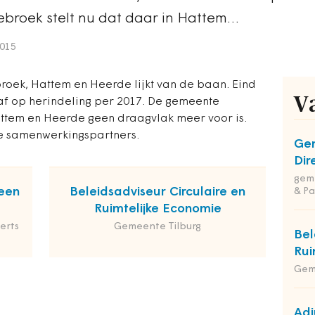
broek stelt nu dat daar in Hattem…
2015
oek, Hattem en Heerde lijkt van de baan. Eind
V
af op herindeling per 2017. De gemeente
attem en Heerde geen draagvlak meer voor is.
e samenwerkingspartners.
Ge
Dir
geme
een
Beleidsadviseur Circulaire en
& Pa
Ruimtelijke Economie
erts
Gemeente Tilburg
Bel
Rui
Gem
Adj