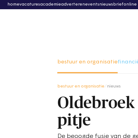
home
vacatures
academie
adverteren
events
nieuwsbrief
online
bestuur en organisatie
financi
bestuur en organisatie
/
nieuws
Oldebroek 
pitje
De beoogde fusie van de ge