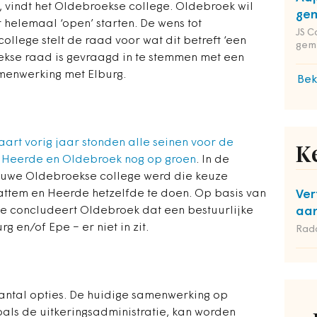
, vindt het Oldebroekse college. Oldebroek wil
gem
helemaal ‘open’ starten. De wens tot
JS C
 college stelt de raad voor wat dit betreft ‘een
gem
oekse raad is gevraagd in te stemmen met een
menwerking met Elburg.
Bek
art vorig jaar stonden alle seinen voor de
K
 Heerde en Oldebroek nog op groen
. In de
euwe Oldebroekse college werd die keuze
ttem en Heerde hetzelfde te doen. Op basis van
Ver
e concludeert Oldebroek dat een bestuurlijke
aan
g en/of Epe − er niet in zit.
Rad
antal opties. De huidige samenwerking op
als de uitkeringsadministratie, kan worden