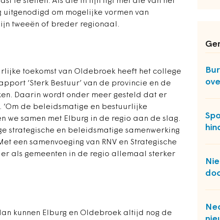
te stellen. Als die in lijn ligt met die van het
g uitgenodigd om mogelijke vormen van
ijn tweeën of breder regionaal.
Ger
Bur
rlijke toekomst van Oldebroek heeft het college
ove
apport ‘Sterk Bestuur’ van de provincie en de
en. Daarin wordt onder meer gesteld dat er
. ‘Om de beleidsmatige en bestuurlijke
Spo
n we samen met Elburg in de regio aan de slag.
hi
ge strategische en beleidsmatige samenwerking
. Met een samenvoeging van RNV en Strategische
er als gemeenten in de regio allemaal sterker
Nie
doo
Ned
 dan kunnen Elburg en Oldebroek altijd nog de
nie