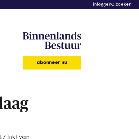
inloggen
zoeken
abonneer nu
laag
 lijkt van