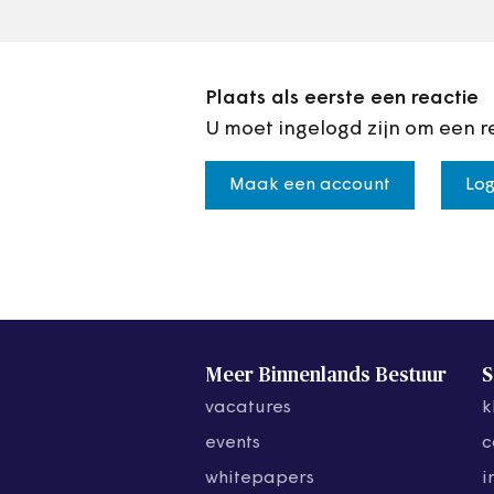
Plaats als eerste een reactie
U moet ingelogd zijn om een r
Maak een account
Log
Meer Binnenlands Bestuur
S
vacatures
k
events
c
whitepapers
i