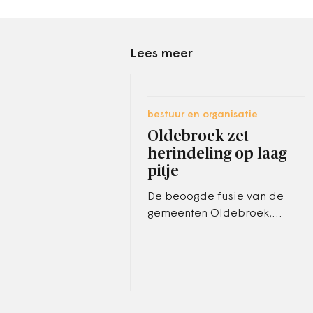
Lees meer
bestuur en organisatie
Oldebroek zet
herindeling op laag
pitje
De beoogde fusie van de
gemeenten Oldebroek,
Hattem en Heerde per 2017
lijkt van de baan. De
gemeente Oldebroek stelt nu
dat daar in Hattem…