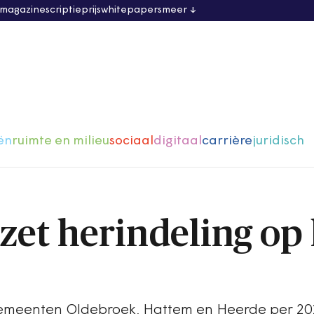
 magazine
scriptieprijs
whitepapers
meer
ën
ruimte en milieu
sociaal
digitaal
carrière
juridisch
zet herindeling op 
meenten Oldebroek, Hattem en Heerde per 2017