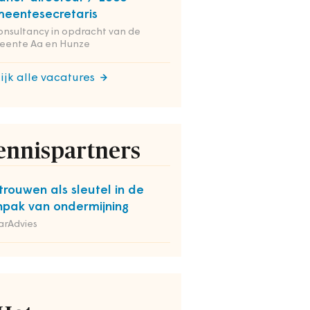
eentesecretaris
onsultancy in opdracht van de
eente Aa en Hunze
ijk alle vacatures
ennispartners
trouwen als sleutel in de
pak van ondermijning
arAdvies