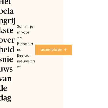
Het
bela
ngrij
Schrijf je
kste
in voor
over
de
Binnenla
heid
nds
aanmelden
Bestuur
snie
nieuwsbri
uws
ef
van
de
dag