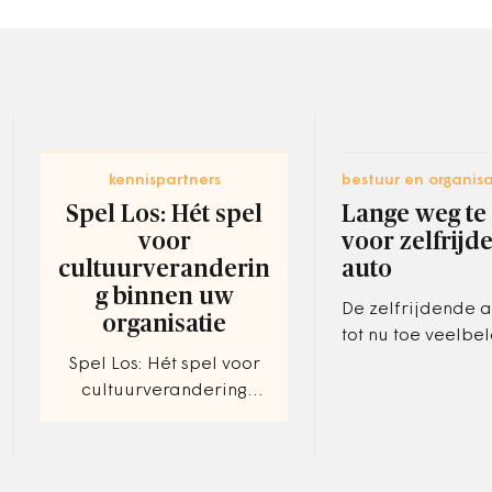
kennispartners
bestuur en organisa
Spel Los: Hét spel
Lange weg te
voor
voor zelfrijd
cultuurveranderin
auto
g binnen uw
De zelfrijdende a
organisatie
tot nu toe veelbe
maar voordat oo
Spel Los: Hét spel voor
consument ermee
cultuurverandering
mag, moet er in j
binnen uw organisatie
opzicht nog…