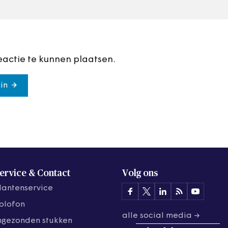
eactie te kunnen plaatsen.
in
ervice & Contact
Volg ons
lantenservice
olofon
alle social media →
ngezonden stukken