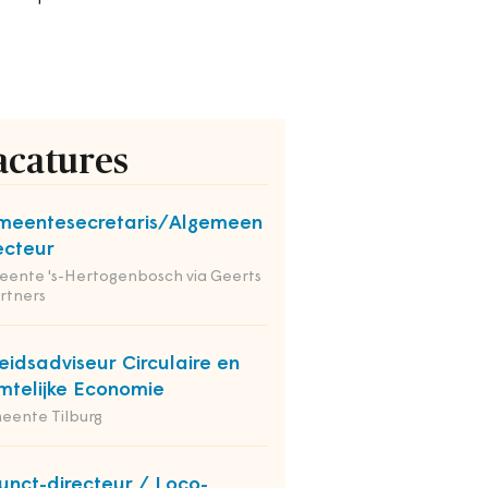
acatures
meentesecretaris/Algemeen
ecteur
ente 's-Hertogenbosch via Geerts
rtners
eidsadviseur Circulaire en
mtelijke Economie
eente Tilburg
unct-directeur / Loco-