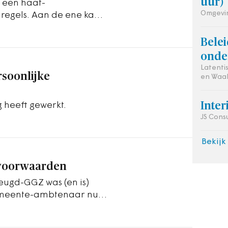
uur)
s een haat-
Omgevin
regels. Aan de ene kant
egels en wetten.…
Bele
onde
Latent
soonlijke
en Waa
Inte
g heeft gewerkt.
JS Cons
Bekijk
svoorwaarden
eugd-GGZ was (en is)
emeente-ambtenaar nu
gt de…