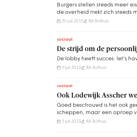
Burgers stellen steeds meer e
de overheid trekt zich steeds 
30 juli 2013
Rik Bolhuis
sociaal
De strijd om de persoonli
De lobby heeft succes: let's ha
9 juli 2013
Rik Bolhuis
sociaal
Ook Lodewijk Asscher wee
Goed beschouwd is het ook ge
scheppen, maar een oproep v
miljoen euro stuk te slaan
3 juli 2013
Rik Bolhuis