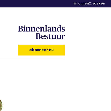
inloggen
zoeken
abonneer nu