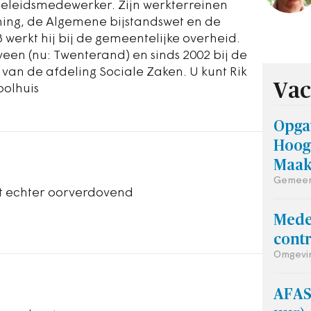
beleidsmedewerker. Zijn werkterreinen
ning, de Algemene bijstandswet en de
 werkt hij bij de gemeentelijke overheid.
een (nu: Twenterand) en sinds 2002 bij de
 van de afdeling Sociale Zaken. U kunt Rik
Vac
bolhuis
Opga
Hoog
Maak
Gemeen
et echter oorverdovend
Mede
contr
Omgevin
AFAS 