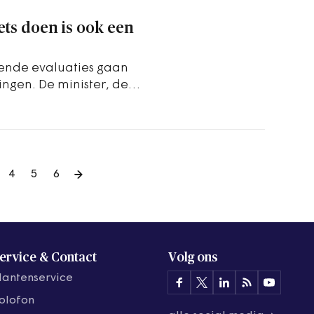
ets doen is ook een
igende evaluaties gaan
gen. De minister, de
er neemt de…
4
5
6
ervice & Contact
Volg ons
lantenservice
olofon