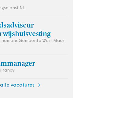
gsdienst NL
idsadviseur
rwijshuisvesting
is namens Gemeente West Maas
l
rimmanager
ultancy
 alle vacatures