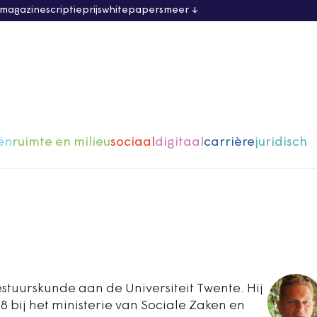
 magazine
scriptieprijs
whitepapers
meer
ën
ruimte en milieu
sociaal
digitaal
carrière
juridisch
estuurskunde aan de Universiteit Twente. Hij
8 bij het ministerie van Sociale Zaken en