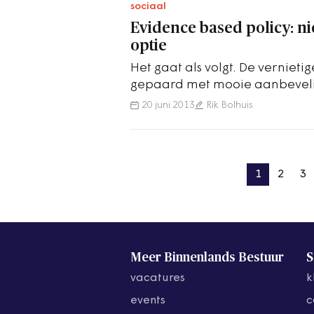
sociaal
Evidence based policy: ni
optie
Het gaat als volgt. De verniet
gepaard met mooie aanbevelin
gedeputeerde of de wethoud
20 juni 2013
Rik Bolhuis
1
2
3
Meer Binnenlands Bestuur
S
vacatures
k
events
c