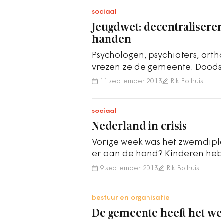
sociaal
Jeugdwet: decentralisere
handen
Psychologen, psychiaters, or
vrezen ze de gemeente. Doods
gemeente meekijkt met hun we
11 september 2013
Rik Bolhuis
sociaal
Nederland in crisis
Vorige week was het zwemdiplo
er aan de hand? Kinderen he
met schoolslag. Het kost te ve
9 september 2013
Rik Bolhuis
bestuur en organisatie
De gemeente heeft het w