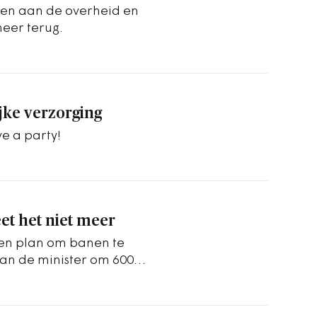
isen aan de overheid en
meer terug.
jke verzorging
ve a party!
t het niet meer
en plan om banen te
an de minister om 600