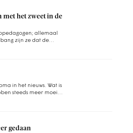
n met het zweet in de
thopedagogen; allemaal
bang zijn ze dat de
rk.
ma in het nieuws. Wat is
bben steeds meer moeite
el…
eer gedaan