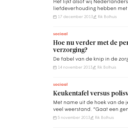
Het lijkt alsof wij Nederlander
liefdeverhouding hebben met 
hechten we veel waarde aan r
17 december 2013
Rik Bolhuis
sociaal
Hoe nu verder met de per
verzorging?
De fabel van de knip in de zor
14 november 2013
Rik Bolhuis
sociaal
Keukentafel versus poli
Met name uit de hoek van de j
veel weerstand. “Gaat een g
met ons meekijken?” , zo vraa
5 november 2013
Rik Bolhuis