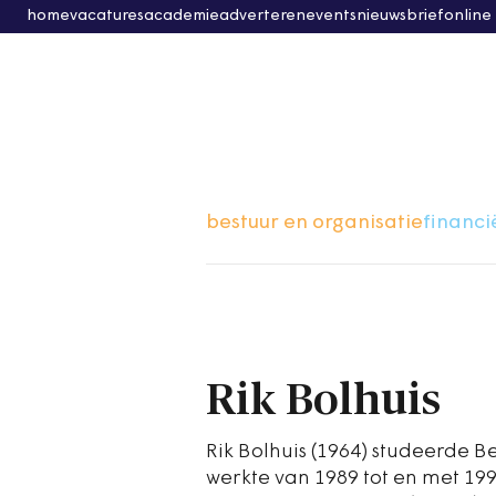
home
vacatures
academie
adverteren
events
nieuwsbrief
online
bestuur en organisatie
financi
Rik Bolhuis
Rik Bolhuis (1964) studeerde B
werkte van 1989 tot en met 199