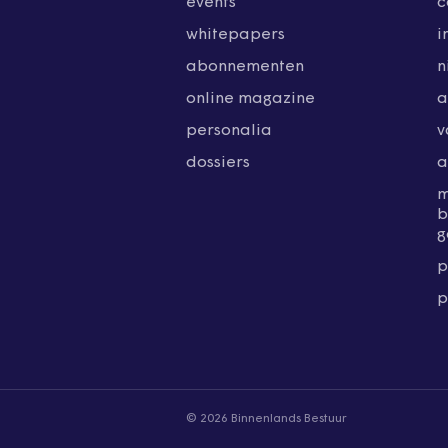
events
c
whitepapers
i
abonnementen
n
online magazine
a
personalia
v
dossiers
a
b
g
p
p
© 2026 Binnenlands Bestuur