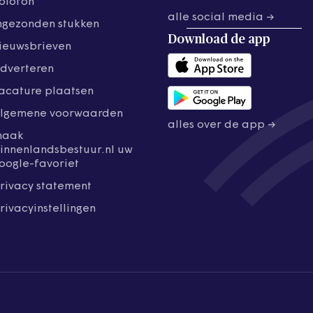
olofon
alle social media →
ngezonden stukken
Download de
app
ieuwsbrieven
dverteren
acature plaatsen
lgemene voorwaarden
alles over de app →
maak
innenlandsbestuur.nl uw
oogle-favoriet
rivacy statement
rivacyinstellingen