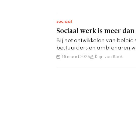
sociaal
Sociaal werk is meer dan 
Bij het ontwikkelen van beleid w
bestuurders en ambtenaren w
investeringen teweeg gaan br
18 maart 2026
Krijn van Beek