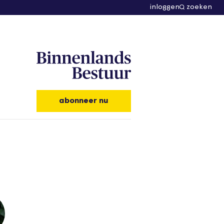
inloggen
zoeken
abonneer nu