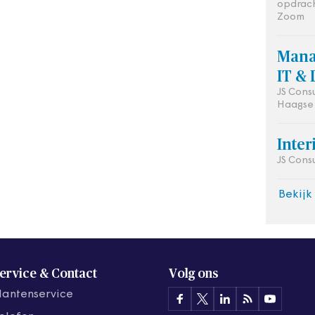
opdrac
Zoom
Mana
IT & 
JS Cons
Haagse
Inte
JS Cons
Bekijk
ervice & Contact
Volg ons
lantenservice