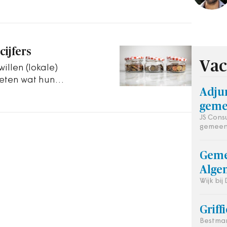
cijfers
Vac
illen (lokale)
eten wat hun
Adjun
engen.
geme
JS Cons
gemeen
Geme
Alge
Wijk bij
Griff
Bestman