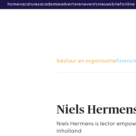
home
vacatures
academie
adverteren
events
nieuwsbrief
online
bestuur en organisatie
financi
Niels Hermen
Niels Hermens is lector empow
Inholland