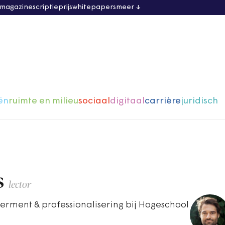
 magazine
scriptieprijs
whitepapers
meer
ën
ruimte en milieu
sociaal
digitaal
carrière
juridisch
s
lector
erment & professionalisering bij Hogeschool