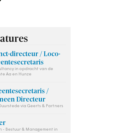
atures
ct-directeur / Loco-
entesecretaris
ultancy in opdracht van de
te Aa en Hunze
entesecretaris /
meen Directeur
 Duurstede via Geerts & Partners
ier
 - Bestuur & Management in