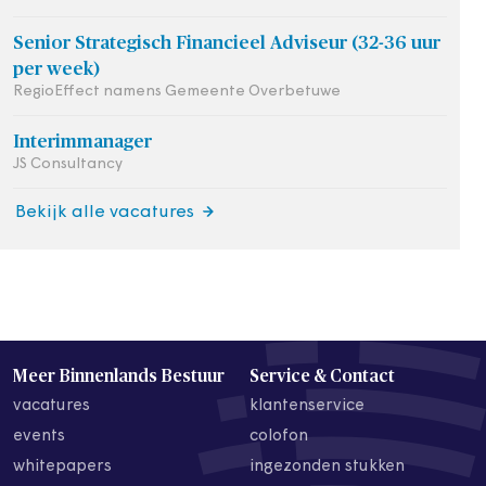
Senior Strategisch Financieel Adviseur (32-36 uur
per week)
RegioEffect namens Gemeente Overbetuwe
Interimmanager
JS Consultancy
Bekijk alle vacatures
Meer Binnenlands Bestuur
Service & Contact
vacatures
klantenservice
events
colofon
whitepapers
ingezonden stukken