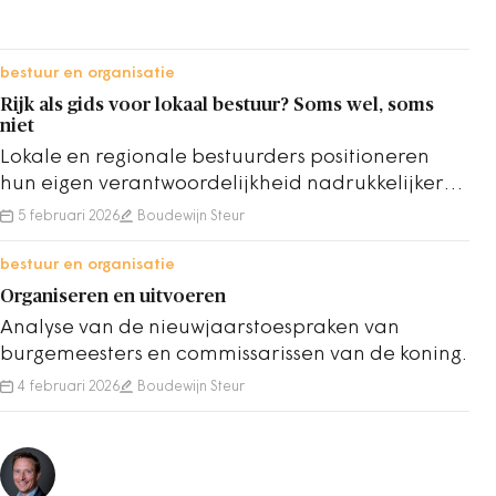
bestuur en organisatie
Rijk als gids voor lokaal bestuur? Soms wel, soms
niet
Lokale en regionale bestuurders positioneren
hun eigen verantwoordelijkheid nadrukkelijker
en wachten minder expliciet op landelijke regie.
5 februari 2026
Boudewijn Steur
bestuur en organisatie
Organiseren en uitvoeren
Analyse van de nieuwjaarstoespraken van
burgemeesters en commissarissen van de koning.
4 februari 2026
Boudewijn Steur