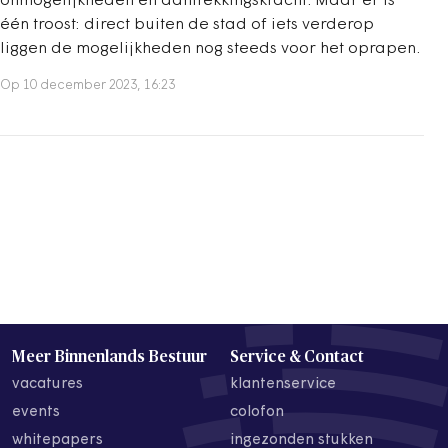
onmogelijkheden en aantrekkingskracht. Maar er is
één troost: direct buiten de stad of iets verderop
liggen de mogelijkheden nog steeds voor het oprapen.
Op 10 december 2023, 16:23
Meer Binnenlands Bestuur
Service & Contact
vacatures
klantenservice
events
colofon
whitepapers
ingezonden stukken