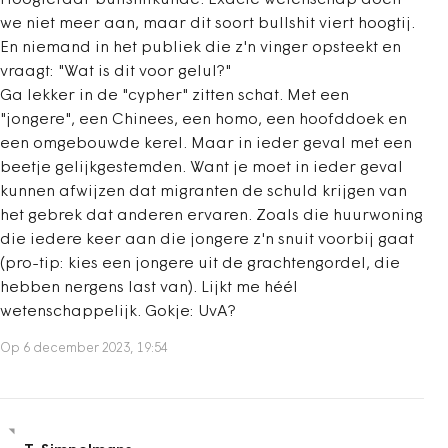
we niet meer aan, maar dit soort bullshit viert hoogtij.
En niemand in het publiek die z'n vinger opsteekt en
vraagt: "Wat is dit voor gelul?"
Ga lekker in de "cypher" zitten schat. Met een
"jongere", een Chinees, een homo, een hoofddoek en
een omgebouwde kerel. Maar in ieder geval met een
beetje gelijkgestemden. Want je moet in ieder geval
kunnen afwijzen dat migranten de schuld krijgen van
het gebrek dat anderen ervaren. Zoals die huurwoning
die iedere keer aan die jongere z'n snuit voorbij gaat
(pro-tip: kies een jongere uit de grachtengordel, die
hebben nergens last van). Lijkt me héél
wetenschappelijk. Gokje: UvA?
Op 6 december 2023, 19:54