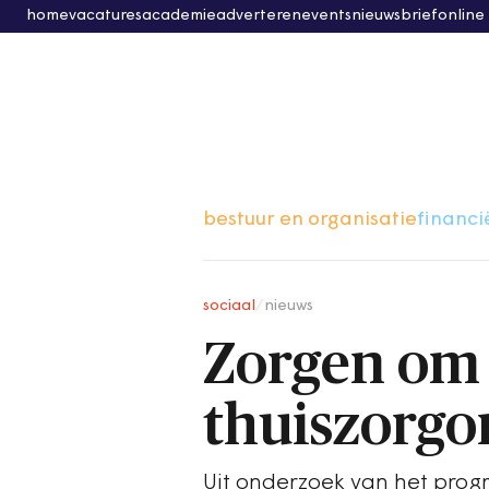
home
vacatures
academie
adverteren
events
nieuwsbrief
online
bestuur en organisatie
financi
sociaal
/
nieuws
Zorgen om 
thuiszorgo
Uit onderzoek van het prog