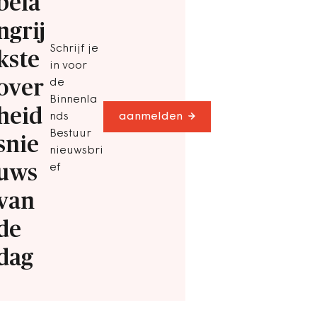
bela
ngrij
Schrijf je
kste
in voor
over
de
Binnenla
heid
nds
aanmelden
Bestuur
snie
nieuwsbri
uws
ef
van
de
dag