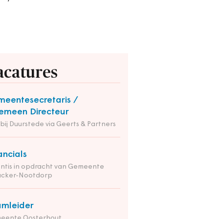
acatures
eentesecretaris /
emeen Directeur
 bij Duurstede via Geerts & Partners
ancials
ntis in opdracht van Gemeente
nacker-Nootdorp
mleider
eente Oosterhout