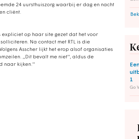
emde 24 uursthuiszorg waarbij er dag en nacht
n cliënt.
Bek
 expliciet op haar site gezet dat het voor
olliciteren. Na contact met RTL is die
K
olgens Asscher lijkt het erop alsof organisaties
zeilen. ,,Dit bevalt me niet'', aldus de
 naar kijken.''
Een
uit
1
Go 