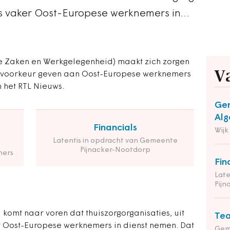
s vaker Oost-Europese werknemers in…
le Zaken en Werkgelegenheid) maakt zich zorgen
V
de voorkeur geven aan Oost-Europese werknemers
n het RTL Nieuws.
Gem
Alg
Financials
Wijk
Latentis in opdracht van Gemeente
Pijnacker-Nootdorp
ners
Fin
Late
Pij
komt naar voren dat thuiszorgorganisaties, uit
Tea
r Oost-Europese werknemers in dienst nemen. Dat
Gem