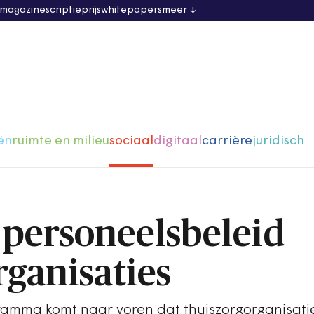
 magazine
scriptieprijs
whitepapers
meer
ën
ruimte en milieu
sociaal
digitaal
carrière
juridisch
personeelsbeleid
rganisaties
ramma komt naar voren dat thuiszorgorganisatie