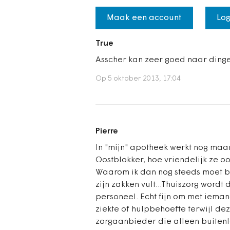
Maak een account
Log
True
Asscher kan zeer goed naar dinge
Op 5 oktober 2013, 17:04
Pierre
In "mijn" apotheek werkt nog maa
Oostblokker, hoe vriendelijk ze ook
Waarom ik dan nog steeds moet bij
zijn zakken vult...Thuiszorg wor
personeel. Echt fijn om met iem
ziekte of hulpbehoefte terwijl de
zorgaanbieder die alleen buitenl