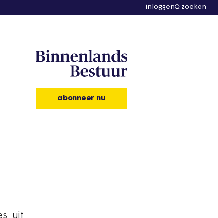
inloggen
zoeken
abonneer nu
s, uit