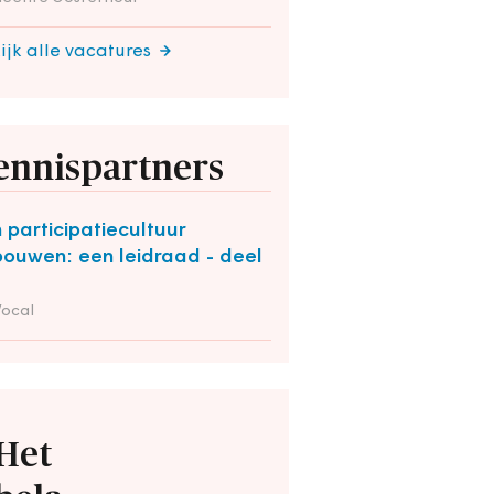
ijk alle vacatures
ennispartners
 participatiecultuur
bouwen: een leidraad - deel
Vocal
Het