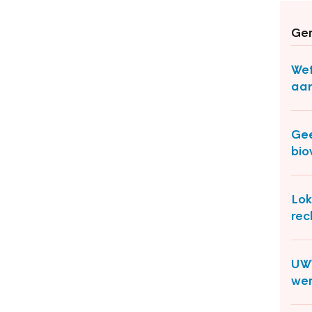
Ger
Wet
aan
Gee
bio
Lok
rec
UWV
wer