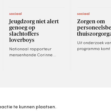
sociaal
sociaal
Jeugdzorg niet alert
Zorgen om
genoeg op
personeelsbe
slachtoffers
thuiszorgorga
loverboys
Uit onderzoek van
programma komt 
Nationaal rapporteur
dat thuiszorgorgan
mensenhande Corinne
kostenoverweging
Dettmeijer hekelt in haar
vaker Oost-Euro
jongste rapport de houding
werknemers in…
van jeugdzorginstellingen.
eactie te kunnen plaatsen.