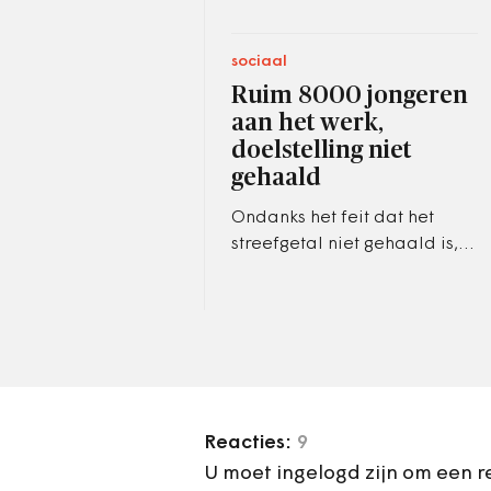
sociaal
Ruim 8000 jongeren
aan het werk,
doelstelling niet
gehaald
Ondanks het feit dat het
streefgetal niet gehaald is,
zegt Sterk trots te zijn op het
behaalde resultaat. ‘Al het
werk telt.'
Reacties:
9
U moet ingelogd zijn om een r