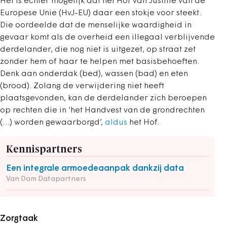
Het is echter mogelijk dat het Hof van Justitie van de
Europese Unie (HvJ-EU) daar een stokje voor steekt.
Die oordeelde dat de menselijke waardigheid in
gevaar komt als de overheid een illegaal verblijvende
derdelander, die nog niet is uitgezet, op straat zet
zonder hem of haar te helpen met basisbehoeften.
Denk aan onderdak (bed), wassen (bad) en eten
(brood). Zolang de verwijdering niet heeft
plaatsgevonden, kan de derdelander zich beroepen
op rechten die in
‘het Handvest van de grondrechten
(…) worden gewaarborgd’
,
aldus
het Hof.
Kennispartners
Een integrale armoedeaanpak dankzij data
Van Dam Datapartners
Zorgtaak