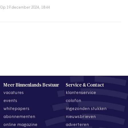
Op 19 december 2024, 18:44
Meer Binnenlands Bestuur
Service & Contact
vacatures
klantenservice
events
colofon
whitepapers
ingezonden stukken
abonnementen
nieuwsbrieven
online magazine
adverteren