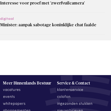
Interesse voor proef met 'zwerfvuilcamera'
digitaal
Minister: aanpak sabotage koninklijke chat faalde
Meer Binnenlands Bestuur
Service & Contact
vacatures
klantenservice
events
colofon
whitepapers
ingezonden stukken
abonnementen
nieuwsbrieven