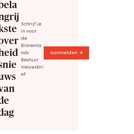
bela
ngrij
Schrijf je
kste
in voor
over
de
Binnenla
heid
nds
aanmelden
Bestuur
snie
nieuwsbri
uws
ef
van
de
dag