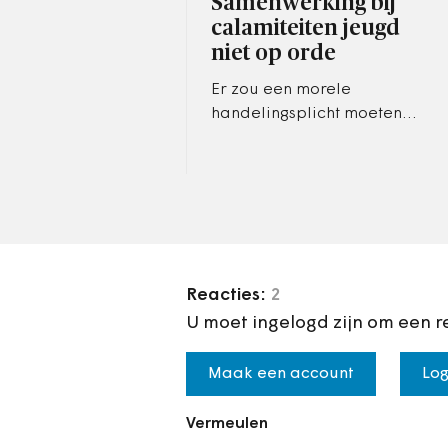
Samenwerking bij
calamiteiten jeugd
niet op orde
Er zou een morele
handelingsplicht moeten
komen voor hulpverleners,
bepleit het Samenwerkend
Toezicht Jeugd.
Reacties:
2
U moet ingelogd zijn om een r
Maak een account
Log
Vermeulen