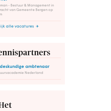
tman - Bestuur & Management in
racht van Gemeente Bergen op
m
ijk alle vacatures
ennispartners
deskundige ambtenaar
tuursacademie Nederland
Het