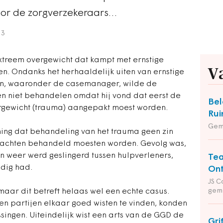
oor de zorgverzekeraars…
13
extreem overgewicht dat kampt met ernstige
V
en. Ondanks het herhaaldelijk uiten van ernstige
jen, waaronder de casemanager, wilde de
en niet behandelen omdat hij vond dat eerst de
Bel
vergewicht (trauma) aangepakt moest worden.
Rui
Gem
ing dat behandeling van het trauma geen zin
klachten behandeld moesten worden. Gevolg was,
n weer werd geslingerd tussen hulpverleners,
Tea
odig had.
Ont
JS C
gem
 maar dit betreft helaas wel een echte casus.
en partijen elkaar goed wisten te vinden, konden
ingen. Uiteindelijk wist een arts van de GGD de
Gri