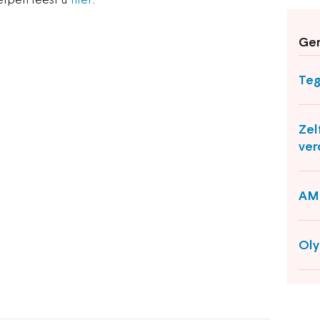
elpen leest u
hier
.
Ger
Teg
Zel
ver
AMK
Oly