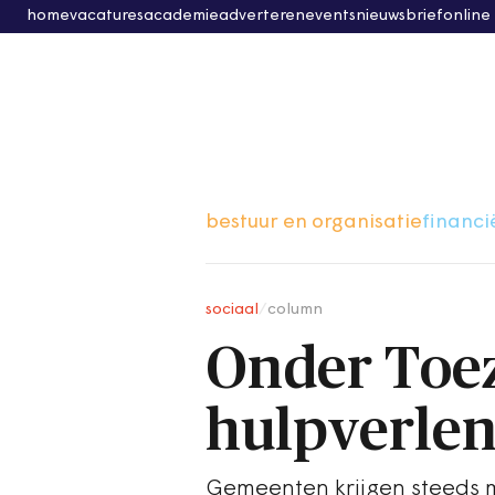
home
vacatures
academie
adverteren
events
nieuwsbrief
online
bestuur en organisatie
financi
sociaal
/
column
Onder Toez
hulpverlen
Gemeenten krijgen steeds m