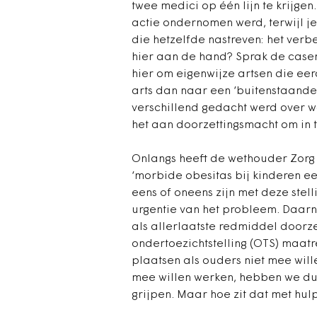
twee medici op één lijn te krijgen.
actie ondernomen werd, terwijl j
die hetzelfde nastreven: het verb
hier aan de hand? Sprak de casem
hier om eigenwijze artsen die eer
arts dan naar een ‘buitenstaander’
verschillend gedacht werd over w
het aan doorzettingsmacht om in t
Onlangs heeft de wethouder Zorg 
‘morbide obesitas bij kinderen ee
eens of oneens zijn met deze stel
urgentie van het probleem. Daar
als allerlaatste redmiddel doorz
ondertoezichtstelling (OTS) maatre
plaatsen als ouders niet mee will
mee willen werken, hebben we dus
grijpen. Maar hoe zit dat met hul