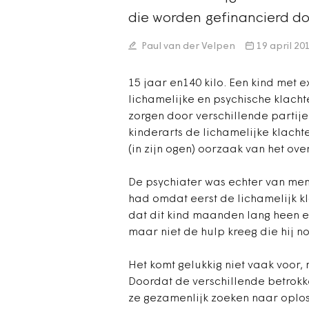
die worden gefinancierd d
Paul van der Velpen
19 april 20
15 jaar en140 kilo. Een kind met 
lichamelijke en psychische klacht
zorgen door verschillende parti
kinderarts de lichamelijke klacht
(in zijn ogen) oorzaak van het o
De psychiater was echter van men
had omdat eerst de lichamelijk 
dat dit kind maanden lang heen e
maar niet de hulp kreeg die hij n
Het komt gelukkig niet vaak voor,
Doordat de verschillende betrokk
ze gezamenlijk zoeken naar oploss