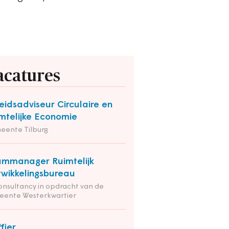
acatures
eidsadviseur Circulaire en
mtelijke Economie
eente Tilburg
mmanager Ruimtelijk
wikkelingsbureau
onsultancy in opdracht van de
eente Westerkwartier
ffier