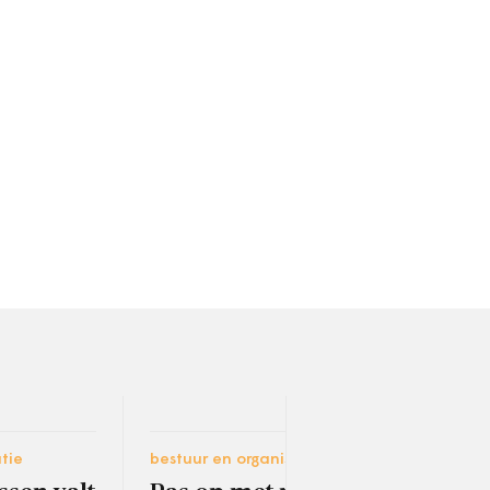
tie
bestuur en organisatie
socia