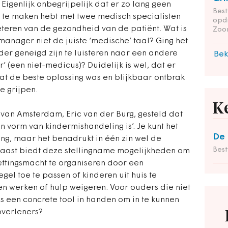
 Eigenlijk onbegrijpelijk dat er zo lang geen
Bes
e te maken hebt met twee medisch specialisten
opd
eteren van de gezondheid van de patiënt. Wat is
Zoo
anager niet de juiste ‘medische’ taal? Ging het
der geneigd zijn te luisteren naar een andere
Bek
 (een niet-medicus)? Duidelijk is wel, dat er
at de beste oplossing was en blijkbaar ontbrak
e grijpen.
K
van Amsterdam, Eric van der Burg, gesteld dat
n vorm van kindermishandeling is’. Je kunt het
De 
ling, maar het benadrukt in één zin wel de
Bes
naast biedt deze stellingname mogelijkheden om
ettingsmacht te organiseren door een
gel toe te passen of kinderen uit huis te
en werken of hulp weigeren. Voor ouders die niet
 een concrete tool in handen om in te kunnen
pverleners?