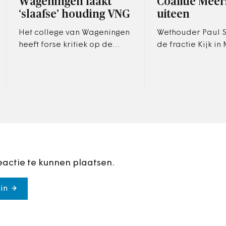
Wageningen laakt
Coalitie Meer
‘slaafse’ houding VNG
uiteen
Het college van Wageningen
Wethouder Paul 
heeft forse kritiek op de
de fractie Kijk in
Vereniging van Nederlandse
heeft gebroken m
Gemeenten (VNG). Zij stelt
coalitie. De weth
zich te veel op als…
niet langer same
met…
eactie te kunnen plaatsen.
in