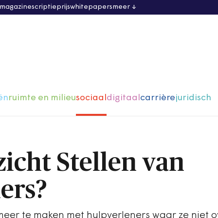
 magazine
scriptieprijs
whitepapers
meer
ën
ruimte en milieu
sociaal
digitaal
carrière
juridisch
icht Stellen van
ers?
eer te maken met hulpverleners waar ze niet o