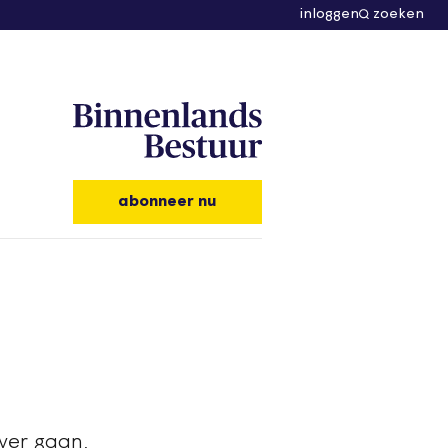
inloggen
zoeken
abonneer nu
ver gaan,