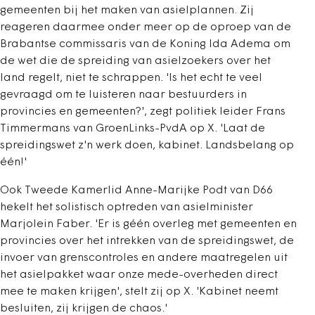
gemeenten bij het maken van asielplannen. Zij
reageren daarmee onder meer op de oproep van de
Brabantse commissaris van de Koning Ida Adema om
de wet die de spreiding van asielzoekers over het
land regelt, niet te schrappen.
'Is het echt te veel
gevraagd om te luisteren naar bestuurders in
provincies en gemeenten?', zegt politiek leider Frans
Timmermans van GroenLinks-PvdA op X. 'Laat de
spreidingswet z'n werk doen, kabinet. Landsbelang op
één!'
Ook Tweede Kamerlid Anne-Marijke Podt van D66
hekelt het solistisch optreden van asielminister
Marjolein Faber. 'Er is géén overleg met gemeenten en
provincies over het intrekken van de spreidingswet, de
invoer van grenscontroles en andere maatregelen uit
het asielpakket waar onze mede-overheden direct
mee te maken krijgen', stelt zij op X. 'Kabinet neemt
besluiten, zij krijgen de chaos.'