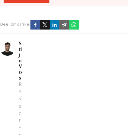
Deel dit artikel
S
ti
j
n
V
o
s
R
e
d
a
c
t
e
u