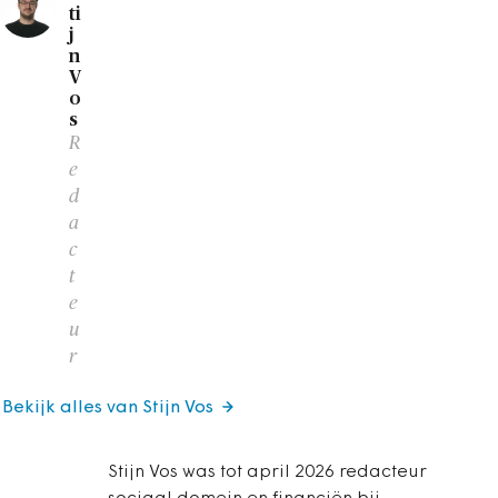
ti
j
n
V
o
s
R
e
d
a
c
t
e
u
r
Bekijk alles van Stijn Vos
Stijn Vos was tot april 2026 redacteur