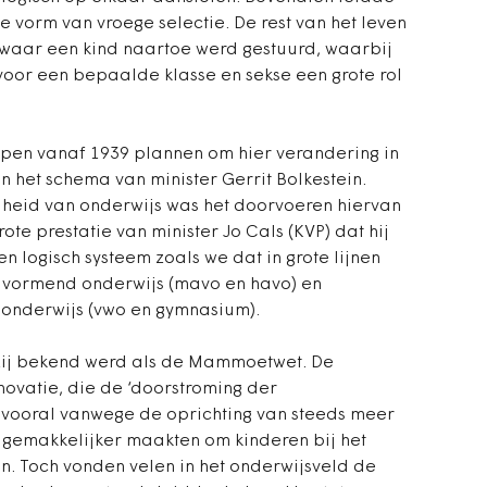
 vorm van vroege selectie. De rest van het leven
waar een kind naartoe werd gestuurd, waarbij
oor een bepaalde klasse en sekse een grote rol
erpen vanaf 1939 plannen om hier verandering in
in het schema van minister Gerrit Bolkestein.
ijheid van onderwijs was het doorvoeren hiervan
te prestatie van minister Jo Cals (KVP) dat hij
en logisch systeem zoals we dat in grote lijnen
 vormend onderwijs (mavo en havo) en
onderwijs (vwo en gymnasium).
 zij bekend werd als de Mammoetwet. De
novatie, die de ‘doorstroming der
 vooral vanwege de oprichting van steeds meer
gemakkelijker maakten om kinderen bij het
en. Toch vonden velen in het onderwijsveld de