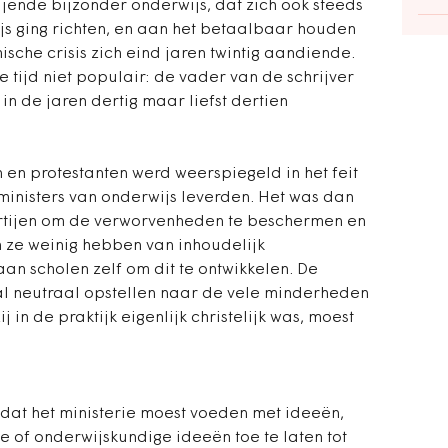
jende bijzonder onderwijs, dat zich ook steeds
s ging richten, en aan het betaalbaar houden
sche crisis zich eind jaren twintig aandiende.
e tijd niet populair: de vader van de schrijver
n de jaren dertig maar liefst dertien
 en protestanten werd weerspiegeld in het feit
 ministers van onderwijs leverden. Het was dan
artijen om de verworvenheden te beschermen en
 ze weinig hebben van inhoudelijk
aan scholen zelf om dit te ontwikkelen. De
al neutraal opstellen naar de vele minderheden
 in de praktijk eigenlijk christelijk was, moest
dat het ministerie moest voeden met ideeën,
 of onderwijskundige ideeën toe te laten tot