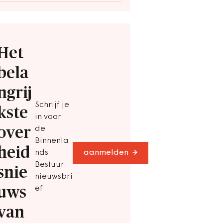
Het
bela
ngrij
Schrijf je
kste
in voor
over
de
Binnenla
heid
nds
aanmelden
Bestuur
snie
nieuwsbri
uws
ef
van