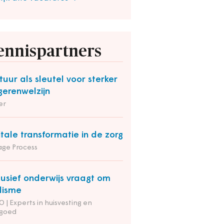
ennispartners
tuur als sleutel voor sterker
gerenwelzijn
er
itale transformatie in de zorg
ge Process
lusief onderwijs vraagt om
lisme
 | Experts in huisvesting en
tgoed