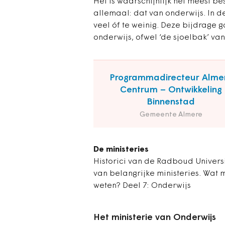
Het is waarschijnlijk het meest b
allemaal: dat van onderwijs. In d
veel óf te weinig. Deze bijdrage 
onderwijs, ofwel ‘de sjoelbak’ va
Programmadirecteur Alme
Centrum – Ontwikkeling
Binnenstad
Gemeente Almere
De ministeries
Historici van de Radboud Universit
van belangrijke ministeries. Wat
weten? Deel 7: Onderwijs
Het ministerie van Onderwijs