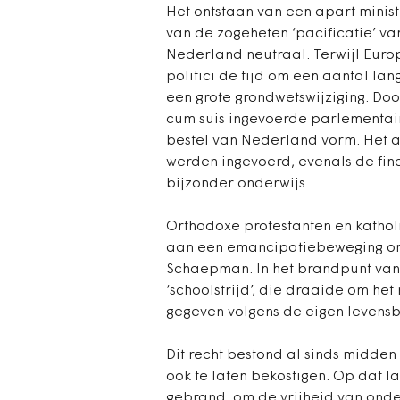
Het ontstaan van een apart minist
van de zogeheten ‘pacificatie’ va
Nederland neutraal. Terwijl Euro
politici de tijd om een aantal lan
een grote grondwetswijziging. Do
cum suis ingevoerde parlementai
bestel van Nederland vorm. Het a
werden ingevoerd, evenals de fin
bijzonder onderwijs.
Orthodoxe protestanten en kathol
aan een emancipatiebeweging on
Schaepman. In het brandpunt van 
‘schoolstrijd’, die draaide om het
gegeven volgens de eigen levens
Dit recht bestond al sinds midde
ook te laten bekostigen. Op dat la
gebrand, om de vrijheid van onder