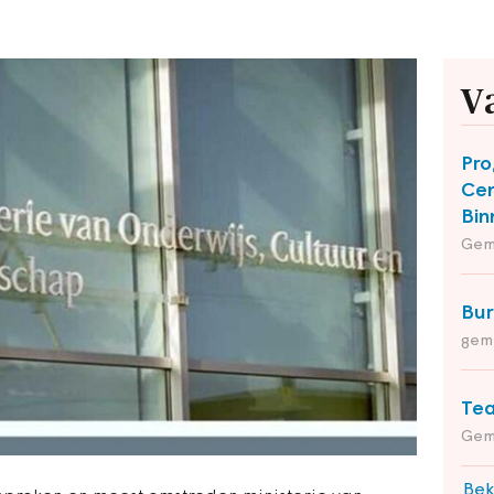
V
Pro
Cen
Bin
Gem
Bu
gem
Tea
Gem
Bek