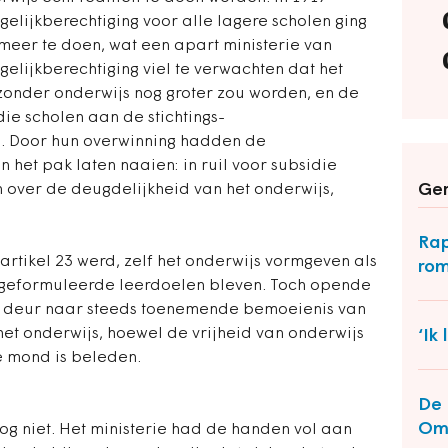
gelijkberechtiging voor alle lagere scholen ging
meer te doen, wat een apart ministerie van
elijkberechtiging viel te verwachten dat het
jzonder onderwijs nog groter zou worden, en de
ie scholen aan de stichtings-
. Door hun overwinning hadden de
n het pak laten naaien: in ruil voor subsidie
Ger
 over de deugdelijkheid van het onderwijs,
Rap
artikel 23 werd, zelf het onderwijs vormgeven als
rom
 geformuleerde leerdoelen bleven. Toch opende
e deur naar steeds toenemende bemoeienis van
het onderwijs, hoewel de vrijheid van onderwijs
‘Ik
de mond is beleden.
De 
Om
nog niet. Het ministerie had de handen vol aan