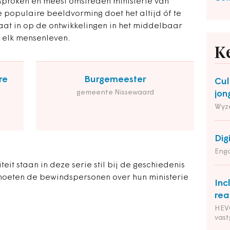
esproken en meest omstreden ministerie van
e populaire beeldvorming doet het altijd óf te
gaat in op de ontwikkelingen in het middelbaar
n elk mensenleven.
K
re
Burgemeester
Cul
gemeente Nissewaard
jon
Wyz
Dig
Enga
eit staan in deze serie stil bij de geschiedenis
 moeten de bewindspersonen over hun ministerie
Inc
rea
HEVO
vas