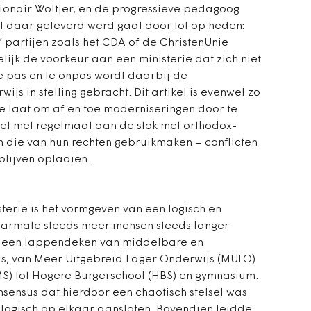
utionair Woltjer, en de progressieve pedagoog
t daar geleverd werd gaat door tot op heden:
 partijen zoals het CDA of de ChristenUnie
elijk de voorkeur aan een ministerie dat zich niet
 Te pas en te onpas wordt daarbij de
ijs in stelling gebracht. Dit artikel is evenwel zo
e laat om af en toe moderniseringen door te
e het met regelmaat aan de stok met orthodox-
len die van hun rechten gebruikmaken – conflicten
blijven oplaaien.
sterie is het vormgeven van een logisch en
 Naarmate steeds meer mensen steeds langer
nd een lappendeken van middelbare en
s, van Meer Uitgebreid Lager Onderwijs (MULO)
S) tot Hogere Burgerschool (HBS) en gymnasium.
nsensus dat hierdoor een chaotisch stelsel was
 logisch op elkaar aansloten. Bovendien leidde