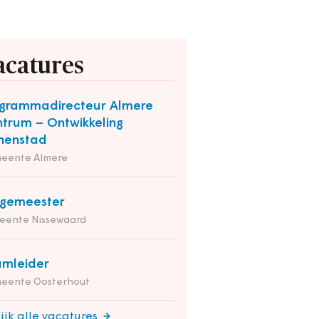
acatures
grammadirecteur Almere
trum – Ontwikkeling
nenstad
eente Almere
rgemeester
eente Nissewaard
mleider
eente Oosterhout
ijk alle vacatures