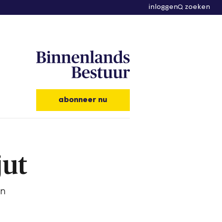
inloggen
zoeken
abonneer nu
jut
an