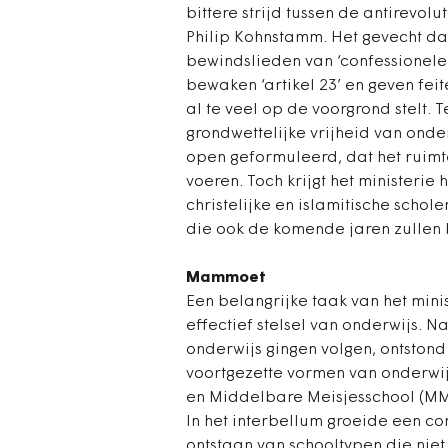
bittere strijd tussen de antirevol
Philip Kohnstamm. Het gevecht da
bewindslieden van ‘confessionele’
bewaken ‘artikel 23’ en geven feit
al te veel op de voorgrond stelt.
grondwettelijke vrijheid van onderw
open geformuleerd, dat het ruimt
voeren. Toch krijgt het ministeri
christelijke en islamitische scho
die ook de komende jaren zullen 
Mammoet
Een belangrijke taak van het mini
effectief stelsel van onderwijs.
onderwijs gingen volgen, ontsto
voortgezette vormen van onderwij
en Middelbare Meisjesschool (MM
In het interbellum groeide een co
ontstaan van schooltypen die niet