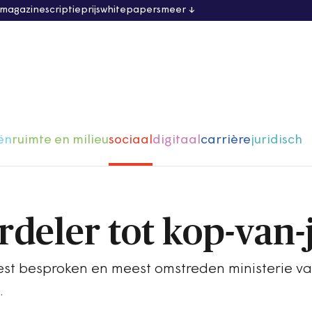
 magazine
scriptieprijs
whitepapers
meer
ën
ruimte en milieu
sociaal
digitaal
carrière
juridisch
rdeler tot kop-van-
eest besproken en meest omstreden ministerie v
.