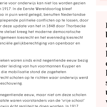
erie voor onderwijs kan niet los worden gezien
n 1917. In de Eerste Wereldoorlog bleef
pa in puin werd gelegd, benutten Nederlandse
gslepende politieke conflicten op te lossen, door
or deze update van het in 1848 door Thorbecke
re stelsel kreeg het moderne democratische
lgemeen kiesrecht en het evenredig kiesrecht
anciële gelijkberechtiging van openbaar en
ieken waren sinds eind negentiende eeuw bezig
der leiding van hun voormannen Kuyper en
die mobilisatie stond de zogeheten
 recht scholen op te richten waar onderwijs werd
beschouwing.
n negentiende eeuw, maar niet om deze scholen
atste waren voorstanders van de ‘vrije school’
wijs écht realiteit te doen worden. In 1917