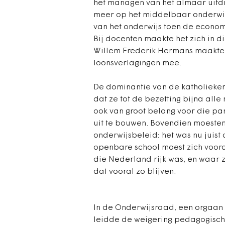
het managen van het almaar uitdi
meer op het middelbaar onderwij
van het onderwijs toen de economi
Bij docenten maakte het zich in di
Willem Frederik Hermans maakte i
loonsverlagingen mee.
De dominantie van de katholieken
dat ze tot de bezetting bijna alle
ook van groot belang voor die p
uit te bouwen. Bovendien moesten
onderwijsbeleid: het was nu juist 
openbare school moest zich voor
die Nederland rijk was, en waar zij
dat vooral zo blijven.
In de Onderwijsraad, een orgaan 
leidde de weigering pedagogische