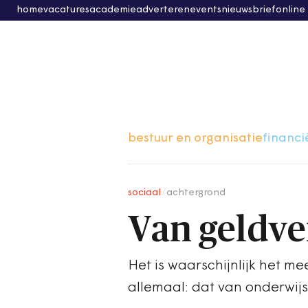
home
vacatures
academie
adverteren
events
nieuwsbrief
online
bestuur en organisatie
financi
sociaal
/
achtergrond
Van geldve
Het is waarschijnlijk het m
allemaal: dat van onderwijs