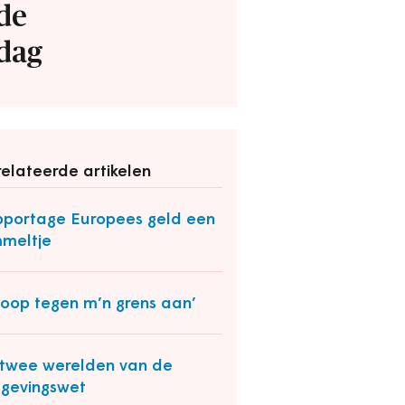
de
dag
elateerde artikelen
portage Europees geld een
meltje
 loop tegen m’n grens aan’
twee werelden van de
gevingswet