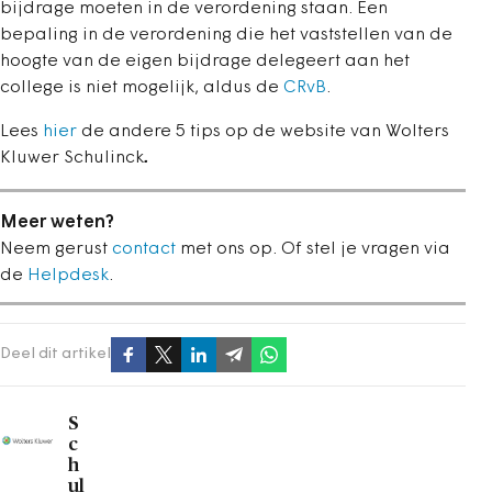
bijdrage moeten in de verordening staan. Een
bepaling in de verordening die het vaststellen van de
hoogte van de eigen bijdrage delegeert aan het
college is niet mogelijk, aldus de
CRvB
.
Lees
hier
de andere 5 tips op de website van Wolters
Kluwer Schulinck
.
Meer weten?
Neem gerust
contact
met ons op. Of stel je vragen via
de
Helpdesk
.
Deel dit artikel
S
c
h
ul