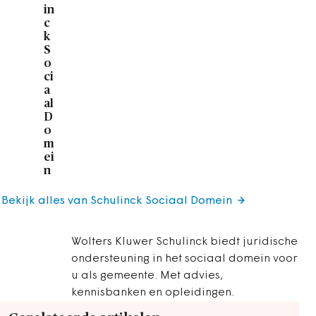
in
c
k
S
o
ci
a
al
D
o
m
ei
n
Bekijk alles van Schulinck Sociaal Domein
Wolters Kluwer Schulinck biedt juridische
ondersteuning in het sociaal domein voor
u als gemeente. Met advies,
kennisbanken en opleidingen.