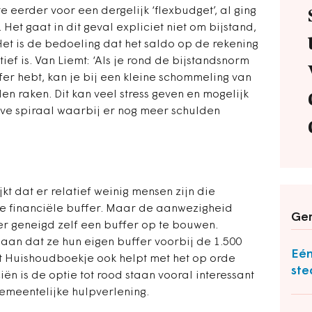
 eerder voor een dergelijk ‘flexbudget’, al ging
 Het gaat in dit geval expliciet niet om bijstand,
 Het is de bedoeling dat het saldo op de rekening
ef is. Van Liemt: ‘Als je rond de bijstandsnorm
er hebt, kan je bij een kleine schommeling van
en raken. Dit kan veel stress geven en mogelijk
ve spiraal waarbij er nog meer schulden
kt dat er relatief weinig mensen zijn die
e financiële buffer. Maar de aanwezigheid
Ger
der geneigd zelf een buffer op te bouwen.
an dat ze hun eigen buffer voorbij de 1.500
Eén
t Huishoudboekje ook helpt met het op orde
ste
iën is de optie tot rood staan vooral interessant
emeentelijke hulpverlening.