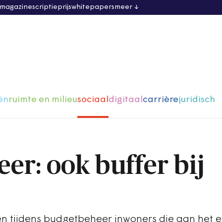
 magazine
scriptieprijs
whitepapers
meer
ën
ruimte en milieu
sociaal
digitaal
carrière
juridisch
er: ook buffer bij
 tijdens budgetbeheer inwoners die aan het e