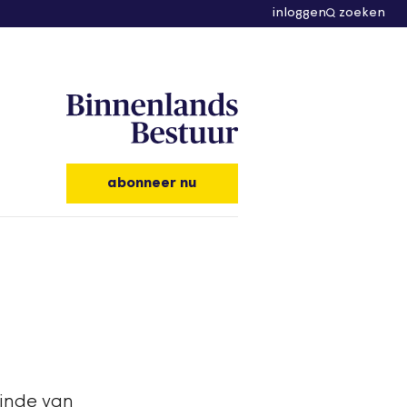
inloggen
zoeken
abonneer nu
inde van