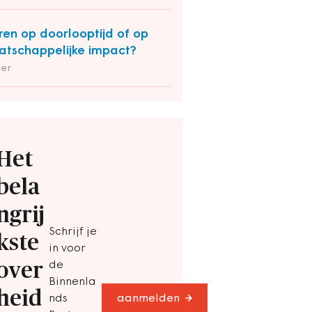
ren op doorlooptijd of op
tschappelijke impact?
der
Het
bela
ngrij
Schrijf je
kste
in voor
over
de
Binnenla
heid
nds
aanmelden