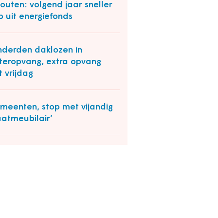
outen: volgend jaar sneller
p uit energiefonds
derden daklozen in
teropvang, extra opvang
it vrijdag
meenten, stop met vijandig
aatmeubilair’