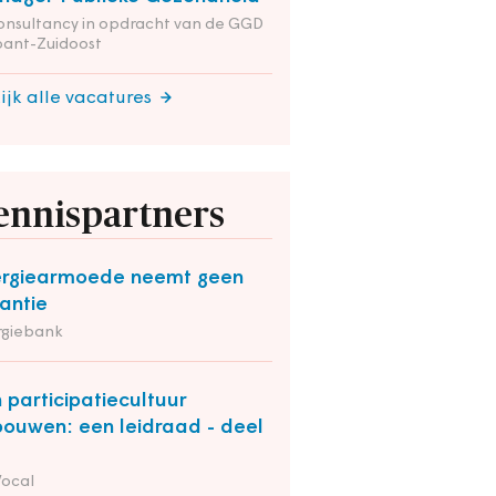
onsultancy in opdracht van de GGD
bant-Zuidoost
ijk alle vacatures
ennispartners
rgiearmoede neemt geen
antie
rgiebank
 participatiecultuur
bouwen: een leidraad - deel
Vocal