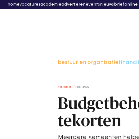
home
vacatures
academie
adverteren
events
nieuwsbrief
online
bestuur en organisatie
financi
sociaal
/
nieuws
Budgetbehe
tekorten
Meerdere gemeenten helpen