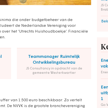
JS C
Bra
 minima die onder budgetbeheer van de
Bek
cludeert de Nederlandse Vereniging voor
 over het ‘Utrechts Huishoudboekje’. Financiële
en.
K
l
Teammanager Ruimtelijk
Ene
Ontwikkelingsbureau
vak
JS Consultancy in opdracht van de
Ene
gemeente Westerkwartier
Een
uit
1
buffer van 1.500 euro beschikbaar. Zo vertelt
Go 
mt. De NVVK is de grootste branchevereniging