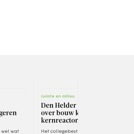
ruimte en milieu
socia
Den Helder praat
Ink
geren
over bouw kleine
men
kernreactor
bep
ond
 wel wat
Het collegebestuur doet