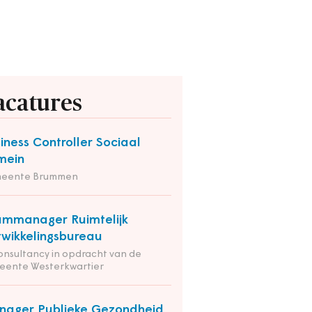
acatures
iness Controller Sociaal
mein
eente Brummen
mmanager Ruimtelijk
wikkelingsbureau
onsultancy in opdracht van de
eente Westerkwartier
ager Publieke Gezondheid