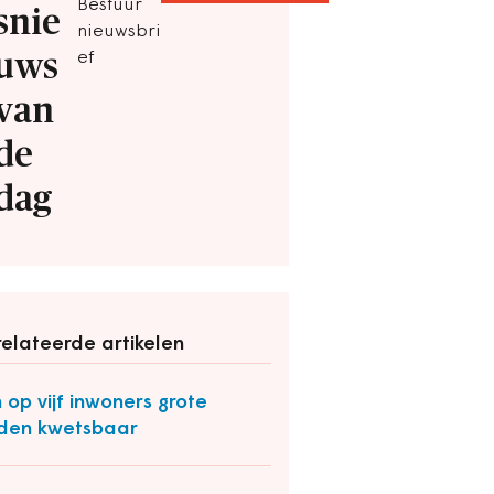
Bestuur
snie
nieuwsbri
uws
ef
van
de
dag
elateerde artikelen
 op vijf inwoners grote
den kwetsbaar