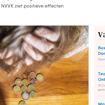
NVVK ziet positieve effecten.
V
Bus
Do
Gem
Tea
Ont
JS C
gem
Man