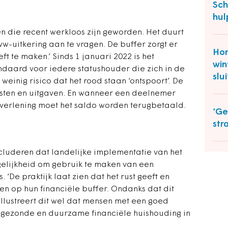
Sch
hul
n die recent werkloos zijn geworden. Het duurt
-uitkering aan te vragen. De buffer zorgt er
Hon
t te maken.’ Sinds 1 januari 2022 is het
win
ndaard voor iedere statushouder die zich in de
slu
 weinig risico dat het rood staan ‘ontspoort’. De
msten en uitgaven. En wanneer een deelnemer
tverlening moet het saldo worden terugbetaald.
‘Ge
str
ncluderen dat landelijke implementatie van het
elijkheid om gebruik te maken van een
. ‘De praktijk laat zien dat het rust geeft en
 op hun financiële buffer. Ondanks dat dit
illustreert dit wel dat mensen met een goed
en gezonde en duurzame financiële huishouding in