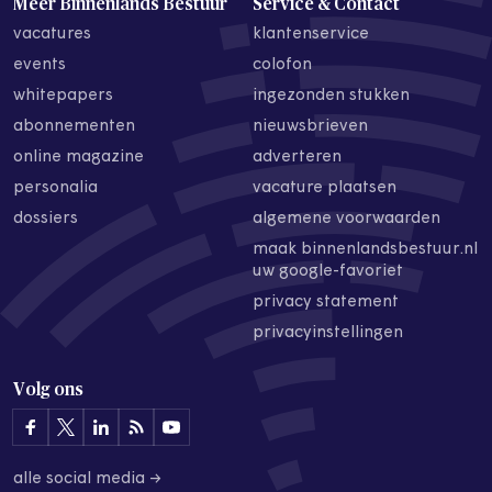
Meer Binnenlands Bestuur
Service & Contact
vacatures
klantenservice
events
colofon
whitepapers
ingezonden stukken
abonnementen
nieuwsbrieven
online magazine
adverteren
personalia
vacature plaatsen
dossiers
algemene voorwaarden
maak binnenlandsbestuur.nl
uw google-favoriet
privacy statement
privacyinstellingen
Volg ons
alle social media →