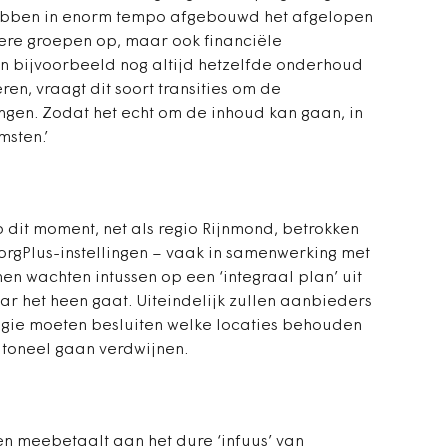
ebben in enorm tempo ­afgebouwd het afgelopen
nere groepen op, maar ook financiële
n bijvoorbeeld nog altijd hetzelfde onderhoud
eren, vraagt dit soort transities om de
ingen. Zodat het echt om de inhoud kan gaan, in
msten.’
 dit moment, net als regio Rijnmond, betrokken
orgPlus-instellingen – vaak in samenwerking met
en wachten intussen op een ‘integraal plan’ uit
r het heen gaat. Uiteindelijk zullen aanbieders
gie moeten besluiten welke ­locaties behouden
t toneel gaan verdwijnen.
sen meebetaalt aan het dure ‘infuus’ van