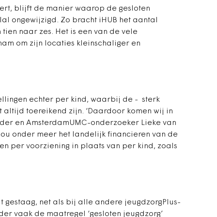
ndert, blijft de manier waarop de gesloten
lal
­ongewijzigd. Zo bracht iHUB het aantal
tien naar zes. Het is een van de vele
am om zijn locaties kleinschaliger en
llingen echter per kind, waarbij de - sterk
t altijd toereikend zijn. ‘Daardoor komen wij in
urder en AmsterdamUMC-onderzoeker Lieke van
ou onder meer het landelijk financieren van de
en per voorziening in plaats van per kind, zoals
t gestaag, net als bij alle andere jeugdzorgPlus-
nder vaak de maatregel ‘gesloten jeugdzorg’