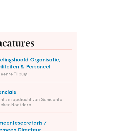
acatures
elingshoofd Organisatie,
iliteiten & Personeel
eente Tilburg
ancials
ntis in opdracht van Gemeente
nacker-Nootdorp
eentesecretaris /
emeen Directeur