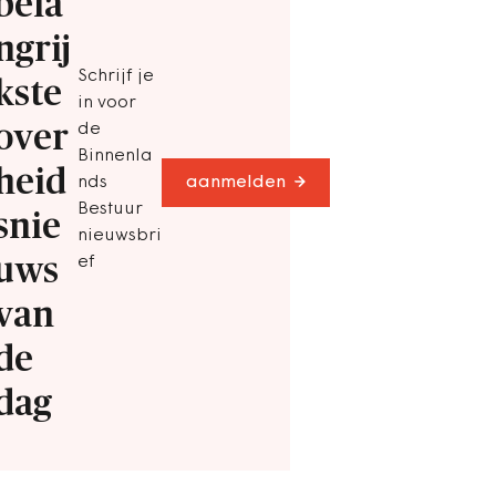
bela
ngrij
Schrijf je
kste
in voor
over
de
Binnenla
heid
nds
aanmelden
Bestuur
snie
nieuwsbri
uws
ef
van
de
dag