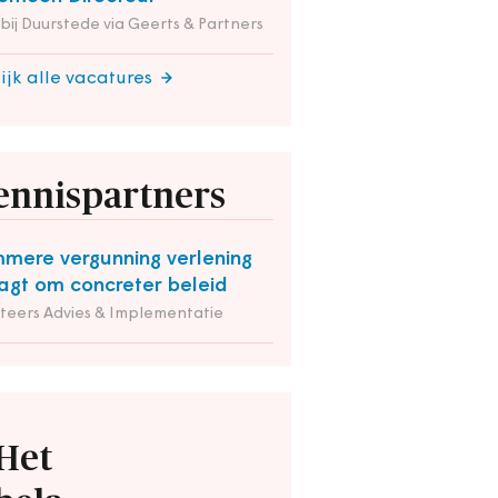
 bij Duurstede via Geerts & Partners
ijk alle vacatures
ennispartners
mmere vergunning verlening
agt om concreter beleid
iteers Advies & Implementatie
Het