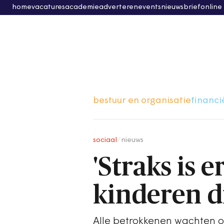
home
vacatures
academie
adverteren
events
nieuwsbrief
online
bestuur en organisatie
financi
sociaal
/
nieuws
'Straks is 
kinderen d
Alle betrokkenen wachten op