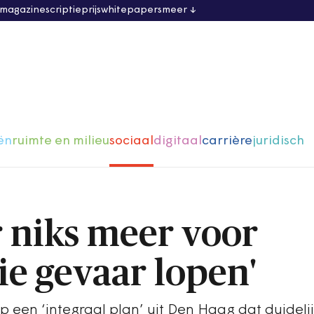
 magazine
scriptieprijs
whitepapers
meer
ën
ruimte en milieu
sociaal
digitaal
carrière
juridisch
er niks meer voor
ie gevaar lopen'
 een ‘integraal plan’ uit Den Haag dat duideli