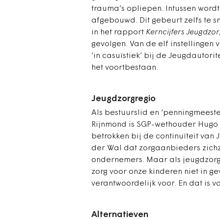
trauma’s opliepen. Intussen word
afgebouwd. Dit gebeurt zelfs te 
in het rapport
Kerncijfers Jeugdzor
gevolgen. Van de elf instellingen 
‘in casuïstiek’ bij de Jeugd­autorit
het voortbestaan.
Jeugdzorgregio
Als bestuurslid en ‘penningmees
Rijnmond is SGP-wethouder Hugo
betrokken bij de continuïteit van 
der Wal dat zorgaanbieders zichze
ondernemers. Maar als jeugdzorg
zorg voor onze kinderen niet in g
verantwoordelijk voor. En dat is v
Alternatieven