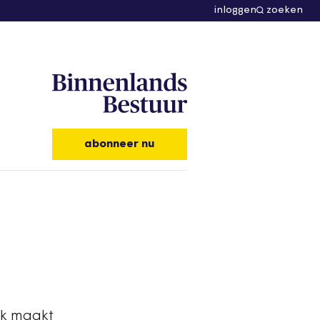
inloggen
zoeken
abonneer nu
jk maakt