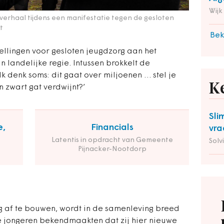
Wijk
erhaal tijdens een manifestatie tegen de gesloten
t
Bek
ellingen voor gesloten jeugdzorg aan het
an landelijke regie. Intussen brokkelt de
‘Ik denk soms: dit gaat over miljoenen … stel je
K
n zwart gat verdwijnt?’
Sli
e,
Financials
vra
Latentis in opdracht van Gemeente
Solv
Pijnacker-Nootdorp
 af te bouwen, wordt in de samenleving breed
e
jonge
ren bekendmaakten dat zij hier nieuwe