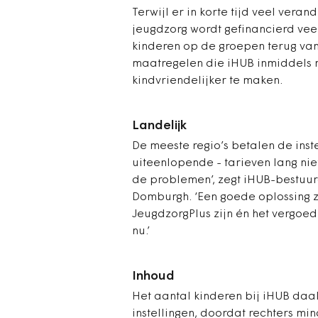
Terwijl er in korte tijd veel vera
jeugdzorg wordt gefinancierd vee
kinderen op de groepen terug van 
maatregelen die iHUB inmiddels n
kindvriendelijker te maken.
Landelijk
De meeste regio’s betalen de inste
uiteen­lopende - tarieven lang nie
de problemen’, zegt iHUB-bestu
Domburgh. ‘Een goede oplossing z
JeugdzorgPlus zijn én het vergoed
nu.’
Inhoud
Het aantal kinderen bij iHUB daal
instellingen, doordat rechters mi