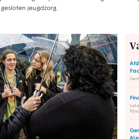
gesloten jeugdzorg.
V
Afd
Fac
Gem
Fin
Late
Pij
Gem
Alg