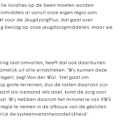
lle
locaties op de been moeten worden
j inmiddels al vanuit onze eigen regio aan
kt voor de JeugdzorgPlus, dat gaat over
dig beslag op onze jeugdzorgmiddelen, maar we
elling laat omvallen, heeft dat ook daarbuiten
amelijk uit alle windstreken. ‘Wij kunnen deze
 dragen’, zegt Van der Wal. ‘Het gaat om
op grote terreinen, dus de lasten daarvan zijn
 want als niemand iets doet, komt de zorg voor
vaar. Wij hebben daarom het ministerie van VWS
regie te nemen in de afbouw van de gesloten
lijk de ­systeemverantwoordelijkheid.’