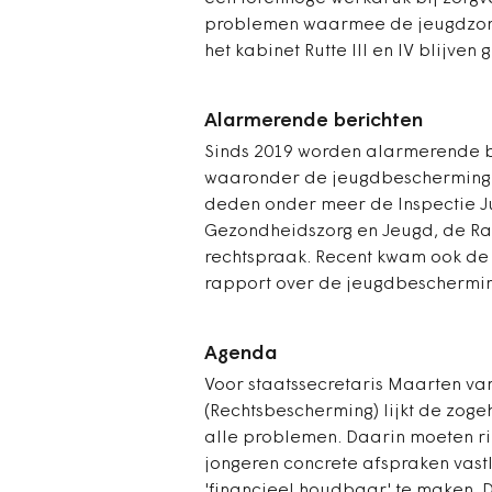
problemen waarmee de jeugdzorg 
het kabinet Rutte III en IV blijven 
Alarmerende berichten
Sinds 2019 worden alarmerende b
waaronder de jeugdbescherming -
deden onder meer de Inspectie Jus
Gezondheidszorg en Jeugd, de R
rechtspraak. Recent kwam ook d
rapport over de jeugdbeschermin
Agenda
Voor staatssecretaris Maarten va
(Rechtsbescherming) lijkt de zo
alle problemen. Daarin moeten rij
jongeren concrete afspraken vast
'financieel houdbaar' te maken. 