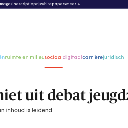
 magazine
scriptieprijs
whitepapers
meer
ën
ruimte en milieu
sociaal
digitaal
carrière
juridisch
iet uit debat jeug
an inhoud is leidend