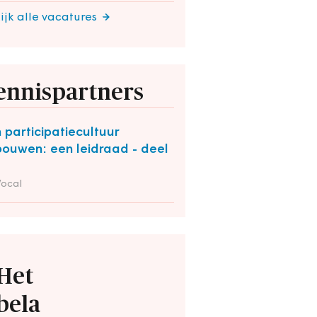
ijk alle vacatures
ennispartners
 participatiecultuur
bouwen: een leidraad - deel
Vocal
Het
bela