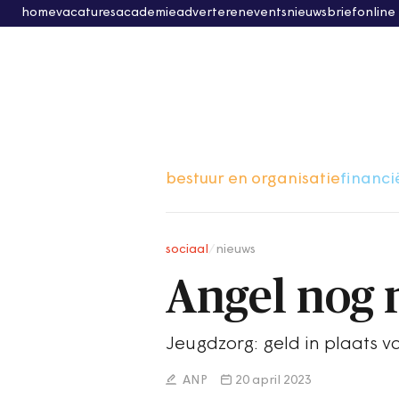
home
vacatures
academie
adverteren
events
nieuwsbrief
online
bestuur en organisatie
financi
sociaal
/
nieuws
Angel nog n
Jeugdzorg: geld in plaats v
ANP
20 april 2023