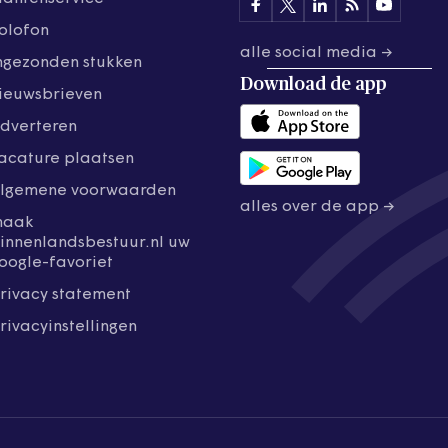
olofon
alle social media →
ngezonden stukken
Download de
app
ieuwsbrieven
dverteren
acature plaatsen
lgemene voorwaarden
alles over de app →
maak
innenlandsbestuur.nl uw
oogle-favoriet
rivacy statement
rivacyinstellingen