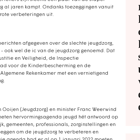
al jaren kampt. Ondanks toezeggingen vanuit
grote verbeteringen uit.
erichten afgegeven over de slechte jeugdzorg,
 ook wel de ic van de jeugdzorg genoemd. Dat
titie en Veiligheid, de Inspectie
aad voor de Kinderbescherming en de
e Algemene Rekenkamer met een vernietigend
g.
n Ooijen (Jeugdzorg) en minister Franc Weerwind
geheten hervormingsagenda jeugd hét antwoord op
k, gemeenten, professionals, zorginstellingen en
leggen om de jeugdzorg te verbeteren en
Die agenda had er al op 1 januari 2022 moeten