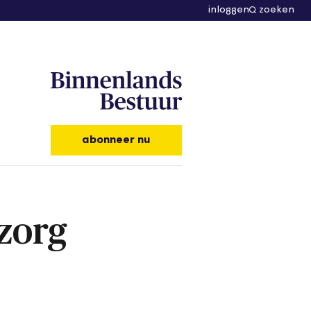
inloggen
zoeken
abonneer nu
dzorg