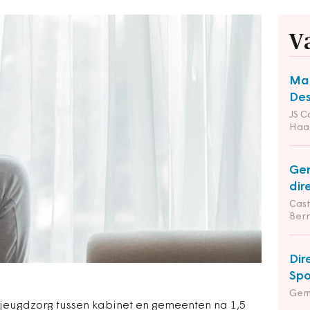
V
Man
Des
JS C
Haa
Gem
dir
Cas
Ber
Dir
Spo
Gem
e jeugdzorg tussen kabinet en gemeenten na 1,5