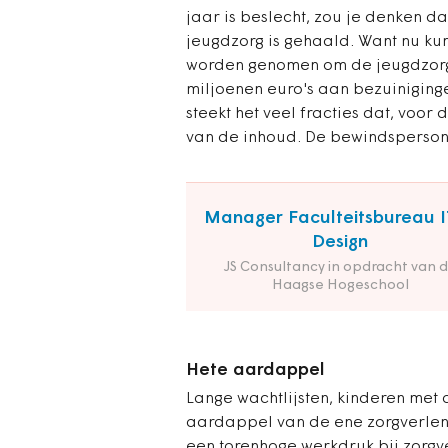
jaar is beslecht, zou je denken d
jeugdzorg is gehaald. Want nu ku
worden genomen om de jeugdzorg 
miljoenen euro's aan bezuinigin
steekt het veel fracties dat, voor 
van de inhoud. De bewindsperson
Manager Faculteitsbureau I
Design
JS Consultancy in opdracht van 
Haagse Hogeschool
Hete aardappel
Lange wachtlijsten, kinderen met
aardappel van de ene zorgverle
een torenhoge werkdruk bij zorgve