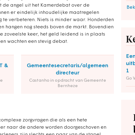
at de angel uit het Kamerdebat over de
Bek
nnen er eindelijk inhoudelijke maatregelen
te verbeteren. Niets is minder waar. Honderden
gen hangen nog steeds boven de markt. Bovendien
de zoveelste keer, het geld leidend is in plaats
K
en wachten een stevig debat.
Een
uit
T &
Gemeentesecretaris/algemeen
1
directeur
Go 
de
Castanho in opdracht van Gemeente
Bernheze
 complexe zorgvragen die als een hete
ner naar de andere worden doorgeschoven en
rleners zijn slechts een paar van de stapel