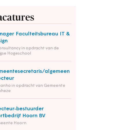
acatures
ager Faculteitsbureau IT &
ign
onsultancy in opdracht van de
gse Hogeschool
eentesecretaris/algemeen
ecteur
tanho in opdracht van Gemeente
nheze
ecteur-bestuurder
rtbedrijf Hoorn BV
eente Hoorn