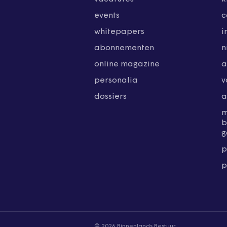
events
c
whitepapers
i
abonnementen
n
online magazine
a
personalia
v
dossiers
a
b
g
p
p
© 2026 Binnenlands Bestuur