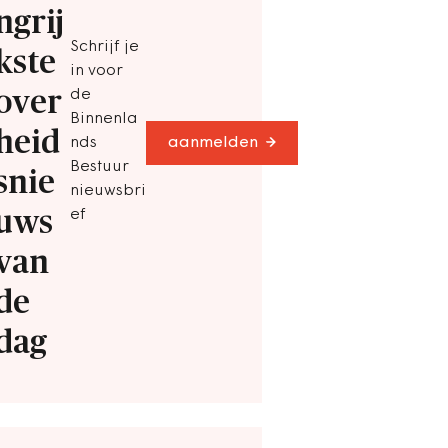
ngrij
Schrijf je
kste
in voor
over
de
Binnenla
heid
nds
aanmelden
Bestuur
snie
nieuwsbri
uws
ef
van
de
dag