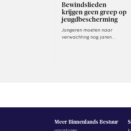
Bewindslieden
krijgen geen greep op
jeugdbescherming
Jongeren moeten naar
verwachting nog jaren
geduld hebben voordat de
jeugdbescherming beter
wordt
Meer Binnenlands Bestuur
S
vacatures
k