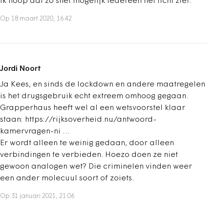
Ik hoop dat zo snel mogelijk iedereen het licht ziet.
Op 18 maart 2020, 16:42
Jordi Noort
Ja Kees, en sinds de lockdown en andere maatregelen
is het drugsgebruik echt extreem omhoog gegaan.
Grapperhaus heeft wel al een wetsvoorstel klaar
staan: https://rijksoverheid.nu/antwoord-
kamervragen-ni …
Er wordt alleen te weinig gedaan, door alleen
verbindingen te verbieden. Hoezo doen ze niet
gewoon analogen wet? Die criminelen vinden weer
een ander molecuul soort of zoiets.
Op 31 januari 2021, 21:06