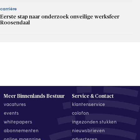
carrière
Eerste stap naar onderzoek onveilige werksfeer
Roosendaal
Meer Binnenlands Bestuur
Service & Contact
vacatures
klantenservice
events
colofon
whitepapers
ingezonden stukken
abonnementen
nieuwsbrieven
online magazine
adverteren