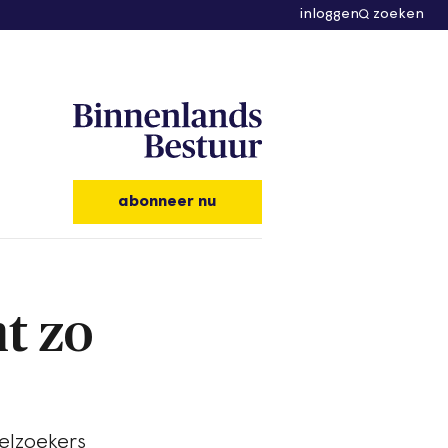
inloggen
zoeken
abonneer nu
t zo
elzoekers