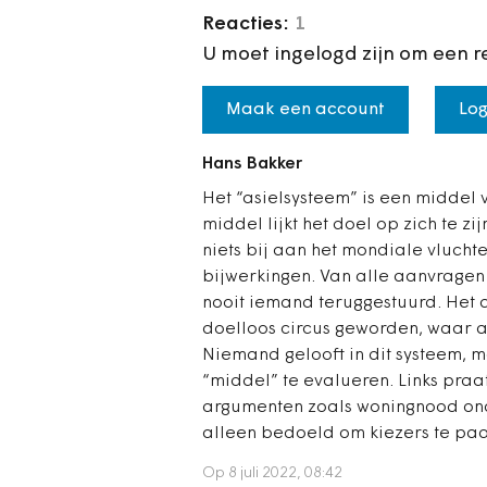
Reacties:
1
U moet ingelogd zijn om een r
Maak een account
Log
Hans Bakker
Het “asielsysteem” is een middel 
middel lijkt het doel op zich te z
niets bij aan het mondiale vlucht
bijwerkingen. Van alle aanvragen
nooit iemand teruggestuurd. Het as
doelloos circus geworden, waar a
Niemand gelooft in dit systeem, m
“middel” te evalueren. Links praat
argumenten zoals woningnood ond
alleen bedoeld om kiezers te paa
Op 8 juli 2022, 08:42