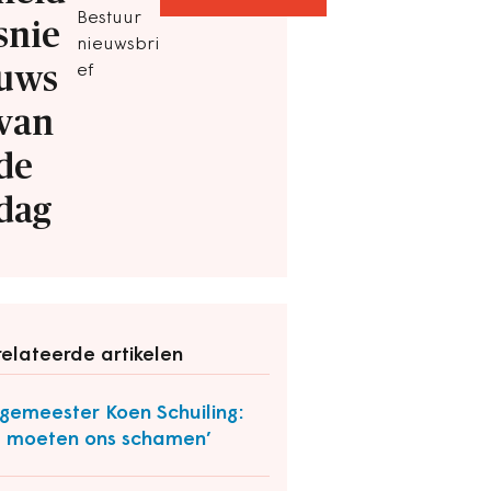
Bestuur
snie
nieuwsbri
uws
ef
van
de
dag
elateerde artikelen
gemeester Koen Schuiling:
 moeten ons schamen’