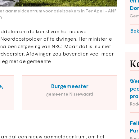
en 
Do
et aanmeldcentrum voor asielzoekers in Ter Apel.
- ANP
Gem
n
Bek
middelen om de komst van het nieuwe
oordoostpolder af te dwingen. Het ministerie
t na berichtgeving van NRC. Maar dat is ‘nu niet
rdvoerster. Afdwingen zou bovendien veel meer
erleg met de gemeente.
K
Wer
e,
Burgemeester
ped
gemeente Nissewaard
pra
Rad
Fei
Par
aan dat een nieuw aanmeldcentrum, om het
Buu