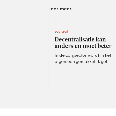
Lees meer
sociaal
Decentralisatie kan
anders en moet beter
In de zorgsector wordt in het
algemeen gemakkelijk geld
uitgegeven aan lichte zorg,
waarbij lang niet altijd de
effectiviteit aantoonbaar is