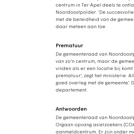
centrum in Ter Apel deels te ontla
Noordoostpolder. ‘De succesvolle 
met de bereidheid van de gemeent
daar meteen aan toe.
Prematuur
De gemeenteraad van Noordoostpo
van zo'n centrum, maar de gemeent
vinden als er een locatie bij kom
prematuur’, zegt het ministerie. A
goed overleg met de gemeente’. Da
departement.
Antwoorden
De gemeenteraad van Noordoostpo
Orgaan opvang asielzoekers (COA
aanmeldcentrum. Er zijn onder me