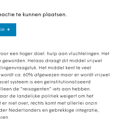
eactie te kunnen plaatsen.
in
voor een hoger doel: hulp aan vluchtelingen. Het
ijn geworden. Helaas draagt dit middel vrijwel
elingenvraagstuk. Het middel kent te veel
 wordt ca. 60% afgewezen maar er wordt vrijwel
iel systeem is een geïnstitutionaliseerd
lleen de “reisagenten” iets aan hebben.
aar de landelijke politiek weigert om het
 er niet over, rechts komt met allerlei onzin
er Nederlanders en gebrekkige integratie,
ien.