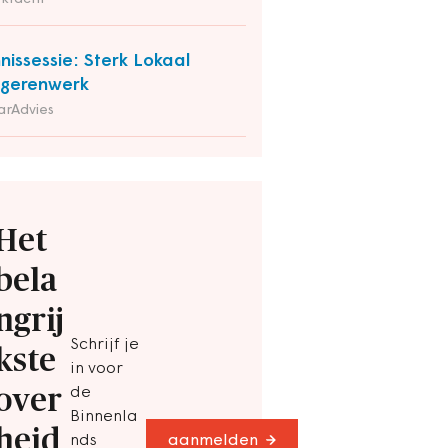
nissessie: Sterk Lokaal
gerenwerk
arAdvies
Het
bela
ngrij
Schrijf je
kste
in voor
over
de
Binnenla
heid
nds
aanmelden