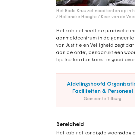
Het Rode Kruis zet noodtenten op in h
/ Hollandse Hoogte / Kees van de Vee
Het kabinet heeft de juridische 
aanmeldcentrum in de gemeente N
van Justitie en Veiligheid zegt da
aan de orde’, benadrukt een woo
tijd kosten dan komst in goed ov
Afdelingshoofd Organisati
Faciliteiten & Personeel
Gemeente Tilburg
Bereidheid
Het kabinet kondigde woensdag 