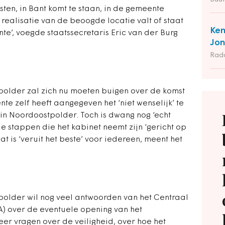
sten, in Bant komt te staan, in de gemeente
realisatie van de beoogde locatie valt of staat
Ken
e’, voegde staatssecretaris Eric van der Burg
Jon
Rad
lder zal zich nu moeten buigen over de komst
e zelf heeft aangegeven het ‘niet wenselijk’ te
t in Noordoostpolder. Toch is dwang nog ‘echt
lle stappen die het kabinet neemt zijn ‘gericht op
t is ‘veruit het beste’ voor iedereen, meent het
lder wil nog veel antwoorden van het Centraal
) over de eventuele opening van het
er vragen over de veiligheid, over hoe het