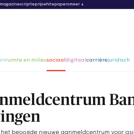
 magazine
scriptieprijs
whitepapers
meer
ën
ruimte en milieu
sociaal
digitaal
carrière
juridisch
anmeldcentrum Ban
wingen
at het beoogde nieuwe aanmeldcentrum voor asi