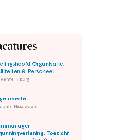
acatures
elingshoofd Organisatie,
iliteiten & Personeel
eente Tilburg
rgemeester
eente Nissewaard
ammanager
gunningverlening, Toezicht