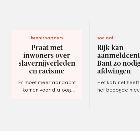
kennispartners
sociaal
Praat met
Rijk kan
inwoners over
aanmeldcen
slavernijverleden
Bant zo nodi
en racisme
afdwingen
Er moet meer aandacht
Het kabinet heeft
komen voor dialoog
het beoogde nie
over racisme
aanmeldcentrum
asielzoekers er i
overleg met de 
komt.