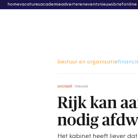
home
vacatures
academie
adverteren
events
nieuwsbrief
online
bestuur en organisatie
financi
sociaal
/
nieuws
Rijk kan a
nodig afd
Het kabinet heeft liever d