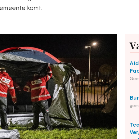
gemeente komt.
V
Afd
Fac
Gem
Bu
gem
Te
Ver