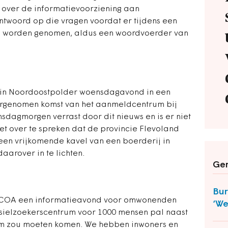
 over de informatievoorziening aan
twoord op die vragen voordat er tijdens een
n worden genomen, aldus een woordvoerder van
 in Noordoostpolder woensdagavond in een
orgenomen komst van het aanmeldcentrum bij
dagmorgen verrast door dit nieuws en is er niet
iet over te spreken dat de provincie Flevoland
een vrijkomende kavel van een boerderij in
aarover in te lichten.
Ger
Bur
t COA een informatieavond voor omwonenden
‘We
asielzoekerscentrum voor 1000 mensen pal naast
m zou moeten komen. We hebben inwoners en