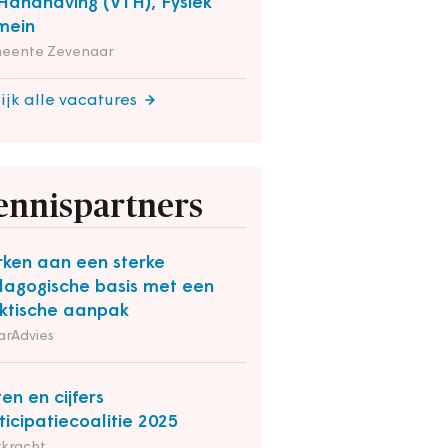
Handhaving (VTH), Fysiek
mein
eente Zevenaar
ijk alle vacatures
ennispartners
ken aan een sterke
agogische basis met een
ktische aanpak
arAdvies
ten en cijfers
ticipatiecoalitie 2025
rkracht