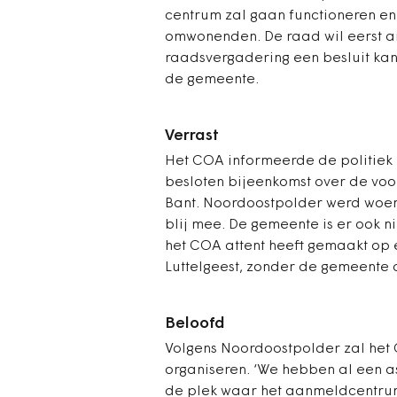
centrum zal gaan functioneren en
omwonenden. De raad wil eerst an
raadsvergadering een besluit ka
de gemeente.
Verrast
Het COA informeerde de politiek
besloten bijeenkomst over de vo
Bant. Noordoostpolder werd woens
blij mee. De gemeente is er ook n
het COA attent heeft gemaakt op 
Luttelgeest, zonder de gemeente d
Beloofd
Volgens Noordoostpolder zal he
organiseren. ‘We hebben al een 
de plek waar het aanmeldcentru