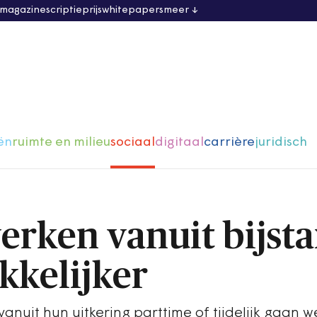
 magazine
scriptieprijs
whitepapers
meer
ën
ruimte en milieu
sociaal
digitaal
carrière
juridisch
erken vanuit bijst
kelijker
vanuit hun uitkering parttime of tijdelijk gaan 