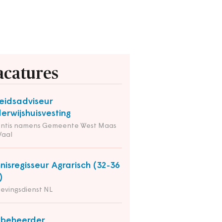
acatures
eidsadviseur
erwijshuisvesting
entis namens Gemeente West Maas
Waal
nisregisseur Agrarisch (32-36
)
evingsdienst NL
kbeheerder