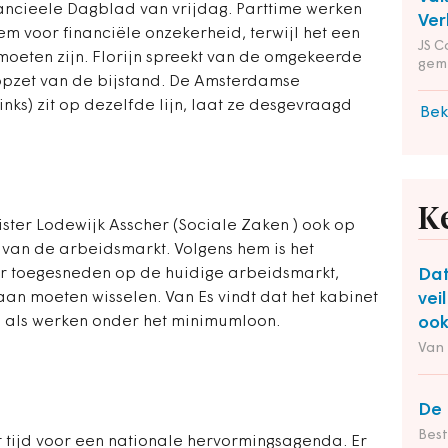
nancieele Dagblad van vrijdag. Parttime werken
Ver
em voor financiële onzekerheid, terwijl het een
JS C
oeten zijn. Florijn spreekt van de omgekeerde
gem
opzet van de bijstand. De Amsterdamse
ks) zit op dezelfde lijn, laat ze desgevraagd
Bek
K
nister Lodewijk Asscher (Sociale Zaken ) ook op
van de arbeidsmarkt. Volgens hem is het
er toegesneden op de huidige arbeidsmarkt,
Da
an moeten wisselen. Van Es vindt dat het kabinet
vei
n als werken onder het minimumloon.
ook
Van
De 
Bes
t tijd voor een nationale hervormingsagenda. Er