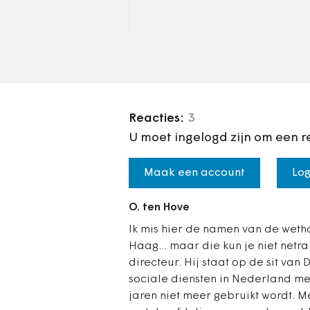
of tijdelijk gaan werken
moeten minder te maken
krijgen met bureaucratie
betogen…
Reacties:
3
U moet ingelogd zijn om een r
Maak een account
Log
O. ten Hove
Ik mis hier de namen van de weth
Haag... maar die kun je niet netr
directeur. Hij staat op de sit va
sociale diensten in Nederland m
jaren niet meer gebruikt wordt. 