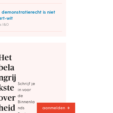
 demonstratierecht is niet
rt-wit
s I&O
Het
bela
ngrij
Schrijf je
kste
in voor
over
de
Binnenla
heid
nds
aanmelden