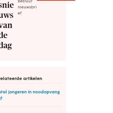
Bestuur
snie
nieuwsbri
uws
ef
van
de
dag
elateerde artikelen
tal jongeren in noodopvang
gt