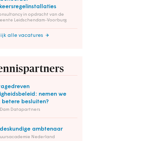
keersregelinstallaties
onsultancy in opdracht van de
eente Leidschendam-Voorburg
ijk alle vacatures
ennispartners
tagedreven
ligheidsbeleid: nemen we
 betere besluiten?
 Dam Datapartners
deskundige ambtenaar
tuursacademie Nederland