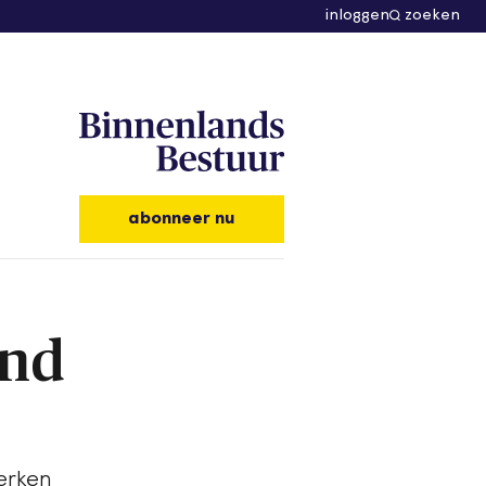
inloggen
zoeken
abonneer nu
and
werken