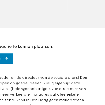
Rotterdam hun CO2-uitstoot
toe roepen. Sinds
zullen beperken. Door het
vrijgeven van de 
gebrek aan garantie komen
het aantal fietsta
de…
eactie te kunnen plaatsen.
in
ouder en de directeur van de sociale dienst Den
appen op goede ideeën. Zielig eigenlijk deze
n Divosa (belangenbehartigers van directeurn van
et een verkeerd e-maiadres dat alee enkele
Men gebruikt nu in Den Haag geen mailadressen