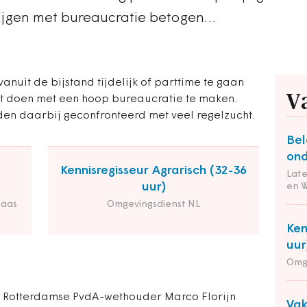
ijgen met bureaucratie betogen…
nuit de bijstand tijdelijk of parttime te gaan
V
at doen met een hoop bureaucratie te maken.
en daarbij geconfronteerd met veel regelzucht.
Bel
ond
Kennisregisseur Agrarisch (32-36
Lat
uur)
en 
Maas
Omgevingsdienst NL
Ken
uur
Omg
de Rotterdamse PvdA-wethouder Marco Florijn
Va