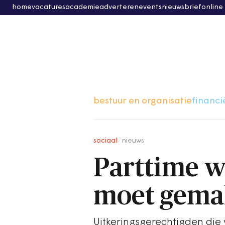
home
vacatures
academie
adverteren
events
nieuwsbrief
online
bestuur en organisatie
financi
sociaal
/
nieuws
Parttime w
moet gemak
Uitkeringsgerechtigden die 