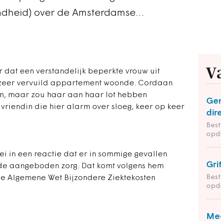
ndheid) over de Amsterdamse…
V
dat een verstandelijk beperkte vrouw uit
zeer vervuild appartement woonde. Cordaan
en, maar zou haar aan haar lot hebben
Ge
 vriendin die hier alarm over sloeg, keer op keer
dir
Bes
opd
 in een reactie dat er in sommige gevallen
Gri
 de aangeboden zorg. Dat komt volgens hem
Bes
de Algemene Wet Bijzondere Ziektekosten
opd
Med