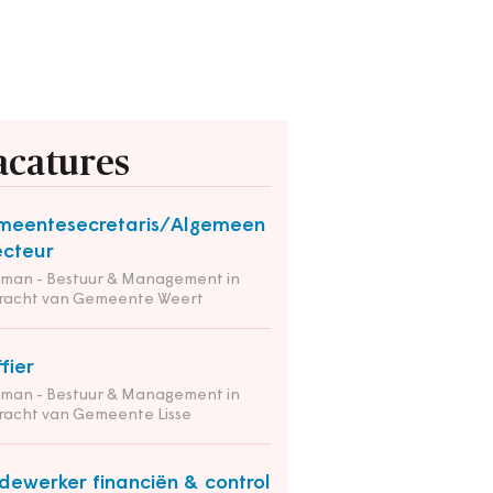
acatures
meentesecretaris/Algemeen
ecteur
tman - Bestuur & Management in
racht van Gemeente Weert
ffier
tman - Bestuur & Management in
racht van Gemeente Lisse
ewerker financiën & control