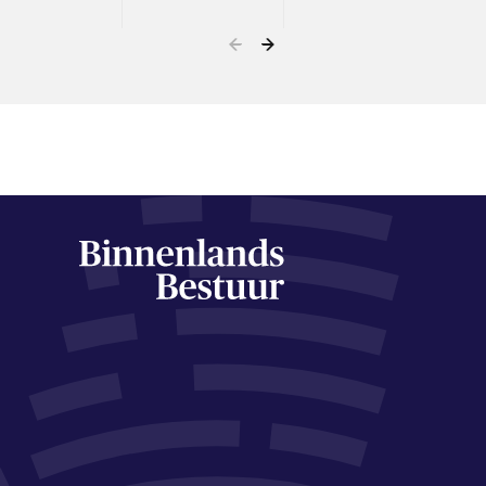
congres zou betaald worden
door…
) over de