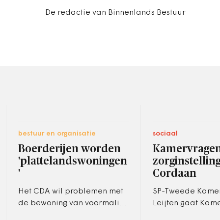
De redactie van Binnenlands Bestuur
bestuur en organisatie
sociaal
Boerderijen worden
Kamervragen
'plattelandswoningen
zorginstellin
'
Cordaan
Het CDA wil problemen met
SP-Tweede Kamer
de bewoning van voormalige
Leijten gaat Kam
boerderijen oplossen door
stellen aan staats