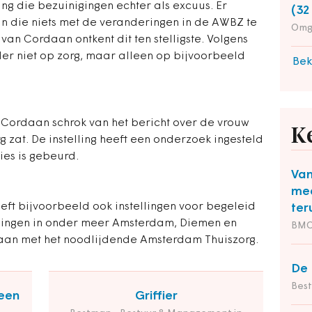
ling die bezuinigingen echter als excuus. Er
(32
n die niets met de veranderingen in de AWBZ te
Omg
n Cordaan ontkent dit ten stelligste. Volgens
der niet op zorg, maar alleen op bijvoorbeeld
Bek
 Cordaan schrok van het bericht over de vrouw
K
zat. De instelling heeft een onderzoek ingesteld
ies is gebeurd.
Van
med
eft bijvoorbeeld ook instellingen voor begeleid
ter
igingen in onder meer Amsterdam, Diemen en
BM
daan met het noodlijdende Amsterdam Thuiszorg.
De 
Bes
een
Griffier