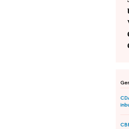
Ger
CDA
inb
CBP