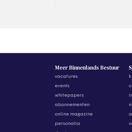
Centrum voor Jeugd en
Gezin (CJG). Zij hebben veel
vrijheid in het realiseren…
Meer Binnenlands Bestuur
S
vacatures
k
events
c
whitepapers
i
abonnementen
n
online magazine
a
personalia
v