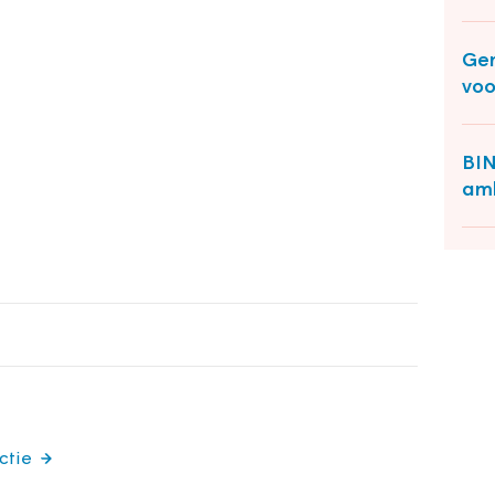
Gem
voo
BIN
amb
ctie