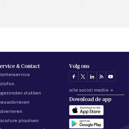
het begrip
Jet Bussemaker
plattelandswoning te
(Volksgezondheid
introduceren. Dat moet het…
Amsterdamse…
ervice & Contact
Volg ons
lantenservice
olofon
alle social media →
ngezonden stukken
Download de
app
ieuwsbrieven
dverteren
acature plaatsen