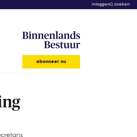
inloggen
zoeken
abonneer nu
ing
cretaris