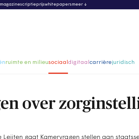
 magazine
scriptieprijs
whitepapers
meer
ën
ruimte en milieu
sociaal
digitaal
carrière
juridisch
n over zorginstell
Leijten gaat Kamervragen stellen aan staatsse