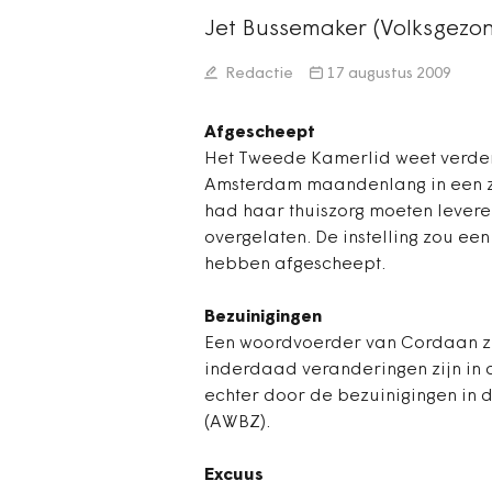
Jet Bussemaker (Volksgezo
Redactie
17 augustus 2009
Afgescheept
Het Tweede Kamerlid weet verder 
Amsterdam maandenlang in een 
had haar thuiszorg moeten lever
overgelaten. De instelling zou een
hebben afgescheept.
Bezuinigingen
Een woordvoerder van Cordaan zei
inderdaad veranderingen zijn in
echter door de bezuinigingen in 
(AWBZ).
Excuus