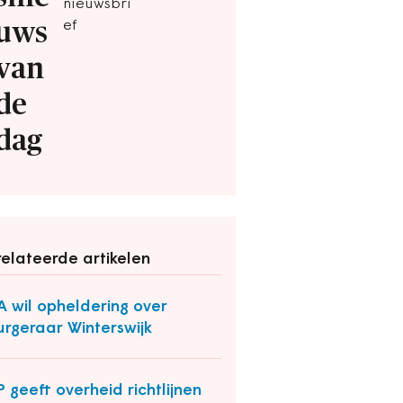
nieuwsbri
uws
ef
van
de
dag
elateerde artikelen
 wil opheldering over
urgeraar Winterswijk
 geeft overheid richtlijnen