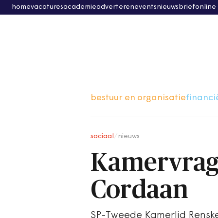
home
vacatures
academie
adverteren
events
nieuwsbrief
online
bestuur en organisatie
financi
sociaal
/
nieuws
Kamervrage
Cordaan
SP-Tweede Kamerlid Renske 