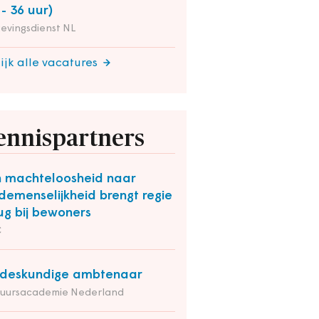
 - 36 uur)
evingsdienst NL
ijk alle vacatures
ennispartners
 machteloosheid naar
emenselijkheid brengt regie
ug bij bewoners
C
deskundige ambtenaar
tuursacademie Nederland