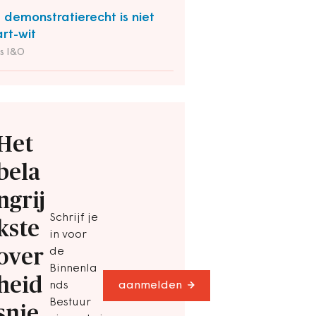
 demonstratierecht is niet
rt-wit
s I&O
Het
bela
ngrij
Schrijf je
kste
in voor
over
de
Binnenla
heid
nds
aanmelden
Bestuur
snie