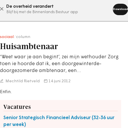
De overheid verandert
abonneer nu
Download
Blijf bij met de Binnenlands Bestuur app
sociaal
/
column
Huisambtenaar
‘Weet waar je aan begint’, zei mijn wethouder Zorg
toen ie hoorde dat ik, een doorgewinterde-
doorgezomerde ambtenaar, een…
Mechtild Rietveld
14 juni 2012
Enfin.
Vacatures
Senior Strategisch Financieel Adviseur (32-36 uur
per week)