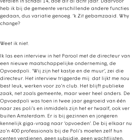
verdien in schaal 14, doe dit al acht jaar. Daarvóór
heb ik bij de gemeente verschillende andere functies
gedaan, dus variatie genoeg. ‘k Zit gebamzaaid. Why
change?
Weet ik niet.
Ik las een interview in het Parool met de directeur van
een nieuwe maatschappelijke onderneming, de
Opvoedpoli. ‘Wij zijn het kastje en de muur’, zei die
directeur. Het interview triggerde mij: dat lijkt me nou
best leuk, werken voor zo’n club. Het blijft publieke
zaak, net zoals gemeente, maar weer heel anders. De
Opvoedpoli was toen in twee jaar gegroeid van één
naar zes poli’s en inmiddels zijn het er twaalf, ook ver
buiten Amsterdam. Er is bij gezinnen en jongeren
kennelijk giga-vraag naar ‘opvoeden’. De bij elkaar nu
zo’n 400 professionals bij de Poli’s moeten zelf hun
centen verdienen, geen subsidie, geen wachtlijsten,