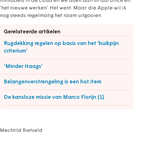
inmiddels in de
cloud
en we doen aan
virtual office
en
‘het nieuwe werken’. Het went. Maar die Apple wil ik
nog steeds regelmatig het raam uitgooien.
Gerelateerde artikelen
Rugdekking regelen op basis van het 'buikpijn
criterium'
‘Minder Haags’
Belangenverstrengeling is een hot item
De kansloze missie van Marco Florijn (1)
Mechtild Rietveld