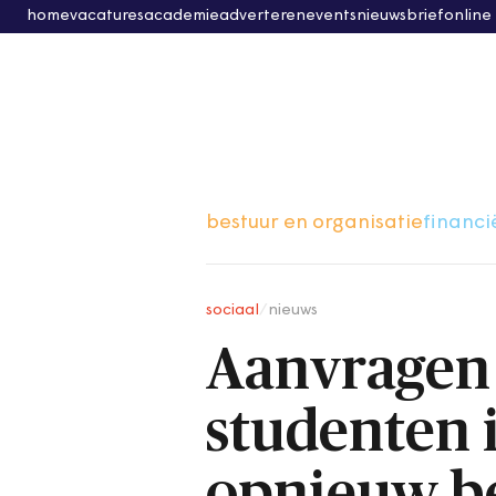
home
vacatures
academie
adverteren
events
nieuwsbrief
online
bestuur en organisatie
financi
sociaal
/
nieuws
Aanvragen 
studenten
opnieuw b