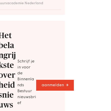
tuursacademie Nederland
Het
bela
ngrij
Schrijf je
kste
in voor
over
de
Binnenla
heid
nds
aanmelden
Bestuur
snie
nieuwsbri
uws
ef