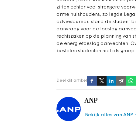
uitkeren, maar wel kunnen helpe
zitten echter veel strengere voo
arme huishoudens, zo legde Legal
adviesbureau stond de student bij
aanvraag voor de toeslag aanvoch
rechtszaken op de planning van s
de energietoeslag aanvechten. Ov
besloten studenten niet als groep u
Deel dit artikel
ANP
Bekijk alles van ANP