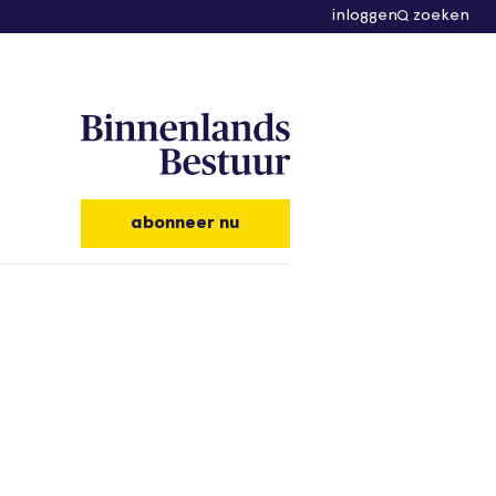
inloggen
zoeken
abonneer nu