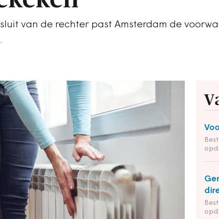
esluit van de rechter past Amsterdam de voorw
.
V
Voo
Bes
opd
Ge
dir
Bes
opd