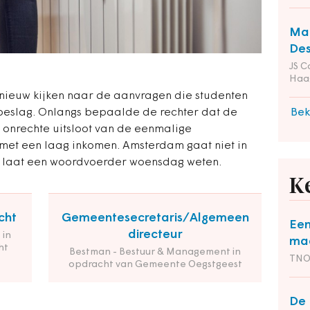
Man
Des
JS C
Haa
ieuw kijken naar de aanvragen die studenten
eslag. Onlangs bepaalde de rechter dat de
Bek
 onrechte uitsloot van de eenmalige
met een laag inkomen. Amsterdam gaat niet in
, laat een woordvoerder woensdag weten.
K
cht
Gemeentesecretaris/Algemeen
Een
directeur
 in
maa
ht
Bestman - Bestuur & Management in
TN
opdracht van Gemeente Oegstgeest
De 