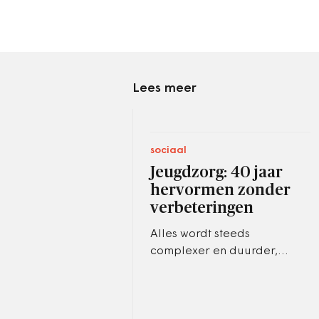
Lees meer
sociaal
Jeugdzorg: 40 jaar
hervormen zonder
verbeteringen
Alles wordt steeds
complexer en duurder,
maar aan de problemen van
kinderen, gezinnen en
scholen verandert vrijwel