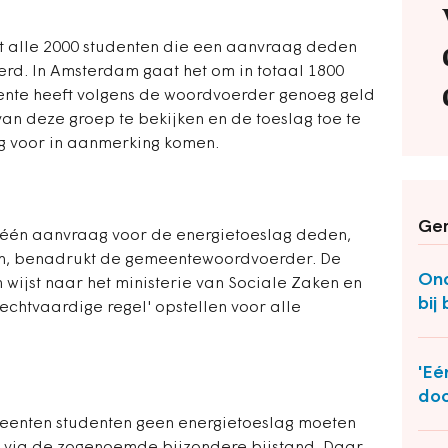
at alle 2000 studenten die een aanvraag deden
eerd. In Amsterdam gaat het om in totaal 1800
ente heeft volgens de woordvoerder genoeg geld
n deze groep te bekijken en de toeslag toe te
g voor in aanmerking komen.
Ger
één aanvraag voor de energietoeslag deden,
nen, benadrukt de gemeentewoordvoerder. De
Ond
 wijst naar het ministerie van Sociale Zaken en
bij
chtvaardige regel' opstellen voor alle
'Eé
doo
meenten studenten geen energietoeslag moeten