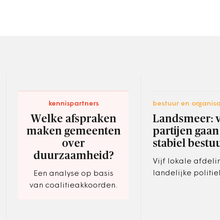
kennispartners
bestuur en organisa
Welke afspraken
Landsmeer: v
maken gemeenten
partijen gaan
over
stabiel bestu
duurzaamheid?
Vijf lokale afdel
landelijke politie
Een analyse op basis
willen in Landsme
van coalitieakkoorden.
bestuur realisere
debat weer terug