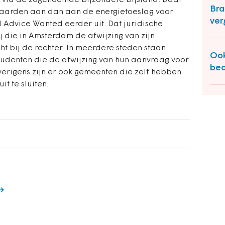
n via de zogenoemde bijzondere bijstand. Daar
Bra
rwaarden aan dan aan de energietoeslag voor
ver
 Advice Wanted eerder uit. Dat juridische
 die in Amsterdam de afwijzing van zijn
t bij de rechter. In meerdere steden staan
Ook
tudenten die de afwijzing van hun aanvraag voor
bed
erigens zijn er ook gemeenten die zelf hebben
it te sluiten.