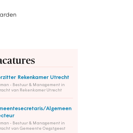
aarden
acatures
rzitter Rekenkamer Utrecht
tman - Bestuur & Management in
racht van Rekenkamer Utrecht
meentesecretaris/Algemeen
ecteur
tman - Bestuur & Management in
racht van Gemeente Oegstgeest