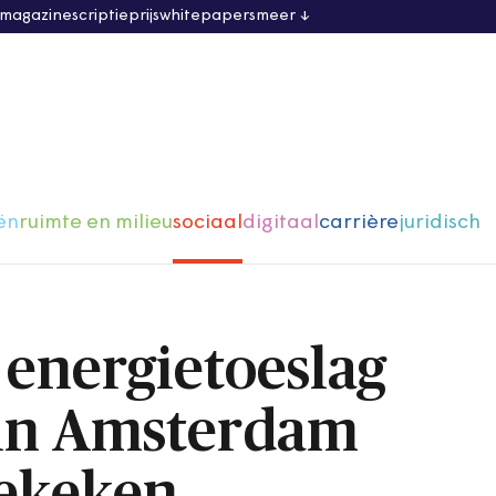
 magazine
scriptieprijs
whitepapers
meer
ën
ruimte en milieu
sociaal
digitaal
carrière
juridisch
energietoeslag
 in Amsterdam
ekeken