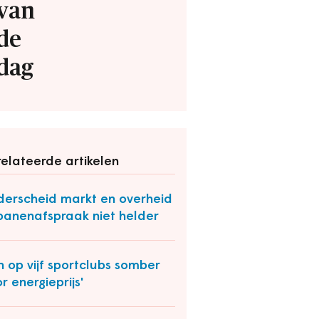
van
de
dag
elateerde artikelen
erscheid markt en overheid
 banenafspraak niet helder
n op vijf sportclubs somber
r energieprijs'