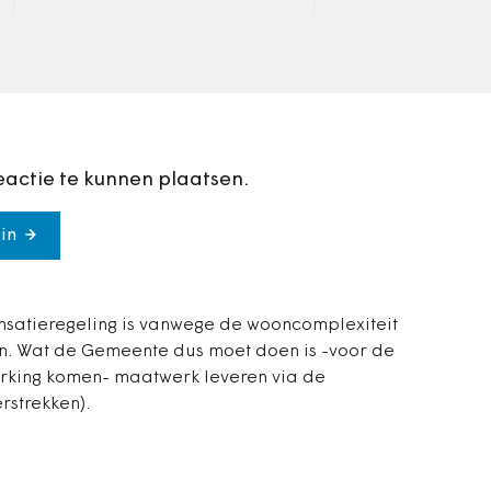
raad.
eactie te kunnen plaatsen.
in
satieregeling is vanwege de wooncomplexiteit
len. Wat de Gemeente dus moet doen is -voor de
rking komen- maatwerk leveren via de
rstrekken).