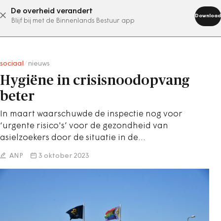
De overheid verandert
abonneer nu
Download
Blijf bij met de Binnenlands Bestuur app
sociaal
/
nieuws
Hygiëne in crisisnoodopvang
beter
In maart waarschuwde de inspectie nog voor
‘urgente risico's’ voor de gezondheid van
asielzoekers door de situatie in de…
ANP
3 oktober 2023