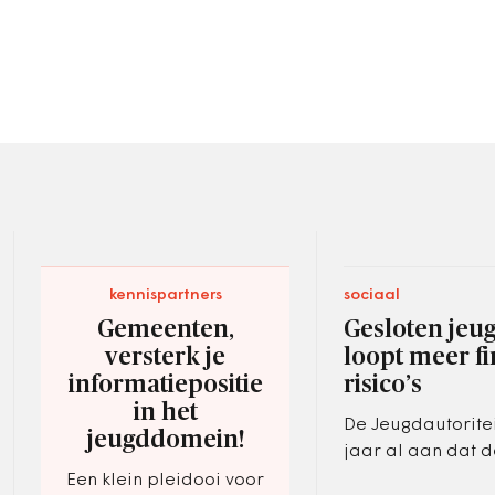
kennispartners
sociaal
Gemeenten,
Gesloten jeu
versterk je
loopt meer fi
informatiepositie
risico’s
in het
De Jeugdautoritei
jeugddomein!
jaar al aan dat 
zonder gelijktijdi
Een klein pleidooi voor