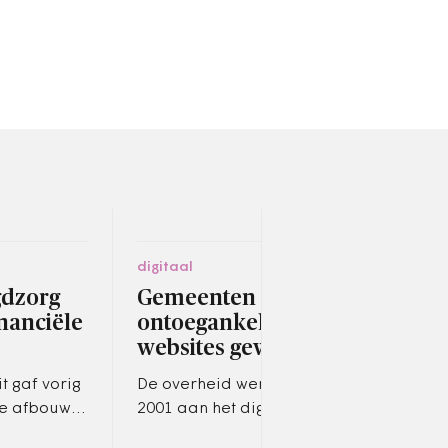
digitaal
socia
gdzorg
Gemeenten op
VWS
nanciële
ontoegankelijke
wer
websites gewezen
str
t gaf vorig
De overheid werkt als sinds
Geme
de afbouw
2001 aan het digitaal
mani
ge
toegankelijk maken van
bele