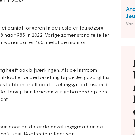
en in 2030.
Ana
Jeu
Van
 Het aantal jongeren in de gesloten jeugdzorg
18 naar 983 in 2022. Vorige zomer stond te teller
r waren dat er 480, meldt de monitor.
ing
heeft ook bijwerkingen. Als de instroom
ontstaat er onderbezetting bij de JeugdzorgPlus-
ies hebben er elf een bezettingsgraad tussen de
 Dat terwijl hun tarieven zijn gebaseerd op een
ent.
open door de dalende bezettingsgraad en de
ico’s, zegt JA-directeur Kees van