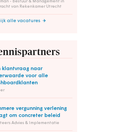
tman - Bestuur & Management in
racht van Rekenkamer Utrecht
ijk alle vacatures
ennispartners
 klantvraag naar
rwaarde voor alle
hboardklanten
der
mmere vergunning verlening
agt om concreter beleid
iteers Advies & Implementatie