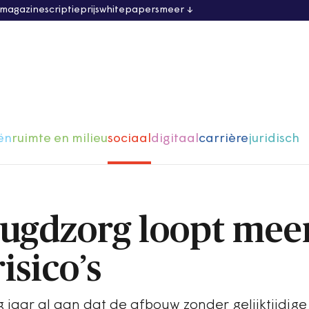
 magazine
scriptieprijs
whitepapers
meer
ën
ruimte en milieu
sociaal
digitaal
carrière
juridisch
eugdzorg loopt mee
isico’s
g jaar al aan dat de afbouw zonder gelijktijdige