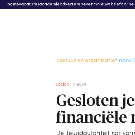
home
vacatures
academie
adverteren
events
nieuwsbrief
online
bestuur en organisatie
financi
sociaal
/
nieuws
Gesloten j
financiële r
De Jeugdautoriteit gaf vori