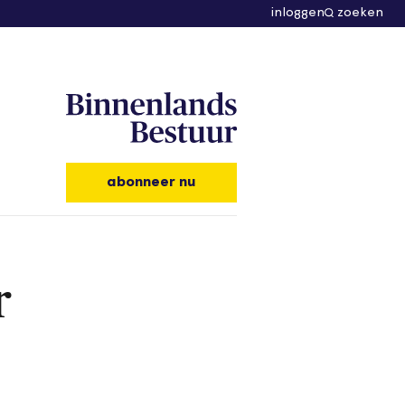
inloggen
zoeken
abonneer nu
r