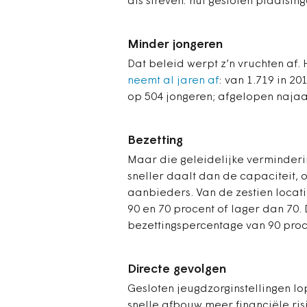
als streven: nul gesloten plaatsing
Minder jongeren
Dat beleid werpt z’n vruchten af.
neemt al jaren af
: van 1.719 in 20
op 504 jongeren; afgelopen najaa
Bezetting
Maar die g
eleidelijke verminder
sneller daalt dan de capaciteit, 
aanbieders. Van de zestien locat
90 en 70 procent of lager dan 70.
bezettingspercentage van 90 proc
Directe gevolgen
Gesloten jeugdzorginstellingen l
snelle afbouw meer financiële ris