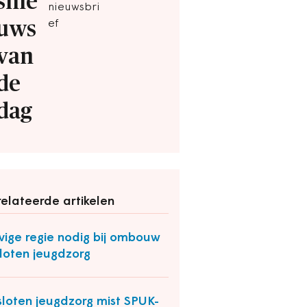
snie
nieuwsbri
uws
ef
van
de
dag
elateerde artikelen
vige regie nodig bij ombouw
loten jeugdzorg
loten jeugdzorg mist SPUK-