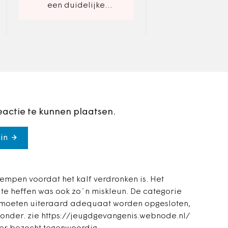
ontwikkeling van
een duidelijke
alternatieven lei
datavisie.
eactie te kunnen plaatsen.
in
empen voordat het kalf verdronken is. Het
te heffen was ook zo´n miskleun. De categorie
d moeten uiteraard adequaat worden opgesloten,
 onder. zie https://jeugdgevangenis.webnode.nl/