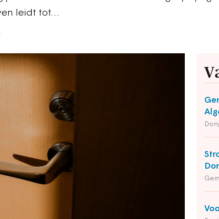
en leidt tot…
4
V
Gem
Alg
Dong
Str
Do
Gem
Voo