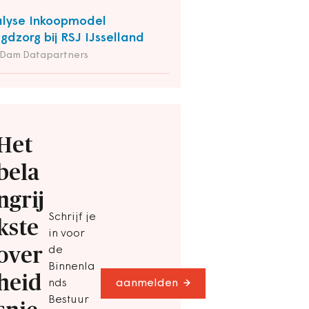
lyse Inkoopmodel
gdzorg bij RSJ IJsselland
 Dam Datapartners
Het
bela
ngrij
Schrijf je
kste
in voor
over
de
Binnenla
heid
nds
aanmelden
Bestuur