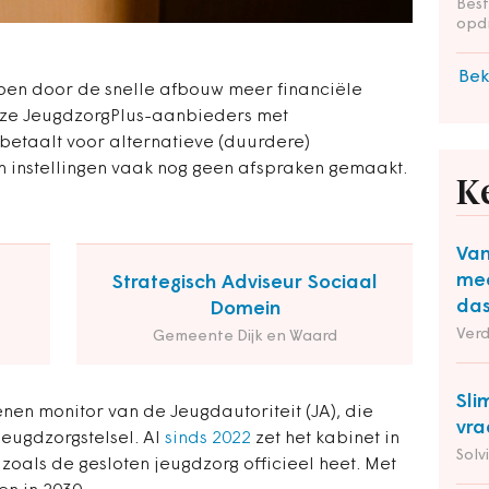
Bes
opd
Bek
open door de snelle afbouw meer financiële
eze JeugdzorgPlus-aanbieders met
betaalt voor alternatieve (duurdere)
instellingen vaak nog geen afspraken gemaakt.
K
Van
mee
Strategisch Adviseur Sociaal
das
Domein
Ver
Gemeente Dijk en Waard
Sli
en monitor van de Jeugdautoriteit (JA), die
vra
jeugdzorgstelsel.
Al
sinds 2022
zet het kabinet in
Solv
oals de gesloten jeugdzorg officieel heet. Met