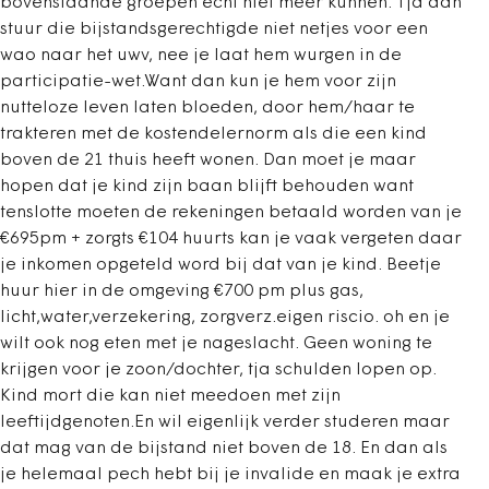
bovenstaande groepen echt niet meer kunnen. Tja dan
stuur die bijstandsgerechtigde niet netjes voor een
wao naar het uwv, nee je laat hem wurgen in de
participatie-wet.Want dan kun je hem voor zijn
nutteloze leven laten bloeden, door hem/haar te
trakteren met de kostendelernorm als die een kind
boven de 21 thuis heeft wonen. Dan moet je maar
hopen dat je kind zijn baan blijft behouden want
tenslotte moeten de rekeningen betaald worden van je
€695pm + zorgts €104 huurts kan je vaak vergeten daar
je inkomen opgeteld word bij dat van je kind. Beetje
huur hier in de omgeving €700 pm plus gas,
licht,water,verzekering, zorgverz.eigen riscio. oh en je
wilt ook nog eten met je nageslacht. Geen woning te
krijgen voor je zoon/dochter, tja schulden lopen op.
Kind mort die kan niet meedoen met zijn
leeftijdgenoten.En wil eigenlijk verder studeren maar
dat mag van de bijstand niet boven de 18. En dan als
je helemaal pech hebt bij je invalide en maak je extra