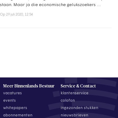
staan. Maar ja die economische gelukszoekers ....
Op 29 juli 2020, 12:54
Meer Binnenlands Bestuur
Service & Contact
vacatures
klantenservice
events
colofon
whitepapers
ingezonden stukken
abonnementen
nieuwsbrieven