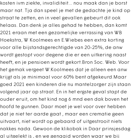
kosten ivm ziekte, invaliditeit... nou maak dan je borst
maar nat. Tja dan speel je met de gedachte je kind op
straat te zetten, en in veel gevallen gebeurt dit ook
helaas. Dan denk je alles gehad te hebben, dan komt
2021 eraan met een gezamelijke verrassing van WB
Hoekstra, W Koolmees en E.Wiebes een extra korting
voor alle bijstandsgerechtigde van 20-25%, de anw
wordt gestopt voor degene die er een uitkering naast
heeft, en je pensioen wordt gekort.Bron Soc. Web. Voor
het gemak vergeet W.Koolmees dat je alleen een anw
krijgt als je minimaal voor 60% bent afgekeurd.Maar
goed 2021 een kinderen die nu mantelzorger zijn staan
volgend jaar op straat. En in het ergste geval stapt de
ouder eruit, om het kind nog 6 mnd een dak boven het
hoofd te gunnen. Daar moet je wel voor over hebben
dat je niet ter aarde gaat , maar een crematie geen
uitvaart, niet wordt op gebaard of uitgestrooit niets
nakkes nada. Gewoon de klikobak in Daar prinsjesdag
al uitgelekt is , en we genaaid worden waar we bij