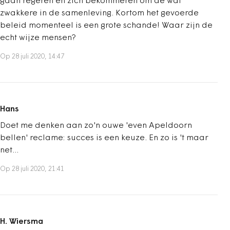
gaan regeren en zich bekommeren om de wat
zwakkere in de samenleving. Kortom het gevoerde
beleid momenteel is een grote schande! Waar zijn de
echt wijze mensen?
Op 28 juli 2020, 14:47
Hans
Doet me denken aan zo'n ouwe 'even Apeldoorn
bellen' reclame: succes is een keuze. En zo is 't maar
net...
Op 28 juli 2020, 21:41
H. Wiersma