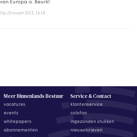
van Europa is. Beurk!
Op 25 maart 2013, 16:18
Meer Binnenlands Bestuur
Service & Contact
vacatures
klantenservice
events
colofon
whitepapers
ingezonden stukken
abonnementen
nieuwsbrieven