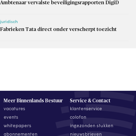
Ambtenaar vervalste beveiligingsrapporten DigiD
juridisch
Fabrieken Tata direct onder verscherpt toezicht
Meer Binnenlands Bestuur
Service & Contact
vacatures
klantenservice
events
colofon
whitepapers
ingezonden stukken
abonnementen
nieuwsbrieven