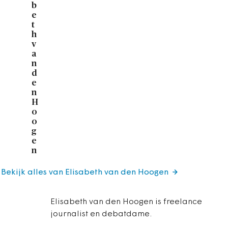
b
e
t
h
v
a
n
d
e
n
H
o
o
g
e
n
Bekijk alles van Elisabeth van den Hoogen
Elisabeth van den Hoogen is freelance
journalist en debatdame.