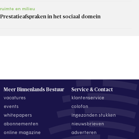
ruimte en milieu
Prestatieafspraken in het sociaal domein
Meer Binnenlands Bestuur
Service & Contact
vacatures
klantenservice
events
colofon
whitepapers
ingezonden stukken
abonnementen
nieuwsbrieven
online magazine
adverteren