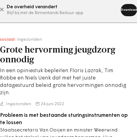
De overheid verandert
abonneer nu
Download
Blijf bij met de Binnenlands Bestuur app
sociaal
/
ingezonden
Grote hervorming jeugdzorg
onnodig
In een opiniestuk bepleiten Floris Lazrak, Tim
Robbe en Niels Uenk dat met het juiste
datagestuurd beleid grote hervormingen onnodig
zijn.
Ingezonden
24 juni 2022
Probleem is met bestaande sturingsinstrumenten op
te lossen
Staatssecretaris Van Ooijen en minister Weerwind