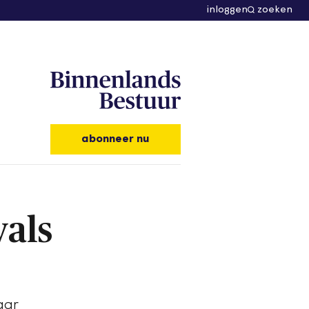
inloggen
zoeken
abonneer nu
vals
aar