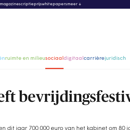
 magazine
scriptieprijs
whitepapers
meer
ën
ruimte en milieu
sociaal
digitaal
carrière
juridisch
ft bevrijdingsfesti
gen dit jaar 700.000 euro van het kabinet om 80 j