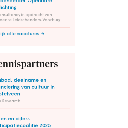
kbeheerder Openbare
lichting
onsultancy in opdracht van
eente Leidschendam-Voorburg
ijk alle vacatures
ennispartners
nbod, deelname en
anciering van cultuur in
telveen
s Research
ten en cijfers
ticipatiecoalitie 2025