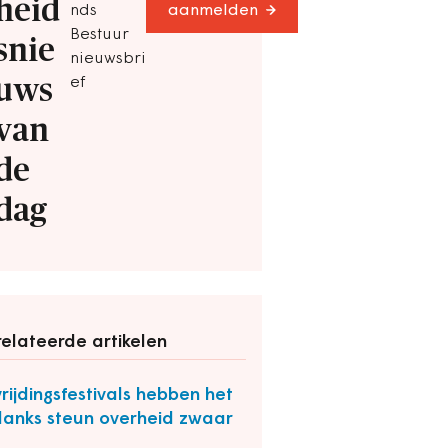
heid
nds
aanmelden
Bestuur
snie
nieuwsbri
uws
ef
van
de
dag
elateerde artikelen
rijdingsfestivals hebben het
anks steun overheid zwaar