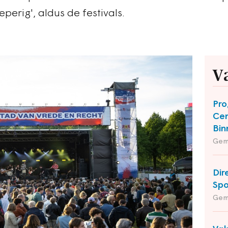
ieperig', aldus de festivals.
V
Pro
Cen
Bin
Gem
Dir
Spo
Gem