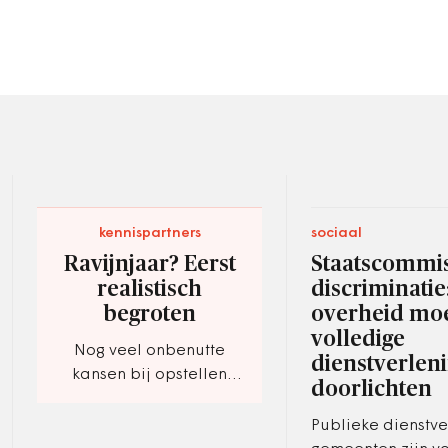
kennispartners
sociaal
Ravijnjaar? Eerst
Staatscommis
realistisch
discriminatie
begroten
overheid mo
volledige
Nog veel onbenutte
dienstverlen
kansen bij opstellen
doorlichten
begroting.
Publieke dienstve