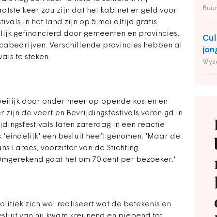
Buu
atste keer zou zijn dat het kabinet er geld voor
tivals in het land zijn op 5 mei altijd gratis
ijk gefinancierd door gemeenten en provincies.
Cul
cabedrijven. Verschillende provincies hebben al
jon
als te steken.
Wyz
oeilijk door onder meer oplopende kosten en
r zijn de veertien Bevrijdingsfestivals verenigd in
jdingsfestivals laten zaterdag in een reactie
jk 'eindelijk' een besluit heeft genomen. 'Maar de
ans Laroes, voorzitter van de Stichting
'Omgerekend gaat het om 70 cent per bezoeker.'
politiek zich wel realiseert wat de betekenis en
besluit van nu kwam kreunend en piepend tot