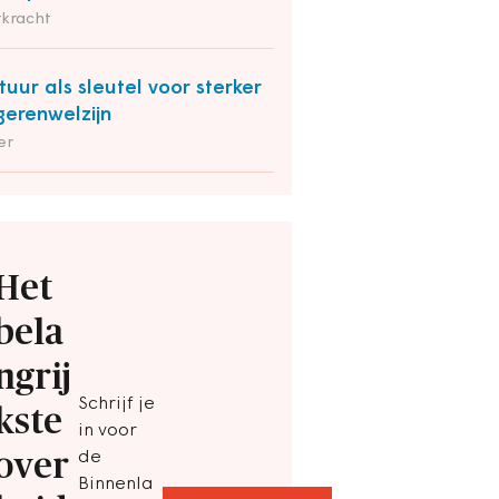
rkracht
tuur als sleutel voor sterker
gerenwelzijn
er
Het
bela
ngrij
Schrijf je
kste
in voor
over
de
Binnenla