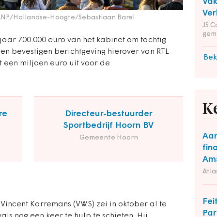
Va
Ver
ANP/Hollandse-Hoogte/Sebastiaan Barel
JS C
gem
t jaar 700.000 euro van het kabinet om tachtig
jden bevestigen berichtgeving hierover van RTL
Bek
t een miljoen euro uit voor de
K
re
Directeur-bestuurder
Sportbedrijf Hoorn BV
Aa
Gemeente Hoorn
fin
Ams
Atla
Fei
 Vincent Karremans (VWS) zei in oktober al te
Par
ls nog een keer te hulp te schieten. Hij