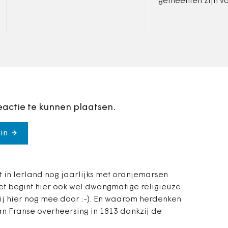
gemeenten zijn v
staatscommissie 
afwachtend. Ze 
proactief hun
dienstverlening a
eactie te kunnen plaatsen.
in
 in Ierland nog jaarlijks met oranjemarsen
et begint hier ook wel dwangmatige religieuze
wij hier nog mee door :-). En waarom herdenken
an Franse overheersing in 1813 dankzij de