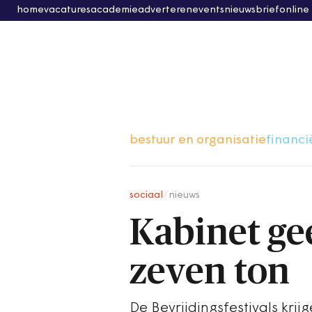
home
vacatures
academie
adverteren
events
nieuwsbrief
online
bestuur en organisatie
financi
sociaal
/
nieuws
Kabinet gee
zeven ton
De Bevrijdingsfestivals krij