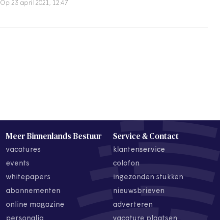
Op 23 april 2021, 12:47
Meer Binnenlands Bestuur
Service & Contact
vacatures
klantenservice
events
colofon
whitepapers
ingezonden stukken
abonnementen
nieuwsbrieven
online magazine
adverteren
personalia
vacature plaatsen