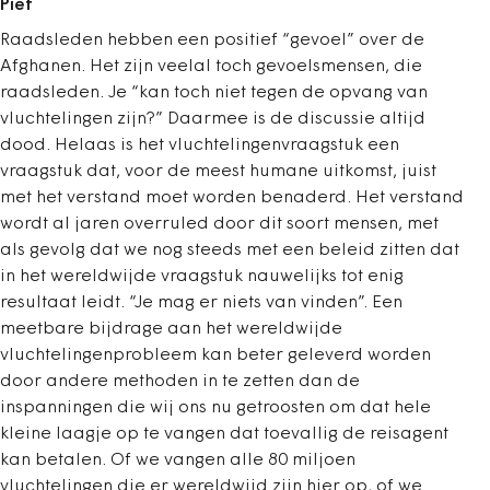
Piet
Raadsleden hebben een positief “gevoel” over de
Afghanen. Het zijn veelal toch gevoelsmensen, die
raadsleden. Je “kan toch niet tegen de opvang van
vluchtelingen zijn?” Daarmee is de discussie altijd
dood. Helaas is het vluchtelingenvraagstuk een
vraagstuk dat, voor de meest humane uitkomst, juist
met het verstand moet worden benaderd. Het verstand
wordt al jaren overruled door dit soort mensen, met
als gevolg dat we nog steeds met een beleid zitten dat
in het wereldwijde vraagstuk nauwelijks tot enig
resultaat leidt. “Je mag er niets van vinden”. Een
meetbare bijdrage aan het wereldwijde
vluchtelingenprobleem kan beter geleverd worden
door andere methoden in te zetten dan de
inspanningen die wij ons nu getroosten om dat hele
kleine laagje op te vangen dat toevallig de reisagent
kan betalen. Of we vangen alle 80 miljoen
vluchtelingen die er wereldwijd zijn hier op, of we