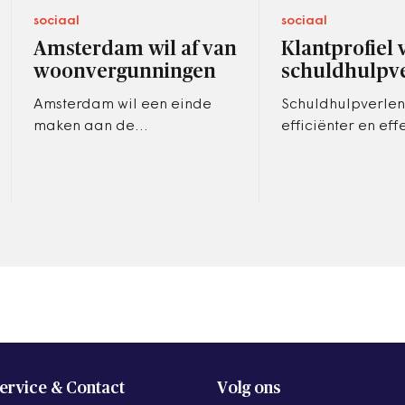
sociaal
sociaal
Amsterdam wil af van
Klantprofiel 
woonvergunningen
schuldhulpv
Amsterdam wil een einde
Schuldhulpverlen
maken aan de
efficiënter en eff
vergunningplicht voor
gemeenten gaan 
woningcorporaties en
klantprofielen wa
particulieren voor de
motivatie en vaa
verhuur van woningen. In
centraal…
plaats…
ervice & Contact
Volg ons