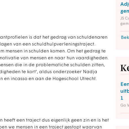
Adj
gem
JS C
gem
antprofielen is dat het gedrag van schuldenaren
Bek
slagen van een schuldhulpverleningstraject.
m mensen in schulden komen. Om het gedrag te
motivatie van mensen en naar hun vaardigheden.
nsen die in de problematiche schulden zitten,
K
rdigheden te kort', aldus onderzoeker Nadja
en en incasso en aan de Hogeschool Utrecht.
Een
uit
1
Go 
heeft een traject dus eigenlijk geen zin en is het
ben we mensen in een traject gestopt waarvan