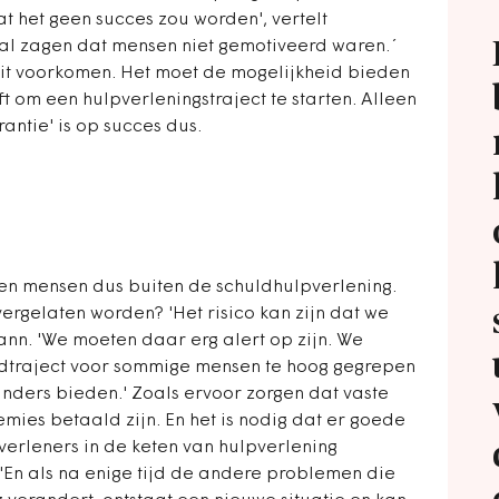
at het geen succes zou worden', vertelt
al zagen dat mensen niet gemotiveerd waren.´
it voorkomen. Het moet de mogelijkheid bieden
eeft om een hulpverleningstraject te starten. Alleen
antie' is op succes dus.
llen mensen dus buiten de schuldhulpverlening.
rgelaten worden? 'Het risico kan zijn dat we
ann. 'We moeten daar erg alert op zijn. We
ldtraject voor sommige mensen te hoog gegrepen
nders bieden.' Zoals ervoor zorgen dat vaste
emies betaald zijn. En het is nodig dat er goede
erleners in de keten van hulpverlening
 'En als na enige tijd de andere problemen die