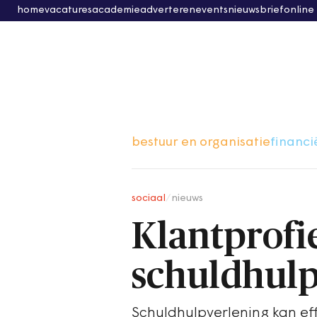
home
vacatures
academie
adverteren
events
nieuwsbrief
online
bestuur en organisatie
financi
sociaal
/
nieuws
Klantprofi
schuldhulp
Schuldhulpverlening kan ef