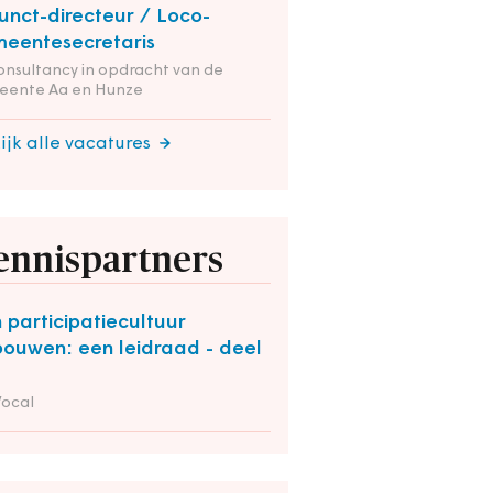
unct-directeur / Loco-
eentesecretaris
onsultancy in opdracht van de
eente Aa en Hunze
ijk alle vacatures
ennispartners
 participatiecultuur
bouwen: een leidraad - deel
Vocal