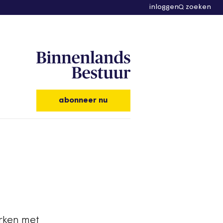
inloggen
zoeken
abonneer nu
erken met