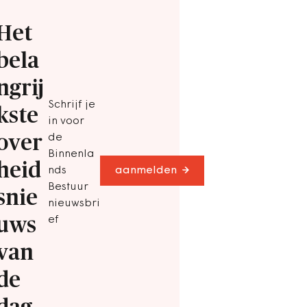
Het
bela
ngrij
Schrijf je
kste
in voor
over
de
Binnenla
heid
nds
aanmelden
Bestuur
snie
nieuwsbri
uws
ef
van
de