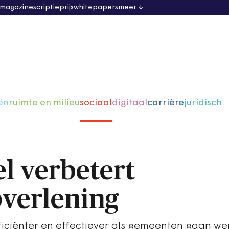
 magazine
scriptieprijs
whitepapers
meer
ën
ruimte en milieu
sociaal
digitaal
carrière
juridisch
el verbetert
verlening
ficiënter en effectiever als gemeenten gaan w