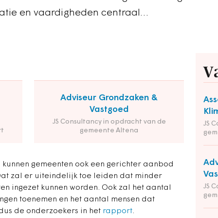
vatie en vaardigheden centraal…
V
Adviseur Grondzaken &
Ass
Vastgoed
Kli
JS Consultancy in opdracht van de
JS C
t
gemeente Altena
gem
Adv
en kunnen gemeenten ook een gerichter aanbod
Va
 zal er uiteindelijk toe leiden dat minder
JS C
n ingezet kunnen worden. Ook zal het aantal
gem
ingen toenemen en het aantal mensen dat
ldus de onderzoekers in het
rapport
.