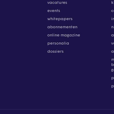
vacatures
k
events
c
whitepapers
i
abonnementen
n
online magazine
a
personalia
v
dossiers
a
b
g
p
p