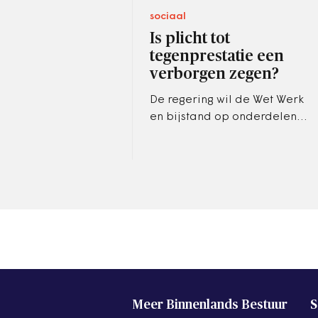
sociaal
Is plicht tot
tegenprestatie een
verborgen zegen?
De regering wil de Wet Werk
en bijstand op onderdelen
wijzigen. Naast het invoeren
van de gezinsbijstand, een
wachttijd voor aanvragers…
Meer Binnenlands Bestuur
S