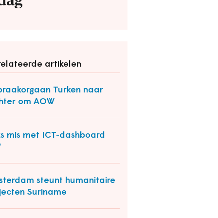
dag
elateerde artikelen
praakorgaan Turken naar
chter om AOW
ks mis met ICT-dashboard
'
terdam steunt humanitaire
jecten Suriname