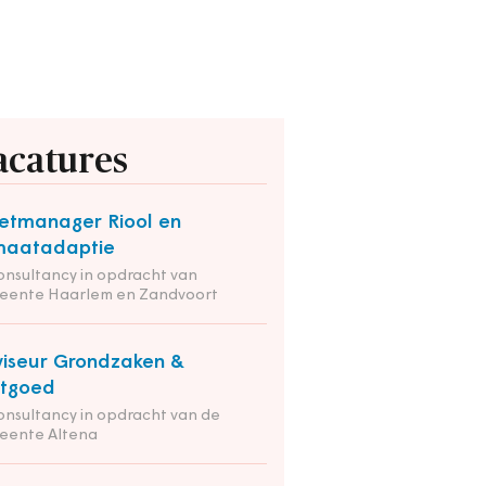
acatures
etmanager Riool en
maatadaptie
onsultancy in opdracht van
eente Haarlem en Zandvoort
iseur Grondzaken &
stgoed
onsultancy in opdracht van de
eente Altena