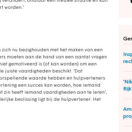
g verandert, ontstaat een nieuwe situatie en kan
rt worden.'
Ger
 zich nu bezighouden met het maken van een
Ins
ners moeten aan de hand van een aantal vragen
re
niet gemotiveerd is (of kan worden) om een
de juiste vaardigheden beschikt. 'Dat
oorspellende waarde hebben en hulpverleners
'Ni
verlening een succes kan worden, hoe iemand
Rijk
t zin heeft iemand vaardigheden aan te leren',
ljke beslissing ligt bij de hulpverlener. Het
Ams
pro