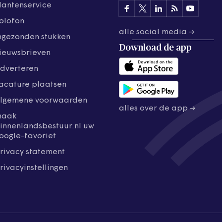
lantenservice
olofon
alle social media →
ngezonden stukken
Download de
app
ieuwsbrieven
dverteren
acature plaatsen
lgemene voorwaarden
alles over de app →
maak
innenlandsbestuur.nl uw
oogle-favoriet
rivacy statement
rivacyinstellingen