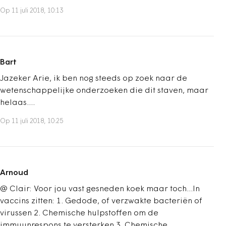
Op 11 juli 2018, 10:13
Bart
Jazeker Arie, ik ben nog steeds op zoek naar de
wetenschappelijke onderzoeken die dit staven, maar
helaas....
Op 11 juli 2018, 10:25
Arnoud
@ Clair: Voor jou vast gesneden koek maar toch...In
vaccins zitten: 1. Gedode, of verzwakte bacteriën of
virussen 2. Chemische hulpstoffen om de
immuunrespons te versterken 3. Chemische