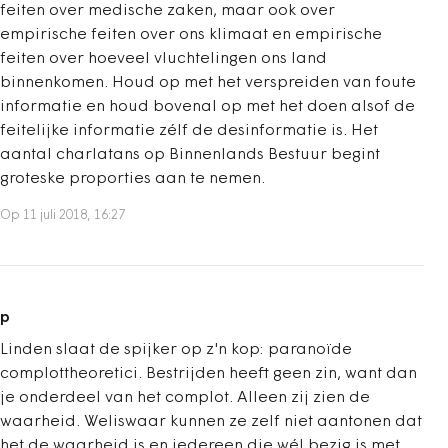
feiten over medische zaken, maar ook over
empirische feiten over ons klimaat en empirische
feiten over hoeveel vluchtelingen ons land
binnenkomen. Houd op met het verspreiden van foute
informatie en houd bovenal op met het doen alsof de
feitelijke informatie zélf de desinformatie is. Het
aantal charlatans op Binnenlands Bestuur begint
groteske proporties aan te nemen.
Op 11 juli 2018, 16:27
p
Linden slaat de spijker op z'n kop: paranoïde
complottheoretici. Bestrijden heeft geen zin, want dan
je onderdeel van het complot. Alleen zij zien de
waarheid. Weliswaar kunnen ze zelf niet aantonen dat
het de waarheid is en iedereen die wél bezig is met