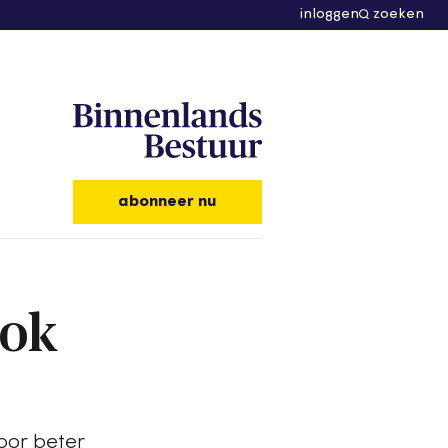
inloggen
zoeken
abonneer nu
ook
oor beter