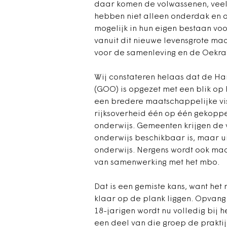
daar komen de volwassenen, veel
hebben niet alleen onderdak en o
mogelijk in hun eigen bestaan vo
vanuit dit nieuwe levensgrote ma
voor de samenleving en de Oekraïn
Wij constateren helaas dat de H
(GOO) is opgezet met een blik op h
een bredere maatschappelijke vis
rijksoverheid één op één gekoppe
onderwijs. Gemeenten krijgen de 
onderwijs beschikbaar is, maar ui
onderwijs. Nergens wordt ook ma
van samenwerking met het mbo.
Dat is een gemiste kans, want het
klaar op de plank liggen. Opvang 
18-jarigen wordt nu volledig bij h
een deel van die groep de praktij