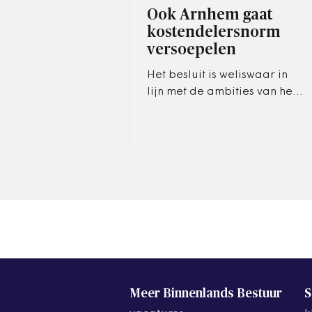
Ook Arnhem gaat
kostendelersnorm
versoepelen
Het besluit is weliswaar in
lijn met de ambities van het
kabinet, maar gaat tegen de
huidige wetgeving in.
Meer Binnenlands Bestuur
S