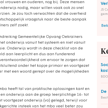
al vrouwen en ouderen, nog bij. Deze mensen
Ver
nderwijs nodig, maar willen vaak ook zo snel
JS C
orzien. Je zou toch verwachten dat de overheid
gem
atschappelijk vraagstuk naar de beste aanpak
ers zelf zoekt.
Bek
andreiking Gemeentelijke Opvang Oekraïners
et onderwijs vanuit het systeem en niet vanuit
ie. Onderwijs wordt in deze checklist van de
K
ld aan leerplicht en dus aan funderend
verantwoordelijkheid om ervoor te zorgen dat
Soc
tsluitend onder het kopje primair en voortgezet
kos
ar met een woord gerept over de mogelijkheden
BDO 
 mbo heeft tal van praktische oplossingen kant en
De 
en onderwijs aan de groep leerplichtige 16- tot
Bes
et voortgezet onderwijs (vo) gelegd, terwijl voor
kgerichte insteek van het mbo veel beter zou