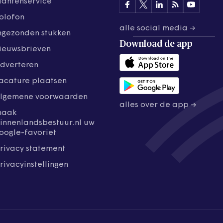
lantenservice
olofon
alle social media →
ngezonden stukken
Download de
app
ieuwsbrieven
dverteren
acature plaatsen
lgemene voorwaarden
alles over de app →
maak
innenlandsbestuur.nl uw
oogle-favoriet
rivacy statement
rivacyinstellingen