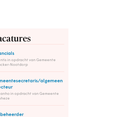
acatures
ancials
ntis in opdracht van Gemeente
nacker-Nootdorp
eentesecretaris/algemeen
ecteur
tanho in opdracht van Gemeente
nheze
kbeheerder