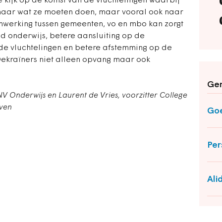
 kijk op de komst van de vluchtelingen waarbij
naar wat ze moeten doen, maar vooral ook naar
nwerking tussen gemeenten, vo en mbo kan zorgt
d onderwijs, betere aansluiting op de
de vluchtelingen en betere afstemming op de
ekraïners niet alleen opvang maar ook
Ger
CNV Onderwijs en
Laurent de Vries, voorzitter College
ven
Go
Per
Ali