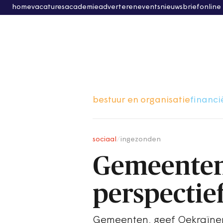
home
vacatures
academie
adverteren
events
nieuwsbrief
online
bestuur en organisatie
financi
sociaal
/
ingezonden
Gemeenten,
perspectie
Gemeenten, geef Oekraïners