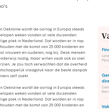
o's.
in Oekraïne wordt de oorlog in Europa steeds
V
gelopen weken vonden al vele duizenden
ilige plek in Nederland. Dat worden er in rap
houden met de komst van 25.000 kinderen en
Fin
al vrouwen en ouderen, nog bij. Deze mensen
Late
nderwijs nodig, maar willen vaak ook zo snel
Pij
orzien. Je zou toch verwachten dat de overheid
atschappelijk vraagstuk naar de beste aanpak
Gem
ers zelf zoekt.
dir
Cas
in Oekraïne wordt de oorlog in Europa steeds
Ber
gelopen weken vonden al vele duizenden
ilige plek in Nederland. Dat worden er in rap
houden met de komst van 25.000 kinderen en
Va