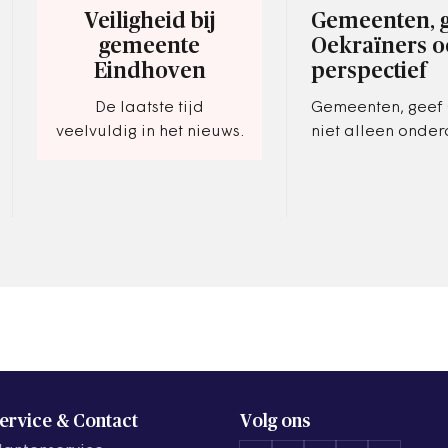
Veiligheid bij
Gemeenten, g
gemeente
Oekraïners 
Eindhoven
perspectief
De laatste tijd
Gemeenten, geef 
veelvuldig in het nieuws.
niet alleen onde
ook perspectief 
samen te werken 
mbo's.
ervice & Contact
Volg ons