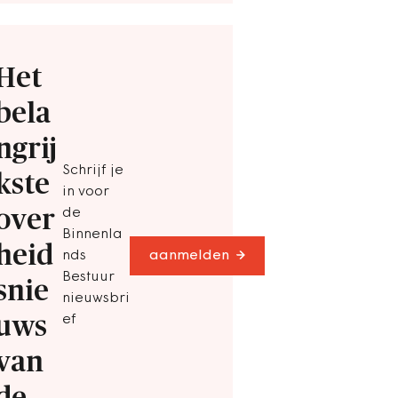
Het
bela
ngrij
Schrijf je
kste
in voor
over
de
Binnenla
heid
nds
aanmelden
Bestuur
snie
nieuwsbri
uws
ef
van