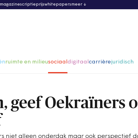
 magazine
scriptieprijs
whitepapers
meer
ën
ruimte en milieu
sociaal
digitaal
carrière
juridisch
 geef Oekraïners 
f
 niet alleen onderdak maar ook perspectief d