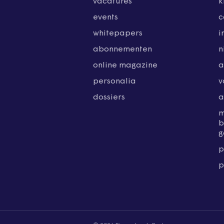
vacatures
k
events
c
whitepapers
i
abonnementen
n
online magazine
a
personalia
v
dossiers
a
b
g
p
p