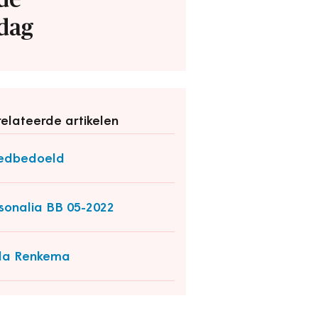
de
dag
elateerde artikelen
edbedoeld
sonalia BB 05-2022
da Renkema