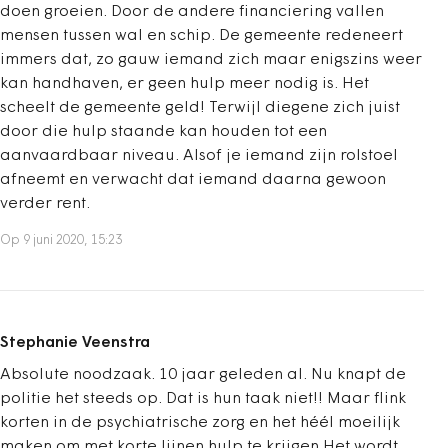
doen groeien. Door de andere financiering vallen
mensen tussen wal en schip. De gemeente redeneert
immers dat, zo gauw iemand zich maar enigszins weer
kan handhaven, er geen hulp meer nodig is. Het
scheelt de gemeente geld! Terwijl diegene zich juist
door die hulp staande kan houden tot een
aanvaardbaar niveau. Alsof je iemand zijn rolstoel
afneemt en verwacht dat iemand daarna gewoon
verder rent.
Op 9 juni 2020, 15:23
Stephanie Veenstra
Absolute noodzaak. 10 jaar geleden al. Nu knapt de
politie het steeds op. Dat is hun taak niet!! Maar flink
korten in de psychiatrische zorg en het héél moeilijk
maken om met korte lijnen hulp te krijgen.Het wordt