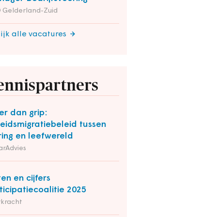
 Gelderland-Zuid
ijk alle vacatures
ennispartners
r dan grip:
eidsmigratiebeleid tussen
ring en leefwereld
arAdvies
ten en cijfers
ticipatiecoalitie 2025
rkracht