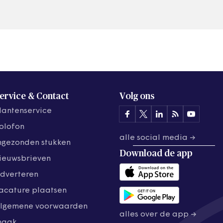
ervice & Contact
Volg ons
lantenservice
olofon
alle social media →
ngezonden stukken
Download de
app
ieuwsbrieven
dverteren
acature plaatsen
lgemene voorwaarden
alles over de app →
maak