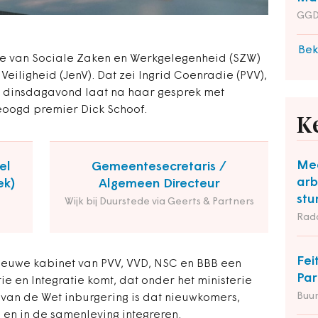
GGD
Bek
rie van Sociale Zaken en Werkgelegenheid (SZW)
 Veiligheid (JenV). Dat zei Ingrid Coenradie (PVV),
, dinsdagavond laat na haar gesprek met
eoogd premier Dick Schoof.
K
Mee
el
Gemeentesecretaris /
arb
ek)
Algemeen Directeur
stu
Wijk bij Duurstede via Geerts & Partners
Rad
Fei
nieuwe kabinet van PVV, VVD, NSC en BBB een
Par
ie en Integratie komt, dat onder het ministerie
Buu
 van de Wet inburgering is dat nieuwkomers,
n en in de samenleving integreren.