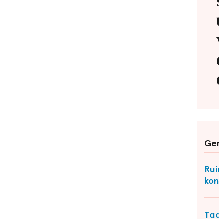
Ger
Rui
kon
Taa