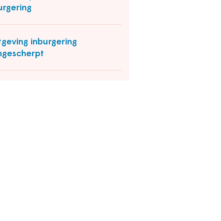
urgering
geving inburgering
gescherpt