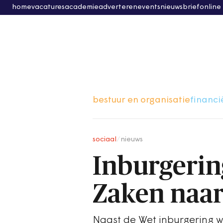
home
vacatures
academie
adverteren
events
nieuwsbrief
online
bestuur en organisatie
financi
sociaal
/
nieuws
Inburgerin
Zaken naar 
Naast de Wet inburgering w