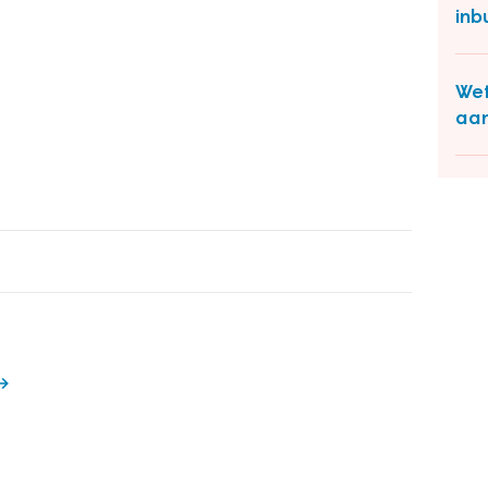
inb
Wet
aan