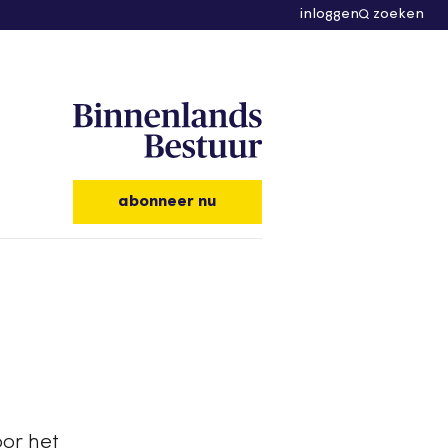
inloggen
zoeken
abonneer nu
oor het