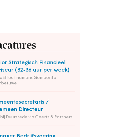
acatures
ior Strategisch Financieel
iseur (32-36 uur per week)
ioEffect namens Gemeente
rbetuwe
eentesecretaris /
emeen Directeur
 bij Duurstede via Geerts & Partners
ager Bedrijfsvoering