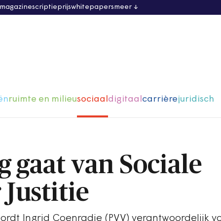
 magazine
scriptieprijs
whitepapers
meer
ën
ruimte en milieu
sociaal
digitaal
carrière
juridisch
g gaat van Sociale
Justitie
ordt Ingrid Coenradie (PVV) verantwoordelijk v