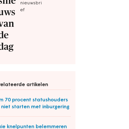
snie
nieuwsbri
uws
ef
van
de
dag
elateerde artikelen
m 70 procent statushouders
 niet starten met inburgering
ie knelpunten belemmeren