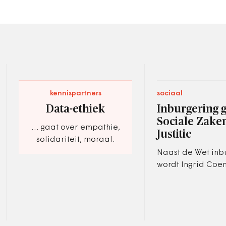
kennispartners
sociaal
Data-ethiek
Inburgering 
Sociale Zake
… gaat over empathie,
Justitie
solidariteit, moraal.
Naast de Wet inb
wordt Ingrid Coen
verantwoordelijk 
gevangeniswezen
crisisbestrijding.