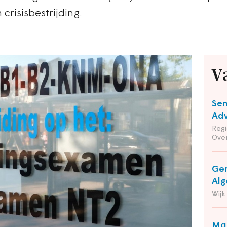
risisbestrijding.
V
Sen
Adv
Reg
Ove
Gem
Alg
Wijk
Man