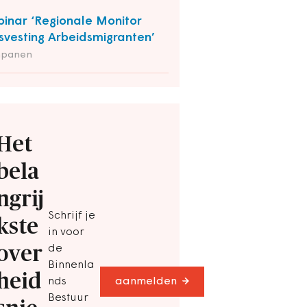
inar ‘Regionale Monitor
svesting Arbeidsmigranten’
panen
Het
bela
ngrij
Schrijf je
kste
in voor
over
de
Binnenla
heid
nds
aanmelden
Bestuur