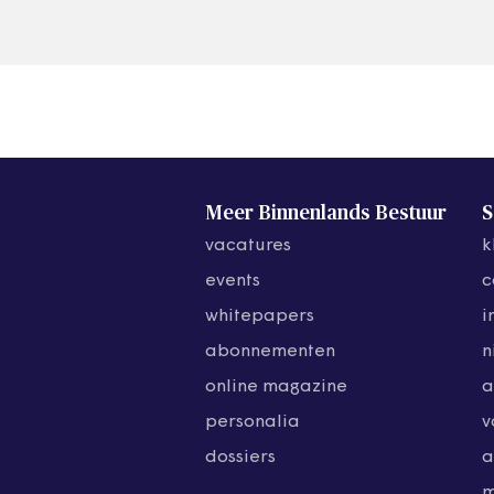
Meer Binnenlands Bestuur
S
vacatures
k
events
c
whitepapers
i
abonnementen
n
online magazine
a
personalia
v
dossiers
a