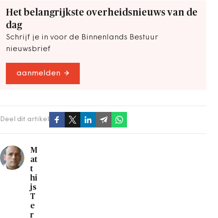
Het belangrijkste overheidsnieuws van de
dag
Schrijf je in voor de Binnenlands Bestuur
nieuwsbrief
aanmelden
Deel dit artikel
M
at
t
hi
js
T
e
r