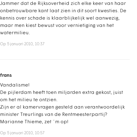
Jammer dat de Rijksoverheid zich elke keer van haar
onbetrouwbare kant laat zien in dit soort kwesties. De
kennis over schade is klaarblijkelijk wel aanwezig,
maar men kiest bewust voor vernietiging van het
watermilieu.
Op 5 januari 2010, 10:37
frans
Vandalisme!
De pijlerdam heeft toen miljarden extra gekost, juist
om het milieu te ontzien.
Zijn er al kamervragen gesteld aan verantwoordelijk
minister Treurlings van de Rentmeesterpartij?
Marianne Thieme, zet ´m op!
Op 5 januari 2010, 10:57