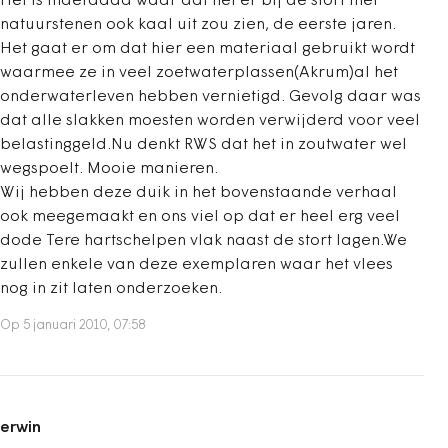
Het is inderdaad waar dat het er bij de stort met
natuurstenen ook kaal uit zou zien, de eerste jaren.
Het gaat er om dat hier een materiaal gebruikt wordt
waarmee ze in veel zoetwaterplassen(Akrum)al het
onderwaterleven hebben vernietigd. Gevolg daar was
dat alle slakken moesten worden verwijderd voor veel
belastinggeld.Nu denkt RWS dat het in zoutwater wel
wegspoelt. Mooie manieren.
Wij hebben deze duik in het bovenstaande verhaal
ook meegemaakt en ons viel op dat er heel erg veel
dode Tere hartschelpen vlak naast de stort lagen.We
zullen enkele van deze exemplaren waar het vlees
nog in zit laten onderzoeken.
Op 5 januari 2010, 07:58
erwin