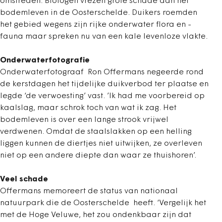
omstreden. Biologen vrezen grote schade aan het
bodemleven in de Oosterschelde. Duikers roemden
het gebied wegens zijn rijke onderwater flora en -
fauna maar spreken nu van een kale levenloze vlakte.
Onderwaterfotografie
Onderwaterfotograaf Ron Offermans negeerde rond
de kerstdagen het tijdelijke duikverbod ter plaatse en
legde ‘de verwoesting’ vast. ’Ik had me voorbereid op
kaalslag, maar schrok toch van wat ik zag. Het
bodemleven is over een lange strook vrijwel
verdwenen. Omdat de staalslakken op een helling
liggen kunnen de diertjes niet uitwijken, ze overleven
niet op een andere diepte dan waar ze thuishoren’.
Veel schade
Offermans memoreert de status van nationaal
natuurpark die de Oosterschelde heeft. ‘Vergelijk het
met de Hoge Veluwe, het zou ondenkbaar zijn dat