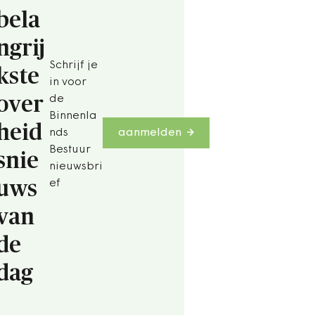
bela
ngrij
Schrijf je
kste
in voor
over
de
Binnenla
heid
nds
aanmelden
Bestuur
snie
nieuwsbri
uws
ef
van
de
dag