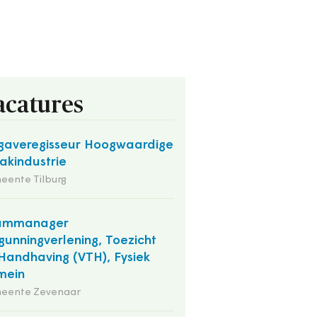
acatures
averegisseur Hoogwaardige
kindustrie
eente Tilburg
ammanager
gunningverlening, Toezicht
Handhaving (VTH), Fysiek
mein
eente Zevenaar