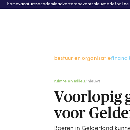
home
vacatures
academie
adverteren
events
nieuwsbrief
online
bestuur en organisatie
financi
ruimte en milieu
/
nieuws
Voorlopig 
voor Gelde
Boeren in Gelderland kunnen