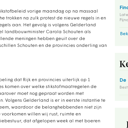
Fin
tikstofbeleid vorige maandag op na massaal
Late
he trokken na zulk protest de nieuwe regels in en
Pij
egels aan. Het gevolg is volgens Gelderland
owel landbouwminister Carola Schouten als
Bek
llende meningen hebben geuit over de
schillen Schouten en de provincies onderling van
K
ling dat Rijk en provincies uiterlijk op 1
De 
es komen over welke stikstofmaatregelen de
Bes
Daarover moet nog gepraat worden met
 Volgens Gelderland is er in eerste instantie te
bleem, waardoor de belanghebbenden niet zijn
 voorkomen willen wij rust, ruimte en
nciebestuur, dat afgelopen week al met boeren