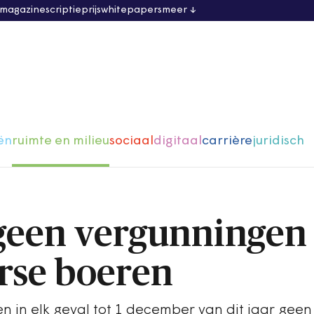
 magazine
scriptieprijs
whitepapers
meer
ën
ruimte en milieu
sociaal
digitaal
carrière
juridisch
geen vergunningen
rse boeren
 in elk geval tot 1 december van dit jaar geen