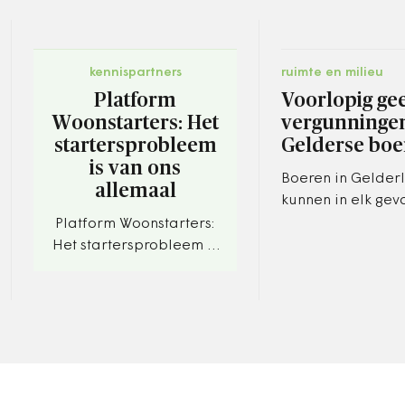
kennispartners
ruimte en milieu
Platform
Voorlopig ge
Woonstarters: Het
vergunninge
startersprobleem
Gelderse boe
is van ons
Boeren in Gelder
allemaal
kunnen in elk geva
december van dit
Platform Woonstarters:
vergunningen krij
Het startersprobleem is
hun bedrijfsvoeri
van ons allemaal
Gelderland heef