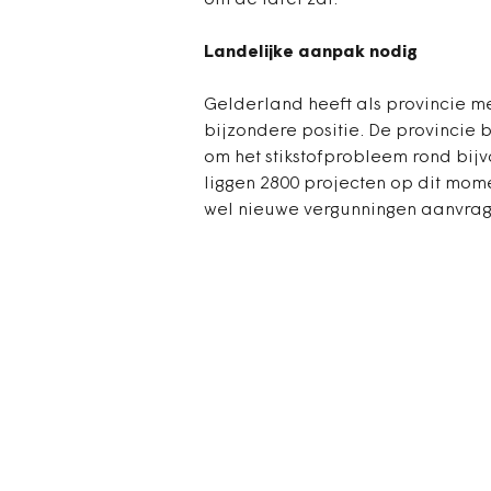
om de tafel zat.
Landelijke aanpak nodig
Gelderland heeft als provincie 
bijzondere positie. De provincie 
om het stikstofprobleem rond bij
liggen 2800 projecten op dit mome
wel nieuwe vergunningen aanvrage