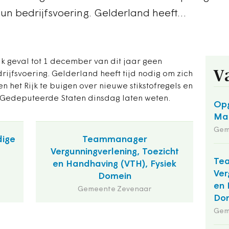
hun bedrijfsvoering. Gelderland heeft…
k geval tot 1 december van dit jaar geen
V
rijfsvoering. Gelderland heeft tijd nodig om zich
 het Rijk te buigen over nieuwe stikstofregels en
Gedeputeerde Staten dinsdag laten weten.
Opg
Maa
Gem
dige
Teammanager
Vergunningverlening, Toezicht
Te
en Handhaving (VTH), Fysiek
Ver
Domein
en 
Gemeente Zevenaar
Do
Gem