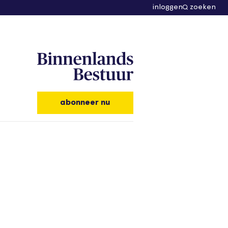
inloggen
zoeken
abonneer nu