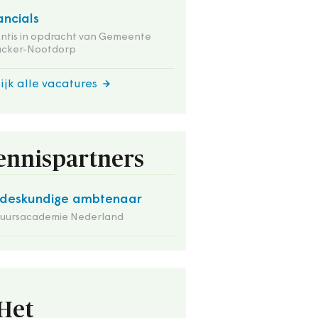
ancials
ntis in opdracht van Gemeente
nacker-Nootdorp
ijk alle vacatures
ennispartners
deskundige ambtenaar
tuursacademie Nederland
Het