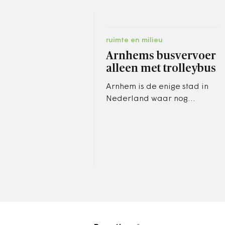
ruimte en milieu
Arnhems busvervoer
alleen met trolleybus
Arnhem is de enige stad in
Nederland waar nog
trolleybussen rijden. In de
jaren zestig stopten andere
steden met trolleyvervoer,
omdat de…