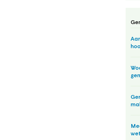
Ger
Aan
hoo
Wo
ge
Gem
mak
Mee
we