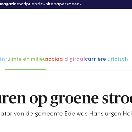
 magazine
scriptieprijs
whitepapers
meer
ën
ruimte en milieu
sociaal
digitaal
carrière
juridisch
turen op groene str
rdinator van de gemeente Ede was Hansjurgen H