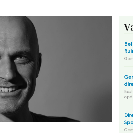
V
Bel
Rui
Gem
Ge
dir
Bes
opd
Dir
Spo
Gem