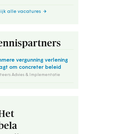
ijk alle vacatures
ennispartners
mmere vergunning verlening
agt om concreter beleid
iteers Advies & Implementatie
Het
bela