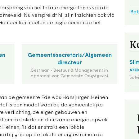
orsprong van het lokale energiefonds van de
Bek
eveld. Nu verspreidt hij zijn inzichten ook via
‘Gemeenten moeten de regie nemen op het
K
en
Gemeentesecretaris/Algemeen
Sli
directeur
vra
Bestman - Bestuur & Management in
opdracht van Gemeente Oegstgeest
Solv
or van de gemeente Ede was Hansjurgen Heinen
Het is een model waarbij de gemeentelijke
e verlichting, de eigen gebouwen en
kt om de lokale en duurzame energie-opwek
 Heinen, ‘is dat er straks een lokale
arbij grip op de lokale energiestromen de