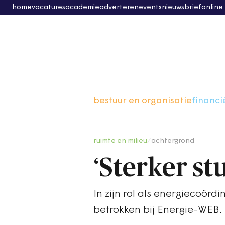
home
vacatures
academie
adverteren
events
nieuwsbrief
online
bestuur en organisatie
financi
ruimte en milieu
/
achtergrond
‘Sterker s
In zijn rol als energiecoö
betrokken bij Energie-WEB.