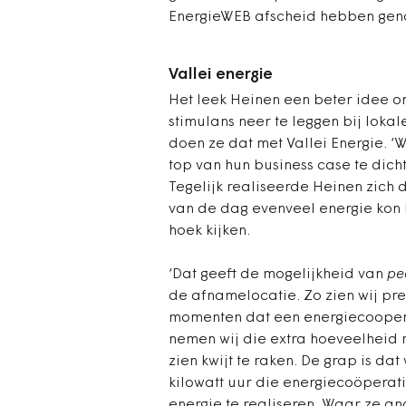
EnergieWEB afscheid hebben gen
Vallei energie
Het leek Heinen een beter idee om
stimulans neer te leggen bij loka
doen ze dat met Vallei Energie. 
top van hun business case te dicht
Tegelijk realiseerde Heinen zich 
van de dag evenveel energie kon
hoek kijken.
‘Dat geeft de mogelijkheid van
pe
de afnamelocatie. Zo zien wij pr
momenten dat een energiecoopera
nemen wij die extra hoeveelheid 
zien kwijt te raken. De grap is da
kilowatt uur die energiecoöperat
energie te realiseren. Waar ze a