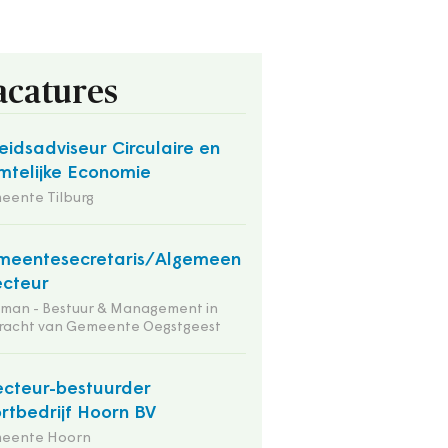
acatures
eidsadviseur Circulaire en
mtelijke Economie
eente Tilburg
meentesecretaris/Algemeen
ecteur
tman - Bestuur & Management in
racht van Gemeente Oegstgeest
ecteur-bestuurder
rtbedrijf Hoorn BV
eente Hoorn