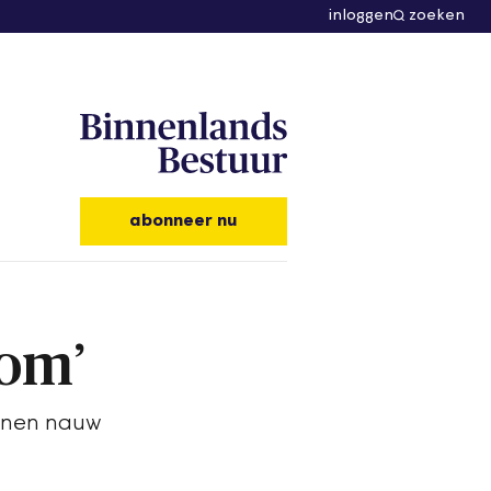
inloggen
zoeken
abonneer nu
oom’
einen nauw