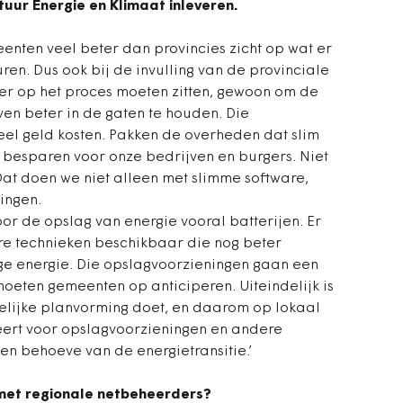
ur Energie en Klimaat inleveren.
eenten veel beter dan provincies zicht op wat er
en. Dus ook bij de invulling van de provinciale
r op het proces moeten zitten, gewoon om de
ven beter in de gaten te houden. Die
eel geld kosten. Pakken de overheden dat slim
 besparen voor onze bedrijven en burgers. Niet
Dat doen we niet alleen met slimme software,
ingen.
r de opslag van energie vooral batterijen. Er
e technieken beschikbaar die nog beter
ge energie. Die opslagvoorzieningen gaan een
moeten gemeenten op anticiperen. Uiteindelijk is
elijke planvorming doet, en daarom op lokaal
eëert voor opslagvoorzieningen en andere
n behoeve van de energietransitie.’
met regionale netbeheerders?