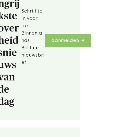
ngrij
Schrijf je
kste
in voor
over
de
Binnenla
heid
nds
aanmelden
Bestuur
snie
nieuwsbri
uws
ef
van
de
dag