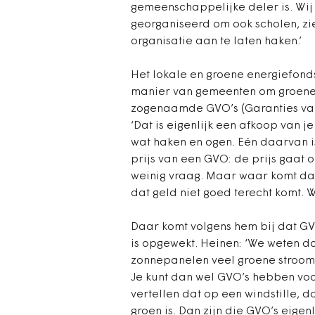
gemeenschappelijke deler is. Wi
georganiseerd om ook scholen, z
organisatie aan te laten haken.’
Het lokale en groene energiefonds
manier van gemeenten om groene 
zogenaamde GVO’s (Garanties van 
‘Dat is eigenlijk een afkoop van j
wat haken en ogen. Eén daarvan i
prijs van een GVO: de prijs gaat 
weinig vraag. Maar waar komt dat p
dat geld niet goed terecht komt. W
Daar komt volgens hem bij dat GV
is opgewekt. Heinen: ‘We weten 
zonnepanelen veel groene stroom w
Je kunt dan wel GVO’s hebben voor
vertellen dat op een windstille,
groen is. Dan zijn die GVO’s eigenl