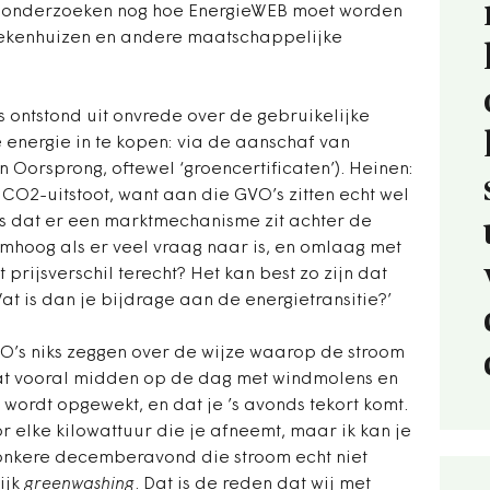
j onderzoeken nog hoe EnergieWEB moet worden
iekenhuizen en andere maatschappelijke
 ontstond uit onvrede over de gebruikelijke
energie in te kopen: via de aanschaf van
Oorsprong, oftewel ‘groencertificaten’). Heinen:
e CO2-uitstoot, want aan die GVO’s zitten echt wel
s dat er een marktmechanisme zit achter de
omhoog als er veel vraag naar is, en omlaag met
rijsverschil terecht? Het kan best zo zijn dat
at is dan je bijdrage aan de energietransitie?’
O’s niks zeggen over de wijze waarop de stroom
dat vooral midden op de dag met windmolens en
ordt opgewekt, en dat je ’s avonds tekort komt.
 elke kilowattuur die je afneemt, maar ik kan je
 donkere decemberavond die stroom echt niet
ijk
greenwashing
. Dat is de reden dat wij met