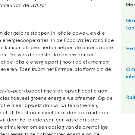
Ger
omen van de GVO’s.’
Gro
ton
 dat geld te stoppen in lokale opwek, en die
le energiecoöperaties. In de Food Valley rond Ede
‘Wij kunnen als overheden helpen de onrendabele
Het
en. Dat was de eerste stap in ons denken.’
dat de lokale energiepartij nooit op elk moment
Omg
 leveren. Toen kwam het Entrnce-platform om de
inl
er-to-peer
-koppelingen: de opweklocatie aan
Rui
ecies hoeveel groene energie we afnemen. Op de
tie meer opwekt dan wij willen afnemen,
niet af. Die stroom moeten zij dan aan anderen
t wij door het bieden van een vaste prijs per
ie stimuleren om een opslag van de overtollige
nders tegen lage opbrengsten energie op de