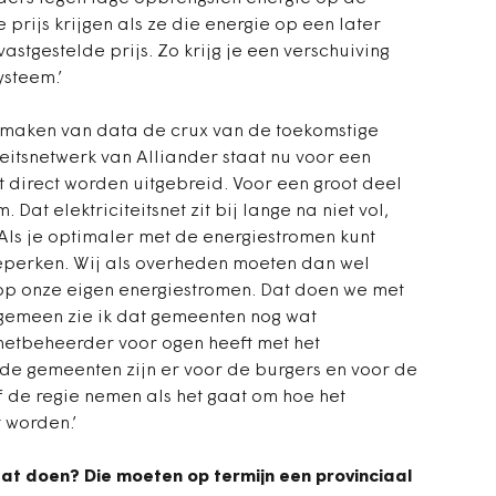
prijs krijgen als ze die energie op een later
vastgestelde prijs. Zo krijg je een verschuiving
ysteem.’
ikmaken van data de crux van de toekomstige
teitsnetwerk van Alliander staat nu voor een
t direct worden uitgebreid. Voor een groot deel
 Dat elektriciteitsnet zit bij lange na niet vol,
ls je optimaler met de energiestromen kunt
beperken. Wij als overheden moeten dan wel
 op onze eigen energiestromen. Dat doen we met
lgemeen zie ik dat gemeenten nog wat
 netbeheerder voor ogen heeft met het
n: de gemeenten zijn er voor de burgers en voor de
 de regie nemen als het gaat om hoe het
t worden.’
 dat doen? Die moeten op termijn een provinciaal