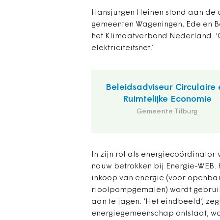
Hansjurgen Heinen stond aan de o
gemeenten Wageningen, Ede en Barn
het Klimaatverbond Nederland. 
elektriciteitsnet.’
Beleidsadviseur Circulaire 
Ruimtelijke Economie
Gemeente Tilburg
In zijn rol als energiecoördinat
nauw betrokken bij Energie-WEB. 
inkoop van energie (voor openbar
rioolpompgemalen) wordt gebrui
aan te jagen. ‘Het eindbeeld’, zegt
energiegemeenschap ontstaat, wa