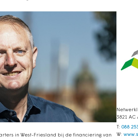
Netwerkl
3821 AC 
T:
088 25
W:
www.s
tarters in West-Friesland bij de financiering van