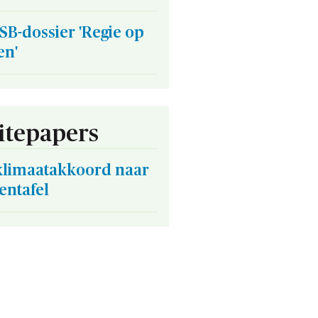
SB-dossier 'Regie op
n'
tepapers
klimaatakkoord naar
entafel