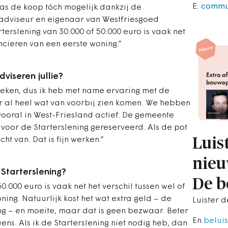
E:
commu
was de koop tóch mogelijk dankzij de
l adviseur en eigenaar van Westfriesgoed
terslening van 30.000 of 50.000 euro is vaak net
ancieren van een eerste woning.”
viseren jullie?
heken, dus ik heb met name ervaring met de
r al heel wat van voorbij zien komen. We hebben
vooral in West-Friesland actief. De gemeente
voor de Starterslening gereserveerd. Als de pot
Luis
cht van. Dat is fijn werken.”
nieu
Starterslening?
De 
0.000 euro is vaak net het verschil tussen wel of
ning. Natuurlijk kost het wat extra geld – de
Luister 
ing – en moeite, maar dat is geen bezwaar. Beter
En
beluis
eens. Als ik de Starterslening niet nodig heb, dan