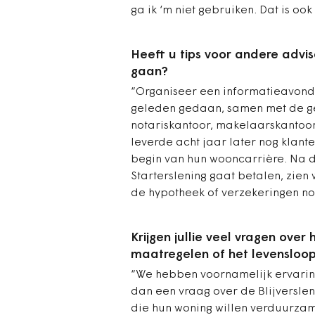
ga ik ‘m niet gebruiken. Dat is oo
Heeft u tips voor andere advis
gaan?
“Organiseer een informatieavond 
geleden gedaan, samen met de g
notariskantoor, makelaarskantoor
leverde acht jaar later nog klante
begin van hun wooncarrière. Na d
Starterslening gaat betalen, zie
de hypotheek of verzekeringen nog
Krijgen jullie veel vragen ove
maatregelen of het levensloo
“We hebben voornamelijk ervaring 
dan een vraag over de Blijversle
die hun woning willen verduurzame