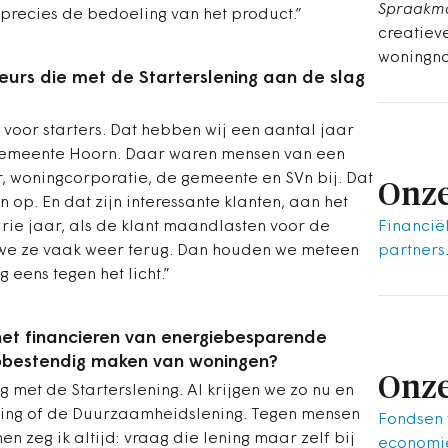
Spraakm
k precies de bedoeling van het product.”
creatiev
woningn
eurs die met de Starterslening aan de slag
voor starters. Dat hebben wij een aantal jaar
emeente Hoorn. Daar waren mensen van een
, woningcorporatie, de gemeente en SVn bij. Dat
Onze
n op. En dat zijn interessante klanten, aan het
Financië
rie jaar, als de klant maandlasten voor de
partners
n we ze vaak weer terug. Dan houden we meteen
 eens tegen het licht.”
r het financieren van energiebesparende
pbestendig maken van woningen?
Onze
met de Starterslening. Al krijgen we zo nu en
ning of de Duurzaamheidslening. Tegen mensen
Fondsen
n zeg ik altijd: vraag die lening maar zelf bij
economie