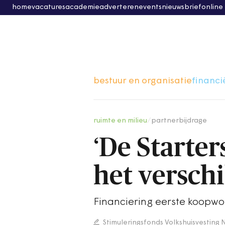
home
vacatures
academie
adverteren
events
nieuwsbrief
online
bestuur en organisatie
financi
ruimte en milieu
/
partnerbijdrage
‘De Starte
het verschi
Financiering eerste koopwon
Stimuleringsfonds Volkshuisvestin