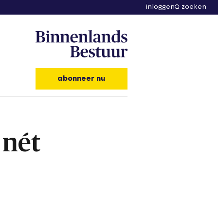
inloggen
zoeken
abonneer nu
 nét