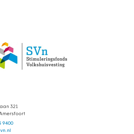
aan 321
Amersfoort
3 9400
vn.nl