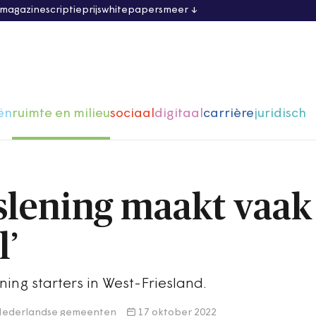
 magazine
scriptieprijs
whitepapers
meer
ën
ruimte en milieu
sociaal
digitaal
carrière
juridisch
rslening maakt vaak
l’
ing starters in West-Friesland.
g Nederlandse gemeenten
17 oktober 2022