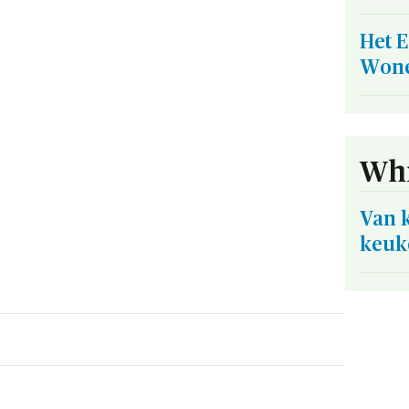
Het E
Wone
Whi
Van 
keuk