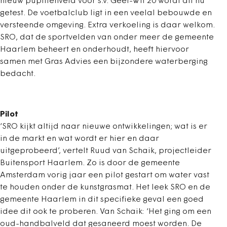
nieuw pupillenveld voor s.v. Geel-Wit’20 wordt dit nu
getest. De voetbalclub ligt in een veelal bebouwde en
versteende omgeving. Extra verkoeling is daar welkom.
SRO, dat de sportvelden van onder meer de gemeente
Haarlem beheert en onderhoudt, heeft hiervoor
samen met Gras Advies een bijzondere waterberging
bedacht.
Pilot
‘SRO kijkt altijd naar nieuwe ontwikkelingen; wat is er
in de markt en wat wordt er hier en daar
uitgeprobeerd’, vertelt Ruud van Schaik, projectleider
Buitensport Haarlem. Zo is door de gemeente
Amsterdam vorig jaar een pilot gestart om water vast
te houden onder de kunstgrasmat. Het leek SRO en de
gemeente Haarlem in dit specifieke geval een goed
idee dit ook te proberen. Van Schaik: ‘Het ging om een
oud-handbalveld dat gesaneerd moest worden. De