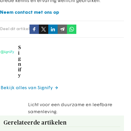
brede kennis en ervaring wellicht gebruiken.
Neem contact met ons op
Deel dit artikel
S
i
g
n
if
y
Bekijk alles van Signify
Licht voor een duurzame en leefbare
samenleving.
Gerelateerde artikelen