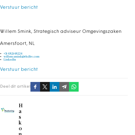
Verstuur bericht
Willem Smink, Strategisch adviseur Omgevingszaken
Amersfoort, NL
+31 682148224
willem.smink@rhdhv.com
LinkedIn
Verstuur bericht
Deel dit artikel
H
a
s
k
o
n