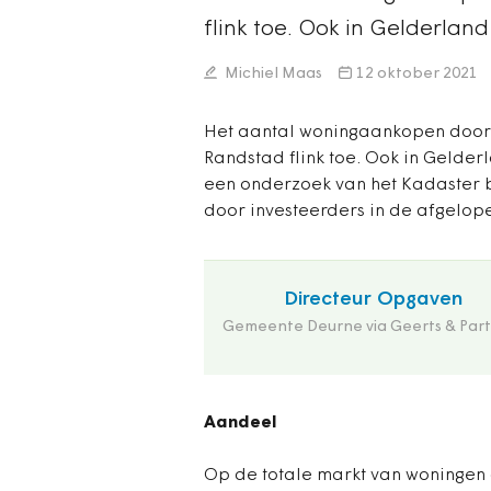
flink toe. Ook in Gelderla
Michiel Maas
12 oktober 2021
Het aantal woningaankopen door 
Randstad flink toe. Ook in Gelde
een onderzoek van het Kadaster bl
door investeerders in de afgelope
Directeur Opgaven
Gemeente Deurne via Geerts & Part
Aandeel
Op de totale markt van woningen