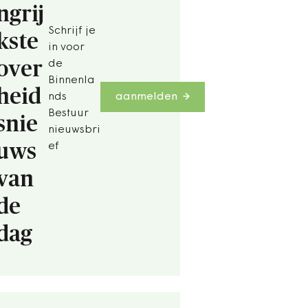
ngrij
Schrijf je
kste
in voor
over
de
Binnenla
heid
nds
aanmelden
Bestuur
snie
nieuwsbri
uws
ef
van
de
dag