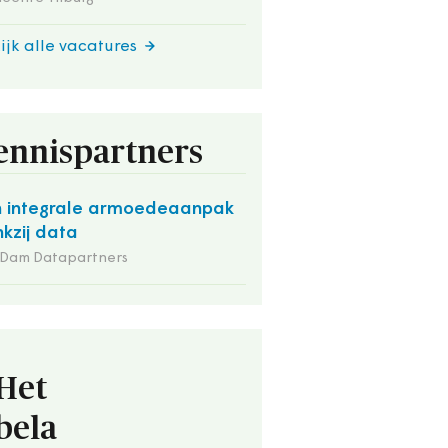
ijk alle vacatures
ennispartners
 integrale armoedeaanpak
kzij data
 Dam Datapartners
Het
bela