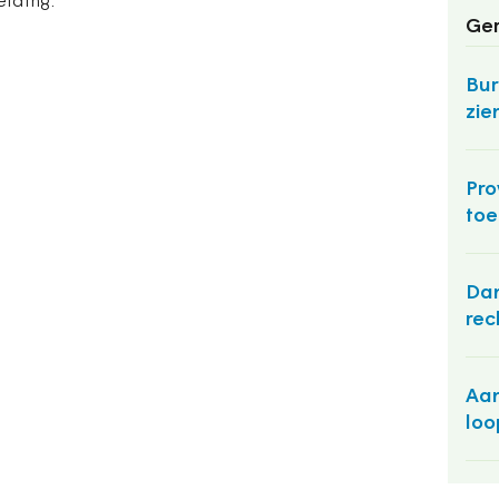
eiding.
Ger
Bur
zie
Pro
toe
Dan
rec
Aan
loo