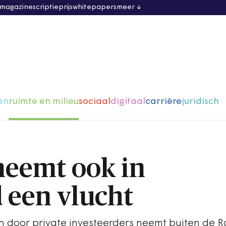
 magazine
scriptieprijs
whitepapers
meer
ën
ruimte en milieu
sociaal
digitaal
carrière
juridisch
 neemt ook in
 een vlucht
 door private investeerders neemt buiten de 