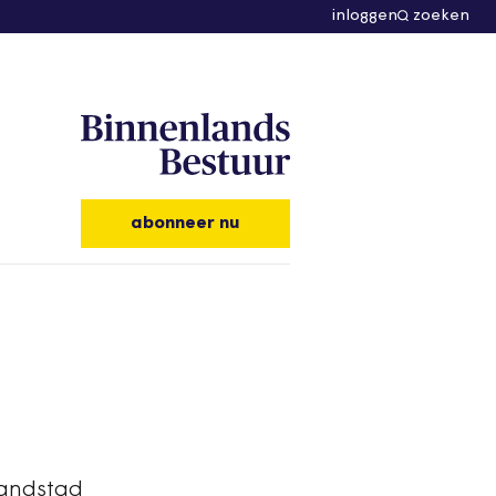
inloggen
zoeken
abonneer nu
Randstad