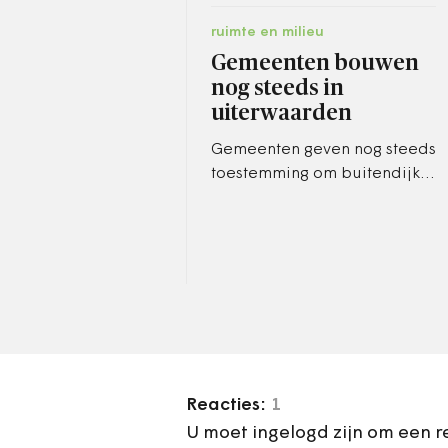
ruimte en milieu
Gemeenten bouwen
nog steeds in
uiterwaarden
Gemeenten geven nog steeds
toestemming om buitendijks,
bijvoorbeeld in
uiterwaarden, te bouwen.
Volgens onderzoek van het
tv-programma…
Reacties:
1
U moet ingelogd zijn om een r