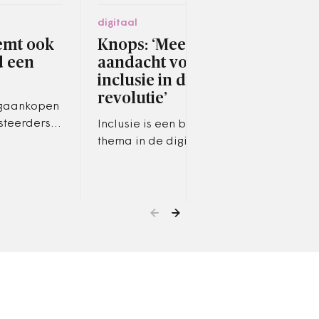
digitaal
socia
eemt ook
Knops: ‘Meer
Cor
d een
aandacht voor
dyn
inclusie in digitale
arb
revolutie’
ngaankopen
Onda
steerders
kwam
Inclusie is een belangrijk
Randstad
crisi
thema in de digitale
Gelderland
ware
revolutie die momenteel op
flex
gang aan het komen is,
meent demissionair
staatssecretaris…