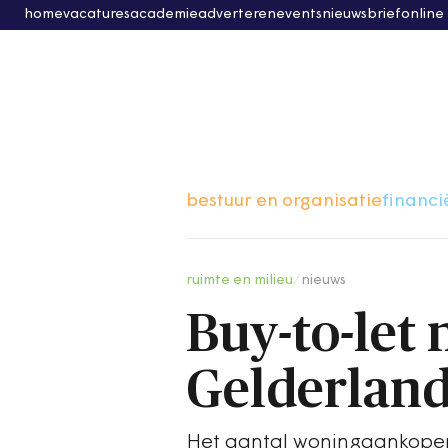
home
vacatures
academie
adverteren
events
nieuwsbrief
online
bestuur en organisatie
financi
ruimte en milieu
/
nieuws
Buy-to-let
Gelderland
Het aantal woningaankopen