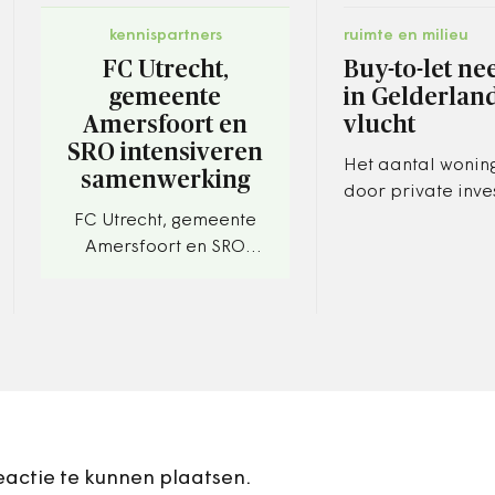
kennispartners
ruimte en milieu
FC Utrecht,
Buy-to-let n
gemeente
in Gelderlan
Amersfoort en
vlucht
SRO intensiveren
Het aantal woni
samenwerking
door private inve
neemt buiten de 
FC Utrecht, gemeente
flink toe. Ook in 
Amersfoort en SRO
willen overheden
intensiveren
maatregelen…
samenwerking.
Bestaande banden
worden versterkt.
eactie te kunnen plaatsen.