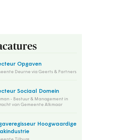
acatures
ecteur Opgaven
ente Deurne via Geerts & Partners
ecteur Sociaal Domein
tman - Bestuur & Management in
racht van Gemeente Alkmaar
averegisseur Hoogwaardige
kindustrie
eente Tilburg