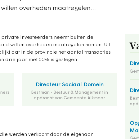
nd willen overheden maatregelen…
private investeerders neemt buiten de
V
rland willen overheden maatregelen nemen. Uit
ijkt dat in de provincie het aantal transacties
n drie jaar met 50% is gestegen.
Dir
Geme
Directeur Sociaal Domein
Dir
ners
Bestman - Bestuur & Management in
opdracht van Gemeente Alkmaar
Bes
opd
Opg
Maa
 die werden verkocht door de eigenaar-
Gem